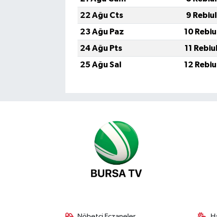
22 Ağu Cts
9 Rebiu
23 Ağu Paz
10 Rebiu
24 Ağu Pts
11 Rebiu
25 Ağu Sal
12 Rebiu
Nöbetçi Eczaneler
H