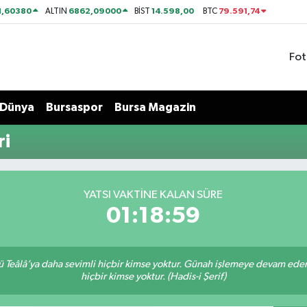
1,60380
6862,09000
14.598,00
79.591,74
ALTIN
BİST
BTC
Fot
Dünya
Bursaspor
Bursa Magazin
ri
YATSI VAKTİNE KALAN SÜRE
01:18:58
Teâlâ’ya daha sevimli hiçbir kimse yoktur. Günah işlemeye devam eden 
hiçbir kimse yoktur. (Hadis-i Şerif)