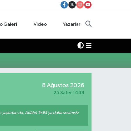
o Galeri
Video
Yazarlar
8 Ağustos 2026
25 Safer 1448
yaşlıdan da, Allâhü Teâlâ’ya daha sevimsiz