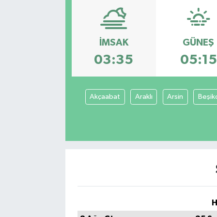
Sağlık
İMSAK
GÜNEŞ
Siyaset
03:35
05:15
Spor
Teknoloji
Akçaabat
Araklı
Arsin
Beşik
Türkiye
H