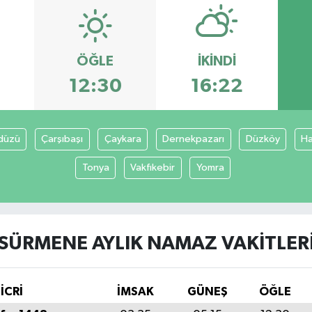
ÖĞLE
İKINDI
12:30
16:22
düzü
Çarşıbaşı
Çaykara
Dernekpazarı
Düzköy
Ha
Tonya
Vakfıkebir
Yomra
SÜRMENE AYLIK NAMAZ VAKITLER
İCRİ
İMSAK
GÜNEŞ
ÖĞLE