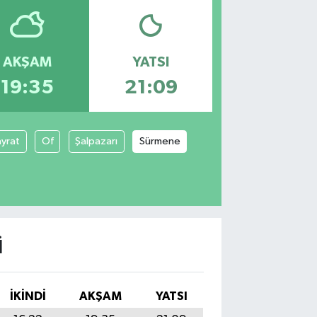
AKŞAM
YATSI
19:35
21:09
yrat
Of
Şalpazarı
Sürmene
I
İKINDI
AKŞAM
YATSI