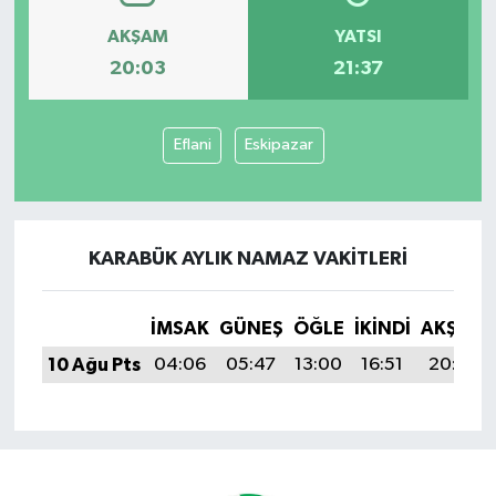
AKŞAM
YATSI
20:03
21:37
Eflani
Eskipazar
KARABÜK AYLIK NAMAZ VAKITLERI
İMSAK
GÜNEŞ
ÖĞLE
İKINDI
AKŞAM
10 Ağu Pts
04:06
05:47
13:00
16:51
20:03