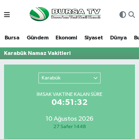
Asayiş
Nöbetçi Eczaneler
Bursa
Gündem
Ekonomi
Siyaset
Dünya
B
Bursa
Hava Durumu
Karabük Namaz Vakitleri
Dünya
Namaz Vakitleri
Eğitim
Trafik Durumu
Karabük
Ekonomi
Süper Lig Puan Durumu ve Fikstür
İMSAK VAKTİNE KALAN SÜRE
04:51:32
Genel
Tüm Manşetler
10 Ağustos 2026
Gündem
Son Dakika Haberleri
27 Safer 1448
Magazin
Haber Arşivi