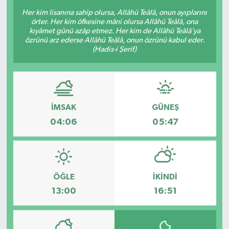
Her kim lisanına sahip olursa, Allâhü Teâlâ, onun ayıplarını
Sağlık
örter. Her kim öfkesine mâni olursa Allâhü Teâlâ, ona
kıyâmet günü azâp etmez. Her kim de Allâhü Teâlâ’ya
özrünü arz ederse Allâhü Teâlâ, onun özrünü kabul eder.
Siyaset
(Hadis-i Şerif)
Spor
Teknoloji
İMSAK
GÜNEŞ
04:06
05:47
Türkiye
ÖĞLE
İKINDI
13:00
16:51