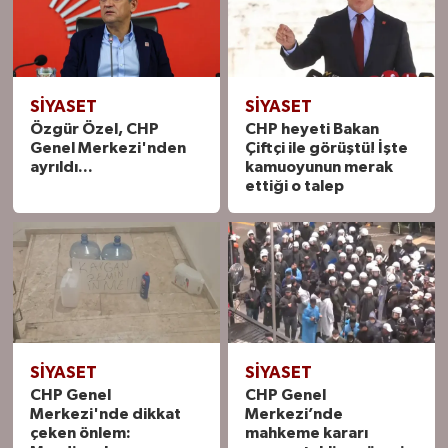
SIYASET
SIYASET
Özgür Özel, CHP
CHP heyeti Bakan
Genel Merkezi'nden
Çiftçi ile görüştü! İşte
ayrıldı...
kamuoyunun merak
ettiği o talep
SIYASET
SIYASET
CHP Genel
CHP Genel
Merkezi'nde dikkat
Merkezi’nde
çeken önlem:
mahkeme kararı