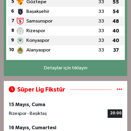
5
Göztepe
33
55
6
Başakşehir
33
54
7
Samsunspor
33
48
8
Rizespor
33
40
9
Konyaspor
33
40
10
Alanyaspor
33
37
Detaylar için tıklayın
Süper Lig Fikstür
15 Mayıs, Cuma
Rizespor - Beşiktaş
20:00
16 Mayıs, Cumartesi