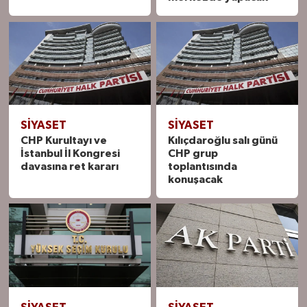
SIYASET
SIYASET
CHP Kurultayı ve
Kılıçdaroğlu salı günü
İstanbul İl Kongresi
CHP grup
davasına ret kararı
toplantısında
konuşacak