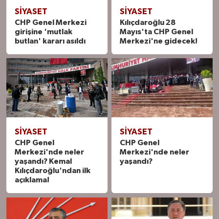
SIYASET
SIYASET
CHP Genel Merkezi
Kılıçdaroğlu 28
girişine 'mutlak
Mayıs'ta CHP Genel
butlan' kararı asıldı
Merkezi'ne gidecek!
SIYASET
SIYASET
CHP Genel
CHP Genel
Merkezi'nde neler
Merkezi'nde neler
yaşandı? Kemal
yaşandı?
Kılıçdaroğlu'ndan ilk
açıklama!