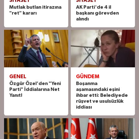
SIYASET
SIYASET
Mutlak butlan itirazına
AK Parti'de 4 il
"ret" kararı
başkanı görevden
alındı
GENEL
GÜNDEM
Özgür Özel'den "Yeni
Boşanma
Parti" İddialarına Net
aşamasındaki eşini
Yanıt!
ihbar etti: Belediyede
rüşvet ve usulsüzlük
iddiası