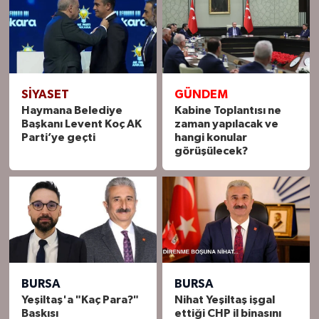
SIYASET
GÜNDEM
Haymana Belediye
Kabine Toplantısı ne
Başkanı Levent Koç AK
zaman yapılacak ve
Parti’ye geçti
hangi konular
görüşülecek?
BURSA
BURSA
Yeşiltaş'a "Kaç Para?"
Nihat Yeşiltaş işgal
Baskısı
ettiği CHP il binasını