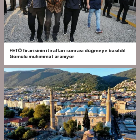
FETÖ firarisinin itirafları sonrası düğmeye basıldı!
Gömülü mühimmat aranıyor