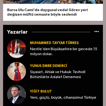
Bursa Ulu Cami’de duygusal veda! Görev yeri
değişen müftü cemaate böyle seslendi
Yazarlar
MUHAMMED TAYYAR TÜRKEŞ
Nestle’den Büyükşehire bir gecede 15
milyon dolar..
YUNUS EMRE DEMIRCI
Siyaset, Ahlak ve Hukuk: Tevhidî
Bütünlükte Adalet Denemesi
YİĞİT BULUT
Yeni, güçlü, büyük, cihanşümul Türkiye