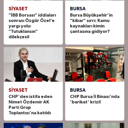
SIYASET
BURSA
"İBB Borsası" iddiaları
Bursa Büyükşehir’in
sonrası Özgür Özel’e
"kibar" sırrı: Kamu
yargı yolu:
kaynakları kimin
"Tutuklansın"
çantasına gidiyor?
dilekçesi!
SIYASET
BURSA
CHP'den istifa eden
CHP Bursa İl Binası'nda
Nimet Özdemir AK
'barikat' krizi!
Parti Grup
Toplantısı'na katıldı