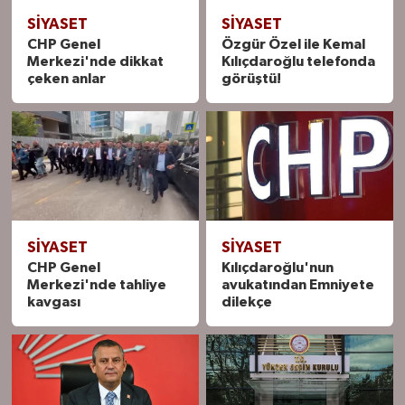
SIYASET
SIYASET
CHP Genel
Özgür Özel ile Kemal
Merkezi'nde dikkat
Kılıçdaroğlu telefonda
çeken anlar
görüştü!
SIYASET
SIYASET
CHP Genel
Kılıçdaroğlu'nun
Merkezi'nde tahliye
avukatından Emniyete
kavgası
dilekçe