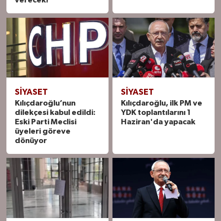
verecek!
SIYASET
SIYASET
Kılıçdaroğlu’nun
Kılıçdaroğlu, ilk PM ve
dilekçesi kabul edildi:
YDK toplantılarını 1
Eski Parti Meclisi
Haziran'da yapacak
üyeleri göreve
dönüyor