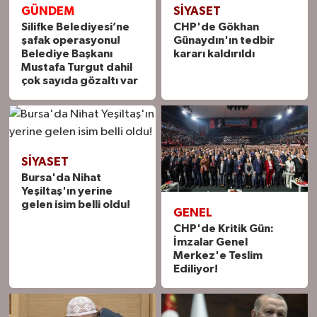
GÜNDEM
SIYASET
Silifke Belediyesi’ne
CHP'de Gökhan
şafak operasyonu!
Günaydın'ın tedbir
Belediye Başkanı
kararı kaldırıldı
Mustafa Turgut dahil
çok sayıda gözaltı var
SIYASET
Bursa'da Nihat
Yeşiltaş'ın yerine
gelen isim belli oldu!
GENEL
CHP'de Kritik Gün:
İmzalar Genel
Merkez'e Teslim
Ediliyor!