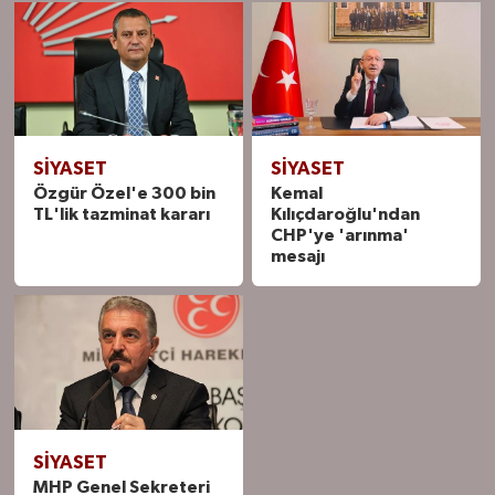
SIYASET
SIYASET
Özgür Özel'e 300 bin
Kemal
TL'lik tazminat kararı
Kılıçdaroğlu'ndan
CHP'ye 'arınma'
mesajı
SIYASET
MHP Genel Sekreteri