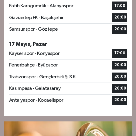
Fatih Karagümrük - Alanyaspor
17:00
Gaziantep FK - Başakşehir
20:00
Samsunspor - Göztepe
20:00
17 Mayıs, Pazar
Kayserispor - Konyaspor
17:00
Fenerbahçe - Eyüpspor
20:00
Trabzonspor - Gençlerbirliği S.K.
20:00
Kasımpaşa - Galatasaray
20:00
Antalyaspor - Kocaelispor
20:00