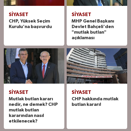
SIYASET
SIYASET
CHP, Yüksek Seçim
MHP Genel Başkanı
Kurulu'na başvurdu
Devlet Bahçeli'den
"mutlak butlan"
açıklaması
SIYASET
SIYASET
Mutlak butlan kararı
CHP hakkında mutlak
nedir, ne demek? CHP
butlan kararı!
mutlak butlan
kararından nasıl
etkilenecek?