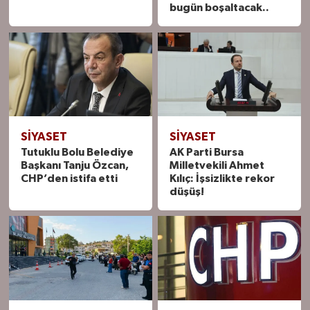
bugün boşaltacak..
SIYASET
SIYASET
Tutuklu Bolu Belediye
AK Parti Bursa
Başkanı Tanju Özcan,
Milletvekili Ahmet
CHP’den istifa etti
Kılıç: İşsizlikte rekor
düşüş!