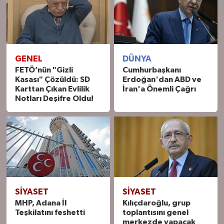
GENEL
DÜNYA
FETÖ’nün "Gizli
Cumhurbaşkanı
Kasası" Çözüldü: SD
Erdoğan'dan ABD ve
Karttan Çıkan Evlilik
İran'a Önemli Çağrı
Notları Deşifre Oldu!
SIYASET
SIYASET
MHP, Adana İl
Kılıçdaroğlu, grup
Teşkilatını feshetti
toplantısını genel
merkezde yapacak