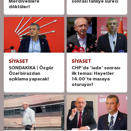
Merdivenlere
sonrası tahliye süreci
döktüler!
SIYASET
SIYASET
SONDAKİKA | Özgür
CHP’de 'iade' sonrası
Özel birazdan
ilk temas: Heyetler
açıklama yapacak!
14.00'te masaya
oturuyor!