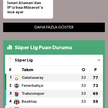
İsmet Ataman’dan
İP’çi başı Müsavat’a
ince ayar
DAHA FAZLA GÖSTER
Süper Lig Puan Durumu
Süper Lig
#
Takım
O
P
1
Galatasaray
33
77
2
Fenerbahçe
33
73
3
Trabzonspor
33
69
4
Beşiktaş
33
59