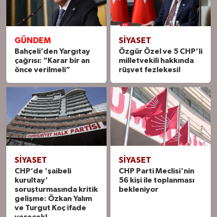
GÜNDEM
SIYASET
Bahçeli’den Yargıtay
Özgür Özel ve 5 CHP’li
çağrısı: “Karar bir an
milletvekili hakkında
önce verilmeli”
rüşvet fezlekesi!
SIYASET
SIYASET
CHP’de 'şaibeli
CHP Parti Meclisi'nin
kurultay'
56 kişi ile toplanması
soruşturmasında kritik
bekleniyor
gelişme: Özkan Yalım
ve Turgut Koç ifade