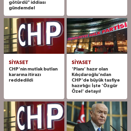
götürdü" iddiası
gündemde!
SIYASET
SIYASET
CHP'nin mutlak butlan
'Planı' hazır olan
kararına itirazı
Kılıçdaroğlu'ndan
reddedildi
CHP'de büyük tasfiye
hazırlığı: İşte 'Özgür
Özel' detayı!