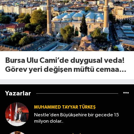
Bursa Ulu Cami’de duygusal veda!
Görev yeri değişen müftü cemaate
böyle seslendi
Yazarlar
MUHAMMED TAYYAR TÜRKEŞ
Nestle’den Büyükşehire bir gecede 15
milyon dolar..