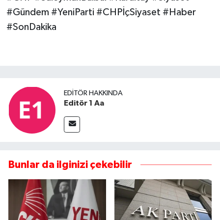
#Gündem #YeniParti #CHPİçSiyaset #Haber
#SonDakika
EDITÖR HAKKINDA
Editör 1 Aa
Bunlar da ilginizi çekebilir