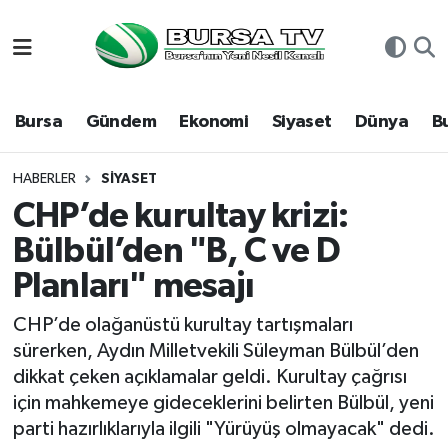
Asayiş
Nöbetçi Eczaneler
Bursa
Gündem
Ekonomi
Siyaset
Dünya
B
Bursa
Hava Durumu
Dünya
Namaz Vakitleri
HABERLER
SIYASET
CHP’de kurultay krizi:
Eğitim
Trafik Durumu
Bülbül’den "B, C ve D
Planları" mesajı
Ekonomi
Süper Lig Puan Durumu ve Fikstür
CHP’de olağanüstü kurultay tartışmaları
Genel
Tüm Manşetler
sürerken, Aydın Milletvekili Süleyman Bülbül’den
dikkat çeken açıklamalar geldi. Kurultay çağrısı
Gündem
Son Dakika Haberleri
için mahkemeye gideceklerini belirten Bülbül, yeni
parti hazırlıklarıyla ilgili "Yürüyüş olmayacak" dedi.
Magazin
Haber Arşivi