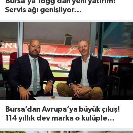
Bursa’ya Togg’dan yeni yatırım!
Servis ağı genişliyor...
Bursa’dan Avrupa’ya büyük çıkış!
114 yıllık dev marka o kulüple
anlaştı