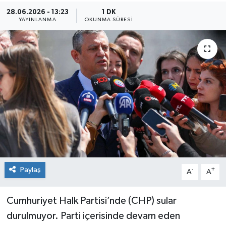
28.06.2026 - 13:23
1 DK
Sağlık
YAYINLANMA
OKUNMA SÜRESI
Siyaset
Spor
Teknoloji
Türkiye
Paylaş
-
+
A
A
Cumhuriyet Halk Partisi’nde (CHP) sular
durulmuyor. Parti içerisinde devam eden