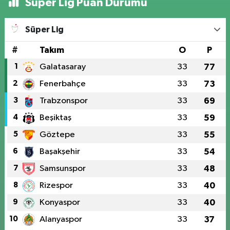
Süper Lig Puan Durumu
Süper Lig
#
Takım
O
P
1
Galatasaray
33
77
2
Fenerbahçe
33
73
3
Trabzonspor
33
69
4
Beşiktaş
33
59
5
Göztepe
33
55
6
Başakşehir
33
54
7
Samsunspor
33
48
8
Rizespor
33
40
9
Konyaspor
33
40
10
Alanyaspor
33
37