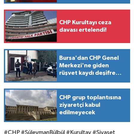
CHP Kurultayı ceza
davası ertelendi!
Bursa'dan CHP Genel
Merkezi'ne giden
rüşvet kaydı deşifre
oldu: İşte o itiraf!
CHP grup toplantısına
ziyaretçi kabul
edilmeyecek
#CHP #SüleymanBülbül #Kurultay #Siyaset