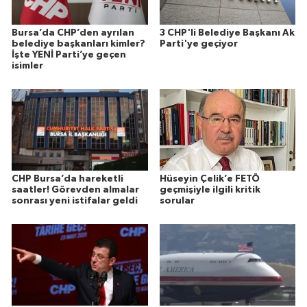
Bursa’da CHP’den ayrılan
3 CHP'li Belediye Başkanı Ak
belediye başkanları kimler?
Parti'ye geçiyor
İşte YENİ Parti’ye geçen
isimler
CHP Bursa’da hareketli
Hüseyin Çelik’e FETÖ
saatler! Görevden almalar
geçmişiyle ilgili kritik
sonrası yeni istifalar geldi
sorular