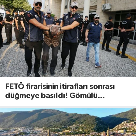
FETÖ firarisinin itirafları sonrası
düğmeye basıldı! Gömülü
mühimmat aranıyor