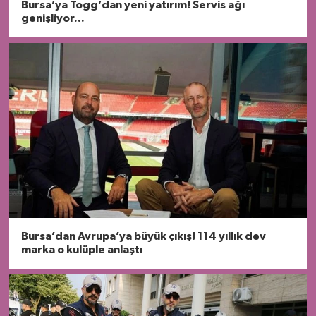
Bursa’ya Togg’dan yeni yatırım! Servis ağı
genişliyor...
Bursa’dan Avrupa’ya büyük çıkış! 114 yıllık dev
marka o kulüple anlaştı