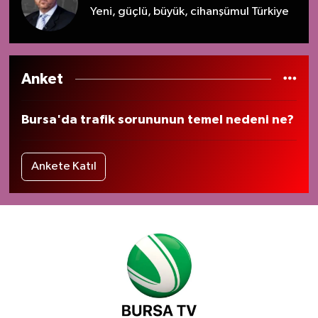
Yeni, güçlü, büyük, cihanşümul Türkiye
Anket
Bursa'da trafik sorununun temel nedeni ne?
Ankete Katıl