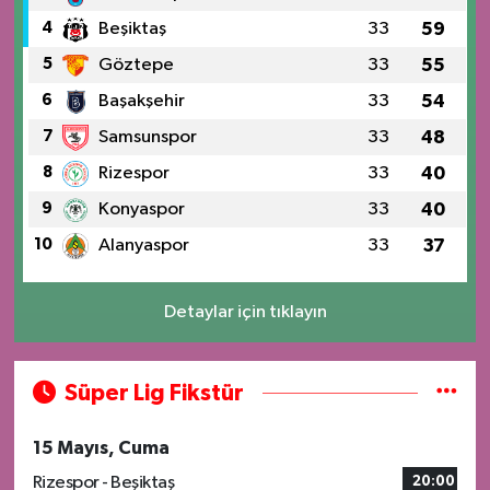
4
Beşiktaş
33
59
5
Göztepe
33
55
6
Başakşehir
33
54
7
Samsunspor
33
48
8
Rizespor
33
40
9
Konyaspor
33
40
10
Alanyaspor
33
37
Detaylar için tıklayın
Süper Lig Fikstür
15 Mayıs, Cuma
Rizespor - Beşiktaş
20:00