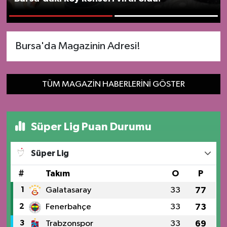
Sağlık
1
2
Siyaset
Bursa'da Magazinin Adresi!
Spor
TÜM MAGAZIN HABERLERINI GÖSTER
Teknoloji
Türkiye
Süper Lig Puan Durumu
Süper Lig
#
Takım
O
P
1
Galatasaray
33
77
2
Fenerbahçe
33
73
3
Trabzonspor
33
69