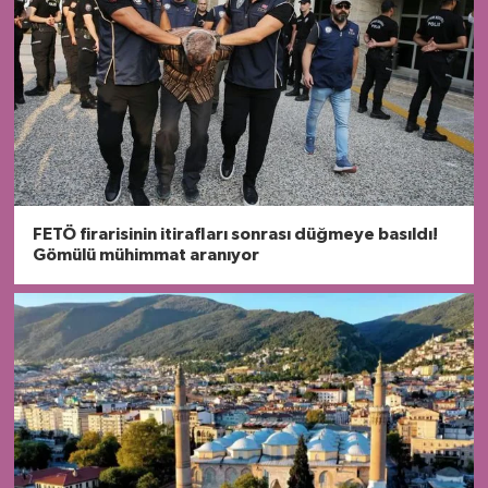
FETÖ firarisinin itirafları sonrası düğmeye basıldı!
Gömülü mühimmat aranıyor