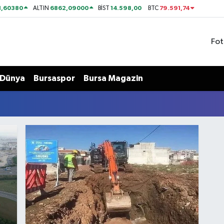
1,60380
6862,09000
14.598,00
79.591,74
ALTIN
BİST
BTC
Fot
Dünya
Bursaspor
Bursa Magazin