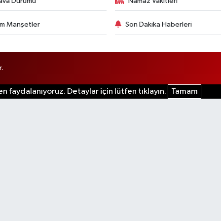
ava Durumu
Namaz Vakitleri
m Manşetler
Son Dakika Haberleri
r.
n faydalanıyoruz. Detaylar için lütfen tıklayın.
Tamam