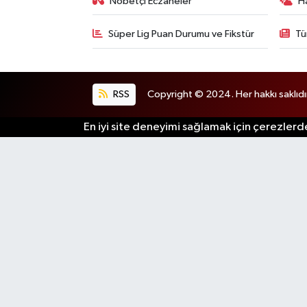
Nöbetçi Eczaneler
H
Süper Lig Puan Durumu ve Fikstür
Tü
RSS
Copyright © 2024. Her hakkı saklıdı
En iyi site deneyimi sağlamak için çerezlerde