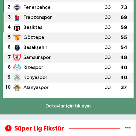
2
Fenerbahçe
33
73
3
Trabzonspor
33
69
4
Beşiktaş
33
59
5
Göztepe
33
55
6
Başakşehir
33
54
7
Samsunspor
33
48
8
Rizespor
33
40
9
Konyaspor
33
40
10
Alanyaspor
33
37
Detaylar için tıklayın
Süper Lig Fikstür