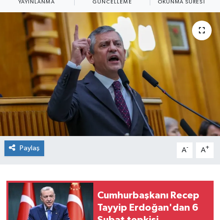
YAYINLANMA
GÜNCELLEME
OKUNMA SÜRESI
Sağlık
Siyaset
Spor
Teknoloji
Türkiye
Paylaş
-
+
A
A
Cumhurbaşkanı Recep
Tayyip Erdoğan'dan 6