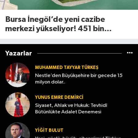
Bursa İnegöl’de yeni cazibe
merkezi yükseliyor! 451 bin
metrekarelik Millet Bahçesi için
geri sayım başladı
Yazarlar
MUHAMMED TAYYAR TÜRKEŞ
Nestle’den Büyükşehire bir gecede 15
milyon dolar..
YUNUS EMRE DEMIRCI
Siyaset, Ahlak ve Hukuk: Tevhidî
Bütünlükte Adalet Denemesi
YİĞİT BULUT