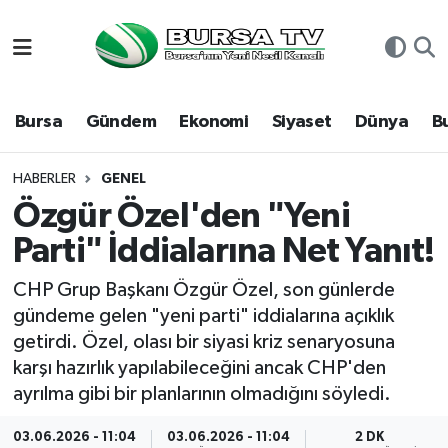
Asayiş
Nöbetçi Eczaneler
Bursa
Gündem
Ekonomi
Siyaset
Dünya
B
Bursa
Hava Durumu
Dünya
Namaz Vakitleri
HABERLER
GENEL
Özgür Özel'den "Yeni
Eğitim
Trafik Durumu
Parti" İddialarına Net Yanıt!
Ekonomi
Süper Lig Puan Durumu ve Fikstür
CHP Grup Başkanı Özgür Özel, son günlerde
gündeme gelen "yeni parti" iddialarına açıklık
Genel
Tüm Manşetler
getirdi. Özel, olası bir siyasi kriz senaryosuna
karşı hazırlık yapılabileceğini ancak CHP'den
Gündem
Son Dakika Haberleri
ayrılma gibi bir planlarının olmadığını söyledi.
Magazin
Haber Arşivi
03.06.2026 - 11:04
03.06.2026 - 11:04
2 DK