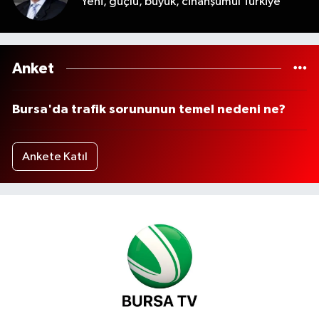
Yeni, güçlü, büyük, cihanşümul Türkiye
Anket
Bursa'da trafik sorununun temel nedeni ne?
Ankete Katıl