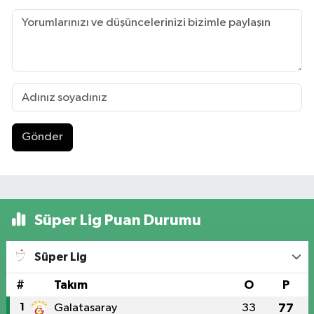
Gönder
Süper Lig Puan Durumu
Süper Lig
#
Takım
O
P
1
Galatasaray
33
77