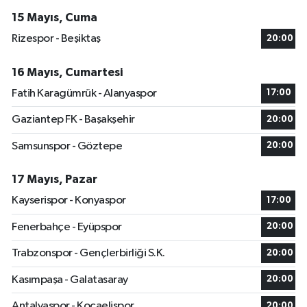
15 Mayıs, Cuma
Rizespor - Beşiktaş
20:00
16 Mayıs, Cumartesi
Fatih Karagümrük - Alanyaspor
17:00
Gaziantep FK - Başakşehir
20:00
Samsunspor - Göztepe
20:00
17 Mayıs, Pazar
Kayserispor - Konyaspor
17:00
Fenerbahçe - Eyüpspor
20:00
Trabzonspor - Gençlerbirliği S.K.
20:00
Kasımpaşa - Galatasaray
20:00
Antalyaspor - Kocaelispor
20:00