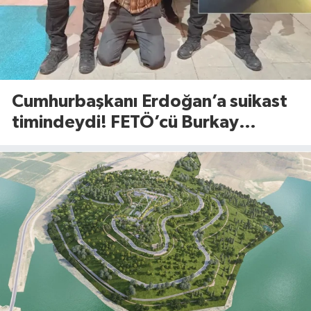
Cumhurbaşkanı Erdoğan’a suikast
timindeydi! FETÖ’cü Burkay
Karatepe’den şoke eden itiraflar