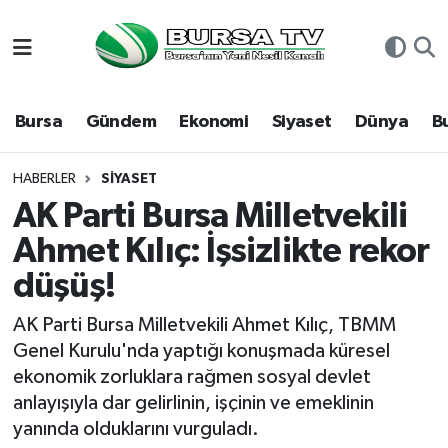
Asayiş
Nöbetçi Eczaneler
Bursa
Gündem
Ekonomi
Siyaset
Dünya
B
Bursa
Hava Durumu
Dünya
Namaz Vakitleri
HABERLER
SIYASET
AK Parti Bursa Milletvekili
Eğitim
Trafik Durumu
Ahmet Kılıç: İşsizlikte rekor
düşüş!
Ekonomi
Süper Lig Puan Durumu ve Fikstür
AK Parti Bursa Milletvekili Ahmet Kılıç, TBMM
Genel
Tüm Manşetler
Genel Kurulu'nda yaptığı konuşmada küresel
ekonomik zorluklara rağmen sosyal devlet
Gündem
Son Dakika Haberleri
anlayışıyla dar gelirlinin, işçinin ve emeklinin
yanında olduklarını vurguladı.
Magazin
Haber Arşivi