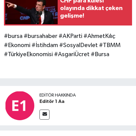
CHP para kulesi
olayında dikkat çeken
gelişme!
#bursa #bursahaber #AKParti #AhmetKılıç
#Ekonomi #İstihdam #SosyalDevlet #TBMM
#TürkiyeEkonomisi #AsgariÜcret #Bursa
EDITÖR HAKKINDA
Editör 1 Aa