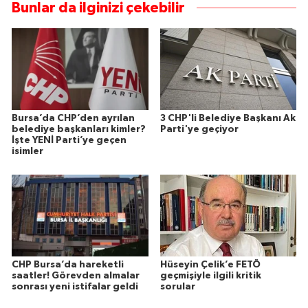
Bunlar da ilginizi çekebilir
Bursa’da CHP’den ayrılan
3 CHP'li Belediye Başkanı Ak
belediye başkanları kimler?
Parti'ye geçiyor
İşte YENİ Parti’ye geçen
isimler
CHP Bursa’da hareketli
Hüseyin Çelik’e FETÖ
saatler! Görevden almalar
geçmişiyle ilgili kritik
sonrası yeni istifalar geldi
sorular