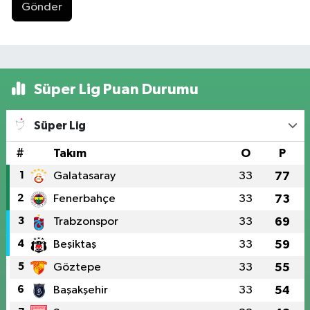
Gönder
Süper Lig Puan Durumu
Süper Lig
#
Takım
O
P
1
Galatasaray
33
77
2
Fenerbahçe
33
73
3
Trabzonspor
33
69
4
Beşiktaş
33
59
5
Göztepe
33
55
6
Başakşehir
33
54