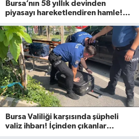
Bursa’nın 58 yıllık devinden
piyasayı hareketlendiren hamle!
Yeni ürünü 81 ilde raflara çıktı
Bursa Valiliği karşısında şüpheli
valiz ihbarı! İçinden çıkanlar
şaşırttı