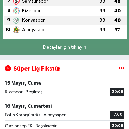
7
Samsunspor
33
48
8
Rizespor
33
40
9
Konyaspor
33
40
10
Alanyaspor
33
37
Detaylar için tıklayın
Süper Lig Fikstür
15 Mayıs, Cuma
Rizespor - Beşiktaş
20:00
16 Mayıs, Cumartesi
Fatih Karagümrük - Alanyaspor
17:00
Gaziantep FK - Başakşehir
20:00