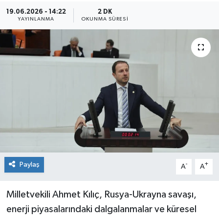
19.06.2026 - 14:22
2 DK
Sağlık
YAYINLANMA
OKUNMA SÜRESI
Siyaset
Spor
Teknoloji
Türkiye
Paylaş
-
+
A
A
Milletvekili Ahmet Kılıç, Rusya-Ukrayna savaşı,
enerji piyasalarındaki dalgalanmalar ve küresel