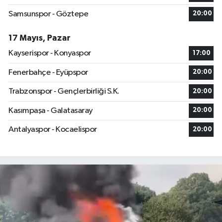
Samsunspor - Göztepe
20:00
17 Mayıs, Pazar
Kayserispor - Konyaspor
17:00
Fenerbahçe - Eyüpspor
20:00
Trabzonspor - Gençlerbirliği S.K.
20:00
Kasımpaşa - Galatasaray
20:00
Antalyaspor - Kocaelispor
20:00