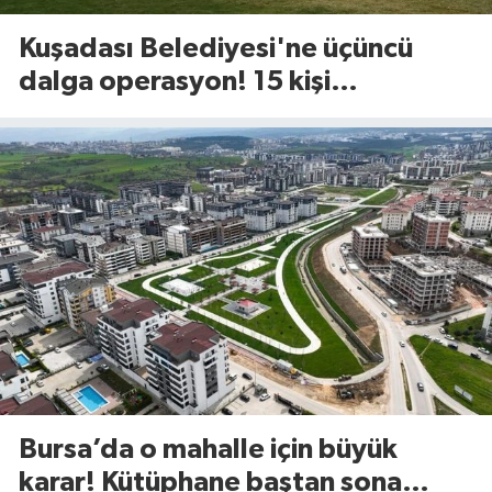
Kuşadası Belediyesi'ne üçüncü
dalga operasyon! 15 kişi
gözaltında
Bursa’da o mahalle için büyük
karar! Kütüphane baştan sona