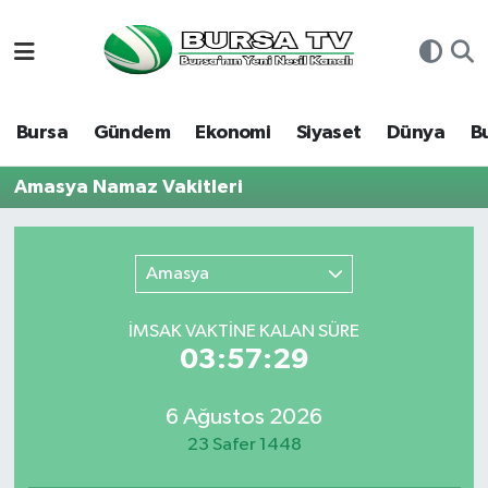
Asayiş
Nöbetçi Eczaneler
Bursa
Gündem
Ekonomi
Siyaset
Dünya
B
Bursa
Hava Durumu
Amasya Namaz Vakitleri
Dünya
Namaz Vakitleri
Eğitim
Trafik Durumu
Amasya
Ekonomi
Süper Lig Puan Durumu ve Fikstür
İMSAK VAKTİNE KALAN SÜRE
03:57:29
Genel
Tüm Manşetler
6 Ağustos 2026
Gündem
Son Dakika Haberleri
23 Safer 1448
Magazin
Haber Arşivi