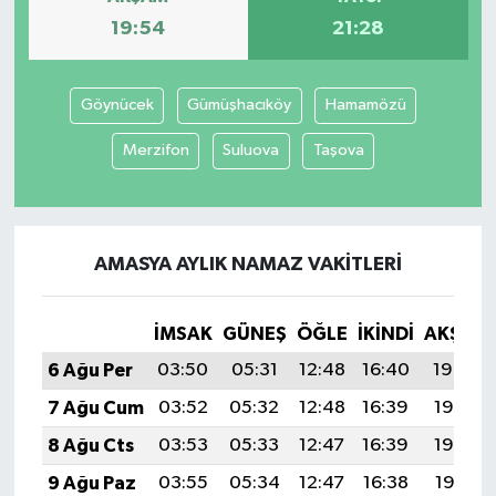
19:54
21:28
Göynücek
Gümüşhacıköy
Hamamözü
Merzifon
Suluova
Taşova
AMASYA AYLIK NAMAZ VAKITLERI
İMSAK
GÜNEŞ
ÖĞLE
İKINDI
AKŞAM
6 Ağu Per
03:50
05:31
12:48
16:40
19:54
7 Ağu Cum
03:52
05:32
12:48
16:39
19:53
8 Ağu Cts
03:53
05:33
12:47
16:39
19:52
9 Ağu Paz
03:55
05:34
12:47
16:38
19:51