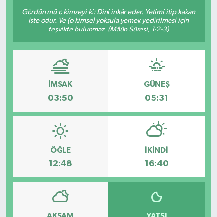
Gördün mü o kimseyi ki: Dini inkâr eder. Yetimi itip kakan
Sağlık
işte odur. Ve (o kimse) yoksula yemek yedirilmesi için
teşvikte bulunmaz. (Mâûn Sûresi, 1-2-3)
Siyaset
Spor
İMSAK
GÜNEŞ
Teknoloji
03:50
05:31
Türkiye
ÖĞLE
İKINDI
12:48
16:40
AKŞAM
YATSI