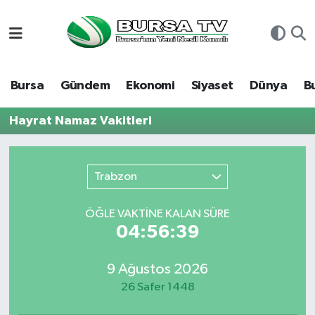
Asayiş
Nöbetçi Eczaneler
Bursa
Gündem
Ekonomi
Siyaset
Dünya
B
Bursa
Hava Durumu
Hayrat Namaz Vakitleri
Dünya
Namaz Vakitleri
Eğitim
Trafik Durumu
Trabzon
Ekonomi
Süper Lig Puan Durumu ve Fikstür
ÖĞLE VAKTİNE KALAN SÜRE
04:56:39
Genel
Tüm Manşetler
9 Ağustos 2026
Gündem
Son Dakika Haberleri
26 Safer 1448
Magazin
Haber Arşivi