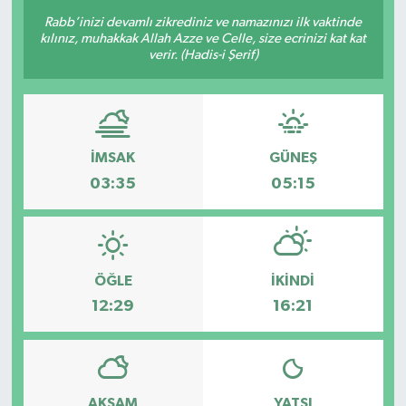
Rabb’inizi devamlı zikrediniz ve namazınızı ilk vaktinde
Sağlık
kılınız, muhakkak Allah Azze ve Celle, size ecrinizi kat kat
verir. (Hadis-i Şerif)
Siyaset
Spor
İMSAK
GÜNEŞ
Teknoloji
03:35
05:15
Türkiye
ÖĞLE
İKINDI
12:29
16:21
AKŞAM
YATSI