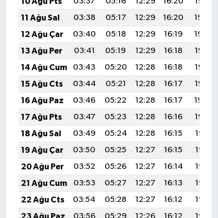
10 Ağu Pts
03:37
05:16
12:29
16:20
19:32
11 Ağu Sal
03:38
05:17
12:29
16:20
19:30
12 Ağu Çar
03:40
05:18
12:29
16:19
19:29
13 Ağu Per
03:41
05:19
12:29
16:18
19:28
14 Ağu Cum
03:43
05:20
12:28
16:18
19:26
15 Ağu Cts
03:44
05:21
12:28
16:17
19:25
16 Ağu Paz
03:46
05:22
12:28
16:17
19:24
17 Ağu Pts
03:47
05:23
12:28
16:16
19:22
18 Ağu Sal
03:49
05:24
12:28
16:15
19:21
19 Ağu Çar
03:50
05:25
12:27
16:15
19:19
20 Ağu Per
03:52
05:26
12:27
16:14
19:18
21 Ağu Cum
03:53
05:27
12:27
16:13
19:16
22 Ağu Cts
03:54
05:28
12:27
16:12
19:15
23 Ağu Paz
03:56
05:29
12:26
16:12
19:14