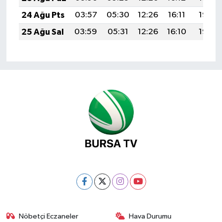
24 Ağu Pts
03:57
05:30
12:26
16:11
19:12
25 Ağu Sal
03:59
05:31
12:26
16:10
19:10
Nöbetçi Eczaneler
Hava Durumu