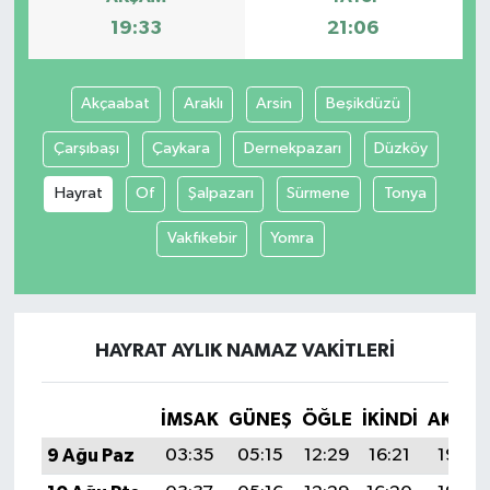
19:33
21:06
Akçaabat
Araklı
Arsin
Beşikdüzü
Çarşıbaşı
Çaykara
Dernekpazarı
Düzköy
Hayrat
Of
Şalpazarı
Sürmene
Tonya
Vakfıkebir
Yomra
HAYRAT AYLIK NAMAZ VAKITLERI
İMSAK
GÜNEŞ
ÖĞLE
İKINDI
AKŞA
9 Ağu Paz
03:35
05:15
12:29
16:21
19:33