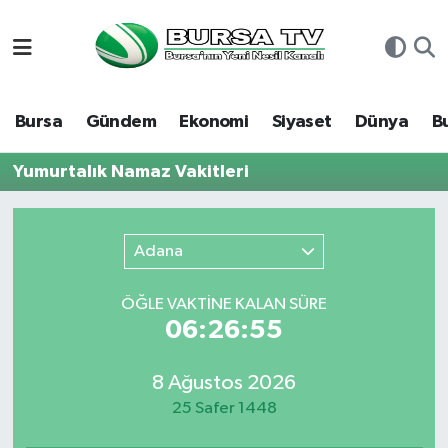
Asayiş
Nöbetçi Eczaneler
Bursa
Gündem
Ekonomi
Siyaset
Dünya
B
Bursa
Hava Durumu
Yumurtalık Namaz Vakitleri
Dünya
Namaz Vakitleri
Eğitim
Trafik Durumu
Adana
Ekonomi
Süper Lig Puan Durumu ve Fikstür
ÖĞLE VAKTİNE KALAN SÜRE
06:26:55
Genel
Tüm Manşetler
8 Ağustos 2026
Gündem
Son Dakika Haberleri
25 Safer 1448
Magazin
Haber Arşivi