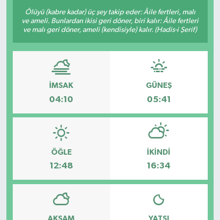
Ölüyü (kabre kadar) üç şey takip eder: Âile fertleri, malı
Sağlık
ve ameli. Bunlardan ikisi geri döner, biri kalır: Âile fertleri
ve malı geri döner, ameli (kendisiyle) kalır. (Hadis-i Şerif)
Siyaset
Spor
İMSAK
GÜNEŞ
Teknoloji
04:10
05:41
Türkiye
ÖĞLE
İKINDI
12:48
16:34
AKŞAM
YATSI