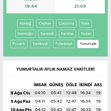
19:44
21:09
Aladağ
Ceyhan
Çukurova
Feke
İmamoğlu
Karaisalı
Karataş
Kozan
Pozantı
Saimbeyli
Tufanbeyli
Yumurtalık
YUMURTALIK AYLIK NAMAZ VAKITLERI
İMSAK
GÜNEŞ
ÖĞLE
İKINDI
AKŞAM
8 Ağu Cts
04:10
05:41
12:48
16:34
19:44
9 Ağu Paz
04:11
05:42
12:47
16:34
19:43
10 Ağu Pts
04:12
05:43
12:47
16:33
19:42