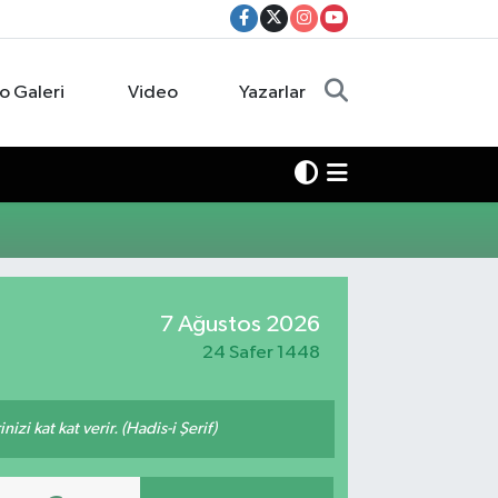
o Galeri
Video
Yazarlar
7 Ağustos 2026
24 Safer 1448
zi kat kat verir. (Hadis-i Şerif)