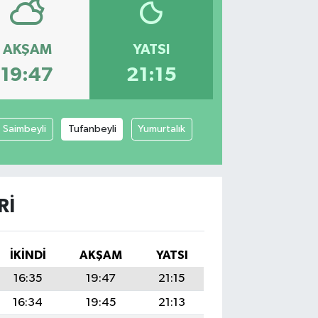
AKŞAM
YATSI
19:47
21:15
Saimbeyli
Tufanbeyli
Yumurtalık
RI
İKINDI
AKŞAM
YATSI
16:35
19:47
21:15
16:34
19:45
21:13