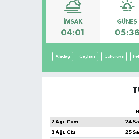
Sağlık
İMSAK
GÜNEŞ
Siyaset
04:01
05:3
Spor
Aladağ
Ceyhan
Çukurova
Fe
Teknoloji
Türkiye
T
H
7 Ağu Cum
24 Sa
8 Ağu Cts
25 Sa