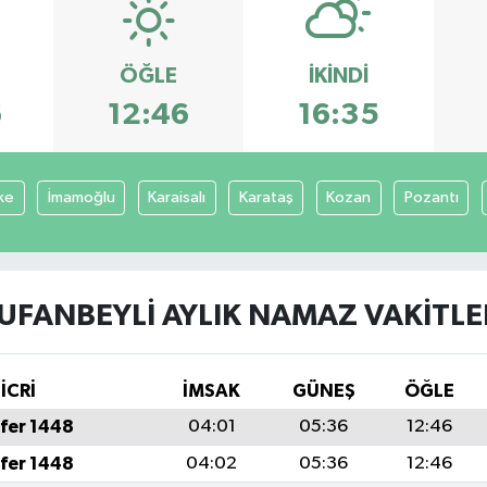
ÖĞLE
İKINDI
6
12:46
16:35
ke
İmamoğlu
Karaisalı
Karataş
Kozan
Pozantı
UFANBEYLI AYLIK NAMAZ VAKITLE
İCRİ
İMSAK
GÜNEŞ
ÖĞLE
fer 1448
04:01
05:36
12:46
fer 1448
04:02
05:36
12:46