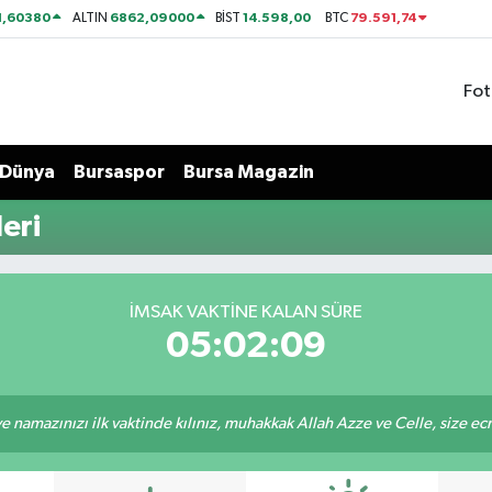
1,60380
6862,09000
14.598,00
79.591,74
ALTIN
BİST
BTC
Fot
Dünya
Bursaspor
Bursa Magazin
eri
İMSAK VAKTİNE KALAN SÜRE
05:02:08
 namazınızı ilk vaktinde kılınız, muhakkak Allah Azze ve Celle, size ecrini