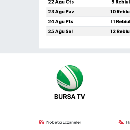
22 Ağu Cts
9 Rebiu
23 Ağu Paz
10 Rebiu
24 Ağu Pts
11 Rebiu
25 Ağu Sal
12 Rebiu
Nöbetçi Eczaneler
H