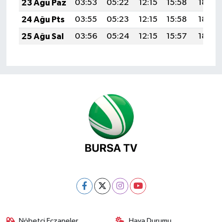
23 Ağu Paz
03:53
05:22
12:15
15:58
18:59
24 Ağu Pts
03:55
05:23
12:15
15:58
18:57
25 Ağu Sal
03:56
05:24
12:15
15:57
18:56
Nöbetçi Eczaneler
Hava Durumu