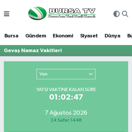
Asayiş
Nöbetçi Eczaneler
Bursa
Gündem
Ekonomi
Siyaset
Dünya
B
Bursa
Hava Durumu
Gevaş Namaz Vakitleri
Dünya
Namaz Vakitleri
Eğitim
Trafik Durumu
Van
Ekonomi
Süper Lig Puan Durumu ve Fikstür
YATSI VAKTİNE KALAN SÜRE
01:02:47
Genel
Tüm Manşetler
7 Ağustos 2026
Gündem
Son Dakika Haberleri
24 Safer 1448
Magazin
Haber Arşivi