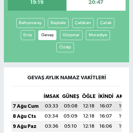
19:19
20:47
Bahçesaray
Başkale
Çaldıran
Çatak
Erciş
Gevaş
Gürpınar
Muradiye
Özalp
GEVAŞ AYLIK NAMAZ VAKITLERI
İMSAK
GÜNEŞ
ÖĞLE
İKINDI
AKŞA
7 Ağu Cum
03:33
05:08
12:18
16:07
19:19
8 Ağu Cts
03:34
05:09
12:18
16:07
19:18
9 Ağu Paz
03:36
05:10
12:18
16:06
19:17