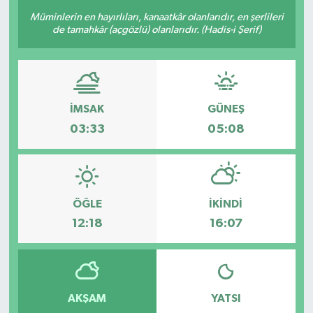
Müminlerin en hayırlıları, kanaatkâr olanlarıdır, en şerlileri
Sağlık
de tamahkâr (açgözlü) olanlarıdır. (Hadis-i Şerif)
Siyaset
Spor
İMSAK
GÜNEŞ
03:33
05:08
Teknoloji
Türkiye
ÖĞLE
İKINDI
12:18
16:07
AKŞAM
YATSI