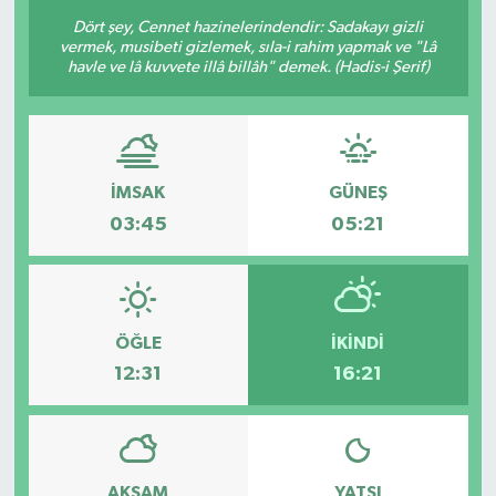
Dört şey, Cennet hazinelerindendir: Sadakayı gizli
Sağlık
vermek, musibeti gizlemek, sıla-i rahim yapmak ve "Lâ
havle ve lâ kuvvete illâ billâh" demek. (Hadis-i Şerif)
Siyaset
Spor
İMSAK
GÜNEŞ
Teknoloji
03:45
05:21
Türkiye
ÖĞLE
İKINDI
12:31
16:21
AKŞAM
YATSI