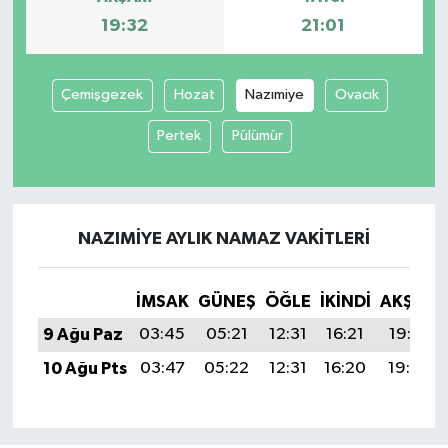
19:32
21:01
Çemişgezek
Hozat
Nazımiye
Ovacık
Pertek
Pülümür
NAZIMIYE AYLIK NAMAZ VAKITLERI
İMSAK
GÜNEŞ
ÖĞLE
İKINDI
AKŞAM
9 Ağu Paz
03:45
05:21
12:31
16:21
19:32
10 Ağu Pts
03:47
05:22
12:31
16:20
19:30