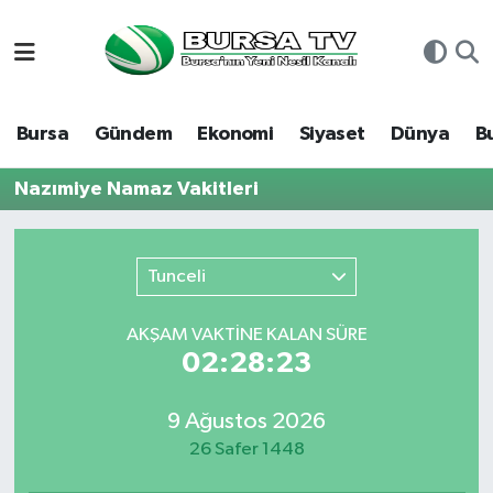
Asayiş
Nöbetçi Eczaneler
Bursa
Gündem
Ekonomi
Siyaset
Dünya
B
Bursa
Hava Durumu
Nazımiye Namaz Vakitleri
Dünya
Namaz Vakitleri
Eğitim
Trafik Durumu
Tunceli
Ekonomi
Süper Lig Puan Durumu ve Fikstür
AKŞAM VAKTİNE KALAN SÜRE
02:28:23
Genel
Tüm Manşetler
9 Ağustos 2026
Gündem
Son Dakika Haberleri
26 Safer 1448
Magazin
Haber Arşivi