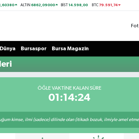
1,60380
6862,09000
14.598,00
79.591,74
ALTIN
BİST
BTC
Fot
Dünya
Bursaspor
Bursa Magazin
eri
ÖĞLE VAKTİNE KALAN SÜRE
01:14:23
m kimse, ilmi (sadece) dilinde olan (itikadı bozuk, ilmiyle amel etmeye