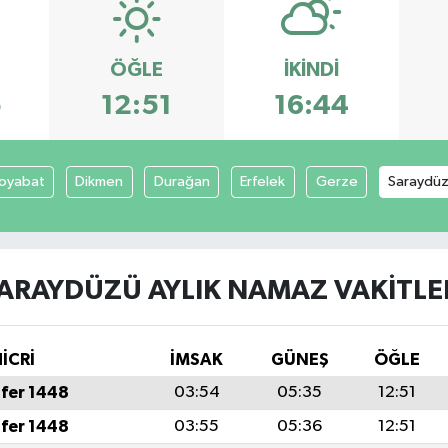
ÖĞLE
İKINDI
5
12:51
16:44
oyabat
Dikmen
Durağan
Erfelek
Gerze
Saraydü
ARAYDÜZÜ AYLIK NAMAZ VAKITLE
İCRİ
İMSAK
GÜNEŞ
ÖĞLE
fer 1448
03:54
05:35
12:51
fer 1448
03:55
05:36
12:51