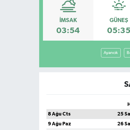
Sağlık
İMSAK
GÜNEŞ
Siyaset
03:54
05:3
Spor
Ayancık
B
Teknoloji
Türkiye
S
H
8 Ağu Cts
25 Sa
9 Ağu Paz
26 Sa