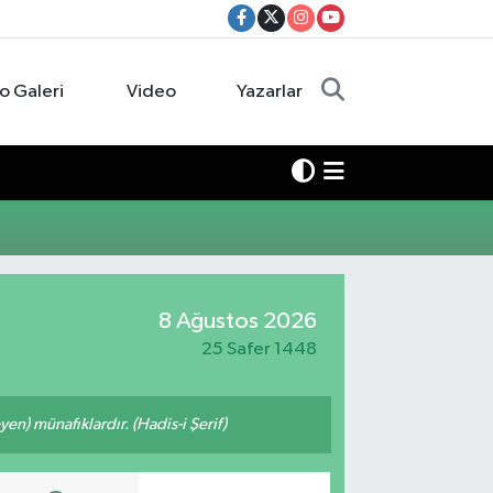
o Galeri
Video
Yazarlar
8 Ağustos 2026
25 Safer 1448
n) münafıklardır. (Hadis-i Şerif)