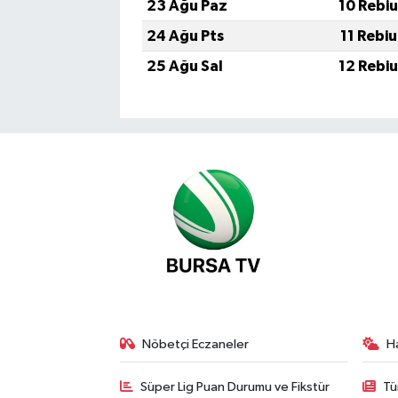
23 Ağu Paz
10 Rebi
24 Ağu Pts
11 Rebi
25 Ağu Sal
12 Rebi
Nöbetçi Eczaneler
H
Süper Lig Puan Durumu ve Fikstür
Tü