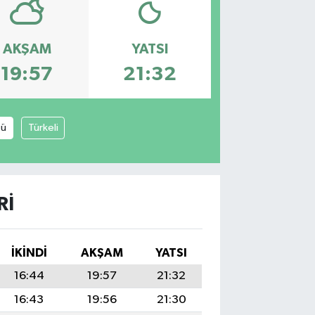
AKŞAM
YATSI
19:57
21:32
zü
Türkeli
RI
İKINDI
AKŞAM
YATSI
16:44
19:57
21:32
16:43
19:56
21:30