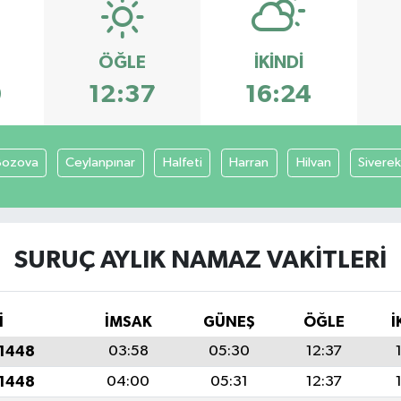
ÖĞLE
İKINDI
0
12:37
16:24
Bozova
Ceylanpınar
Halfeti
Harran
Hilvan
Siverek
SURUÇ AYLIK NAMAZ VAKITLERI
İ
İMSAK
GÜNEŞ
ÖĞLE
İ
 1448
03:58
05:30
12:37
 1448
04:00
05:31
12:37