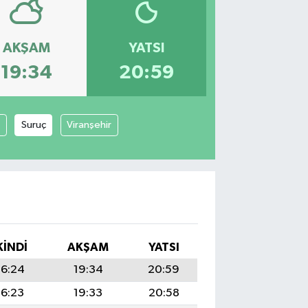
AKŞAM
YATSI
19:34
20:59
Suruç
Viranşehir
KINDI
AKŞAM
YATSI
16:24
19:34
20:59
16:23
19:33
20:58