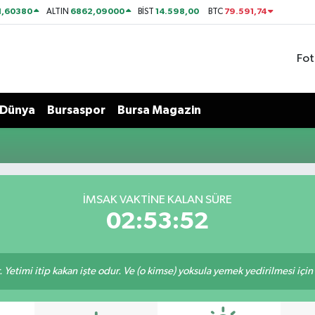
1,60380
6862,09000
14.598,00
79.591,74
ALTIN
BİST
BTC
Fot
Dünya
Bursaspor
Bursa Magazin
İMSAK VAKTİNE KALAN SÜRE
02:53:52
 Yetimi itip kakan işte odur. Ve (o kimse) yoksula yemek yedirilmesi içi