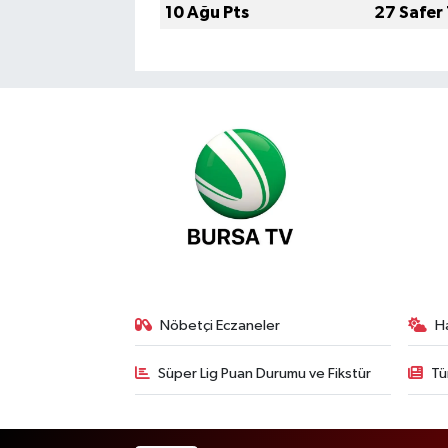
10 Ağu Pts
27 Safer
Nöbetçi Eczaneler
H
Süper Lig Puan Durumu ve Fikstür
Tü