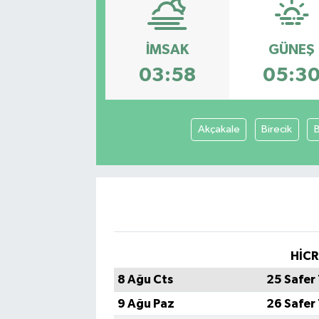
Sağlık
İMSAK
GÜNEŞ
Siyaset
03:58
05:3
Spor
Akçakale
Birecik
Teknoloji
Türkiye
HİCR
8 Ağu Cts
25 Safer
9 Ağu Paz
26 Safer