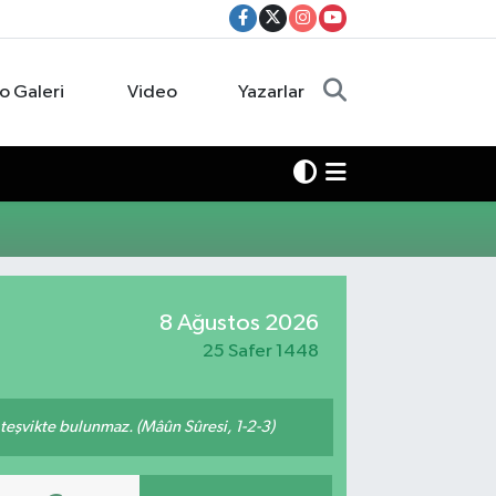
o Galeri
Video
Yazarlar
8 Ağustos 2026
25 Safer 1448
n teşvikte bulunmaz. (Mâûn Sûresi, 1-2-3)