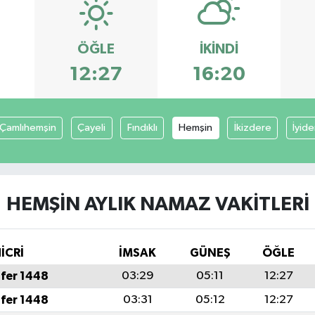
ÖĞLE
İKINDI
12:27
16:20
Çamlıhemşin
Çayeli
Fındıklı
Hemşin
İkizdere
İyid
HEMŞIN AYLIK NAMAZ VAKITLERI
İCRİ
İMSAK
GÜNEŞ
ÖĞLE
fer 1448
03:29
05:11
12:27
fer 1448
03:31
05:12
12:27