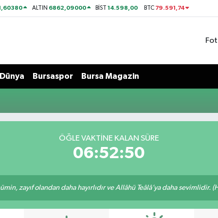
1,60380
6862,09000
14.598,00
79.591,74
ALTIN
BİST
BTC
Fot
Dünya
Bursaspor
Bursa Magazin
ÖĞLE VAKTİNE KALAN SÜRE
06:52:50
min, zayıf olandan daha hayırlıdır ve Allâhü Teâlâ’ya daha sevimlidir. (H