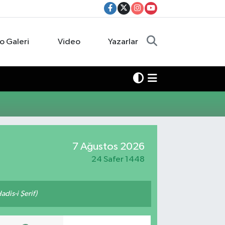
o Galeri
Video
Yazarlar
7 Ağustos 2026
24 Safer 1448
adis-i Şerif)