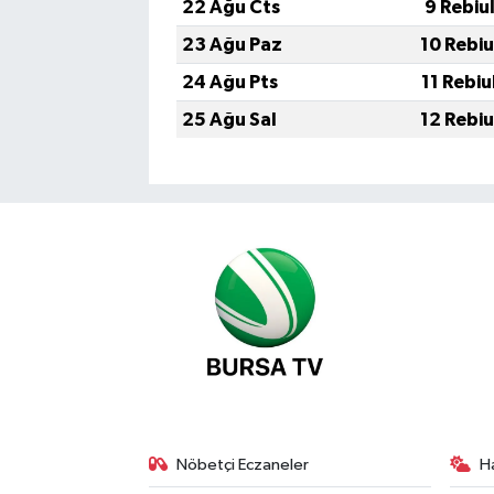
22 Ağu Cts
9 Rebiu
23 Ağu Paz
10 Rebiu
24 Ağu Pts
11 Rebiu
25 Ağu Sal
12 Rebiu
Nöbetçi Eczaneler
H