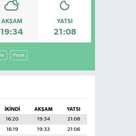
AKŞAM
YATSI
19:34
21:08
ere
Pazar
İKINDI
AKŞAM
YATSI
16:20
19:34
21:08
16:19
19:33
21:06