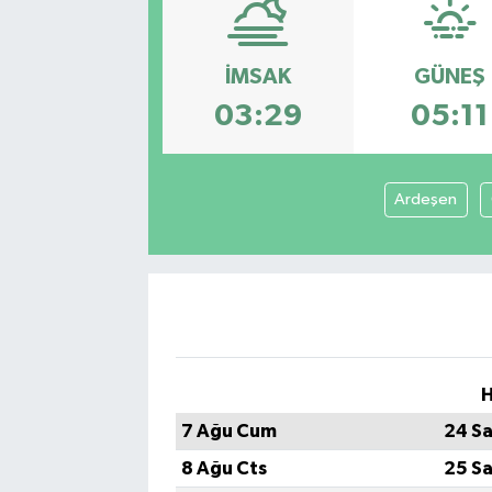
Sağlık
İMSAK
GÜNEŞ
Siyaset
03:29
05:11
Spor
Ardeşen
Teknoloji
Türkiye
H
7 Ağu Cum
24 Sa
8 Ağu Cts
25 Sa