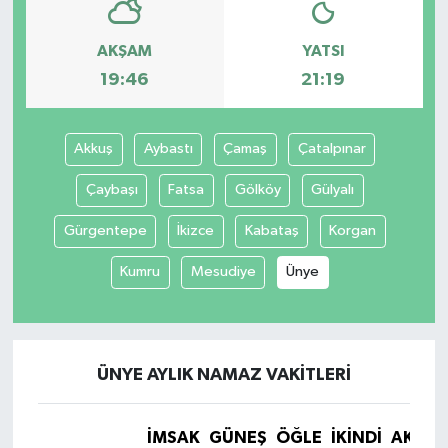
AKŞAM
YATSI
19:46
21:19
Akkuş
Aybastı
Çamaş
Çatalpınar
Çaybaşı
Fatsa
Gölköy
Gülyalı
Gürgentepe
İkizce
Kabataş
Korgan
Kumru
Mesudiye
Ünye
ÜNYE AYLIK NAMAZ VAKITLERI
İMSAK
GÜNEŞ
ÖĞLE
İKINDI
AKŞA