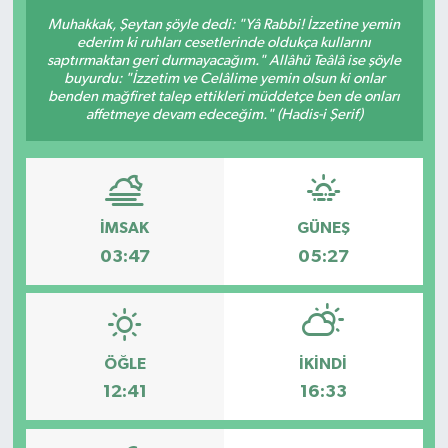
Muhakkak, Şeytan şöyle dedi: "Yâ Rabbi! İzzetine yemin
Sağlık
ederim ki ruhları cesetlerinde oldukça kullarını
saptırmaktan geri durmayacağım." Allâhü Teâlâ ise şöyle
buyurdu: "İzzetim ve Celâlime yemin olsun ki onlar
Siyaset
benden mağfiret talep ettikleri müddetçe ben de onları
affetmeye devam edeceğim." (Hadis-i Şerif)
Spor
Teknoloji
İMSAK
GÜNEŞ
Türkiye
03:47
05:27
ÖĞLE
İKINDI
12:41
16:33