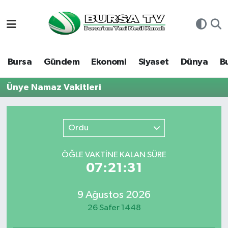
Asayiş
Nöbetçi Eczaneler
Bursa
Gündem
Ekonomi
Siyaset
Dünya
B
Bursa
Hava Durumu
Ünye Namaz Vakitleri
Dünya
Namaz Vakitleri
Eğitim
Trafik Durumu
Ordu
Ekonomi
Süper Lig Puan Durumu ve Fikstür
ÖĞLE VAKTİNE KALAN SÜRE
07:21:31
Genel
Tüm Manşetler
9 Ağustos 2026
Gündem
Son Dakika Haberleri
26 Safer 1448
Magazin
Haber Arşivi