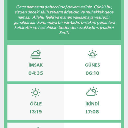
Gece namazına (teheccüde) devam ediniz. Çünkü bu,
Sağlık
sizden önceki sâlih zâtların âdetidir. Ve muhakkak gece
namazı, Allâhü Teâlâ’ya mânen yaklaşmaya vesîledir,
günahlardan korunmaya bir vâsıtadır, birtakım günahlara
Siyaset
keffârettir ve hastalıkları bedenden uzaklaştırır. (Hadis-i
Şerif)
Spor
Teknoloji
İMSAK
GÜNEŞ
Türkiye
04:35
06:10
ÖĞLE
İKINDI
13:19
17:08