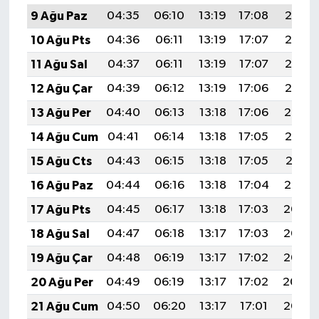
9 Ağu Paz
04:35
06:10
13:19
17:08
20:18
10 Ağu Pts
04:36
06:11
13:19
17:07
20:17
11 Ağu Sal
04:37
06:11
13:19
17:07
20:16
12 Ağu Çar
04:39
06:12
13:19
17:06
20:15
13 Ağu Per
04:40
06:13
13:18
17:06
20:14
14 Ağu Cum
04:41
06:14
13:18
17:05
20:12
15 Ağu Cts
04:43
06:15
13:18
17:05
20:11
16 Ağu Paz
04:44
06:16
13:18
17:04
20:10
17 Ağu Pts
04:45
06:17
13:18
17:03
20:08
18 Ağu Sal
04:47
06:18
13:17
17:03
20:07
19 Ağu Çar
04:48
06:19
13:17
17:02
20:06
20 Ağu Per
04:49
06:19
13:17
17:02
20:04
21 Ağu Cum
04:50
06:20
13:17
17:01
20:03