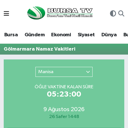
Asayiş
Nöbetçi Eczaneler
Bursa
Gündem
Ekonomi
Siyaset
Dünya
B
Bursa
Hava Durumu
Gölmarmara Namaz Vakitleri
Dünya
Namaz Vakitleri
Eğitim
Trafik Durumu
Manisa
Ekonomi
Süper Lig Puan Durumu ve Fikstür
ÖĞLE VAKTİNE KALAN SÜRE
05:23:00
Genel
Tüm Manşetler
9 Ağustos 2026
Gündem
Son Dakika Haberleri
26 Safer 1448
Magazin
Haber Arşivi