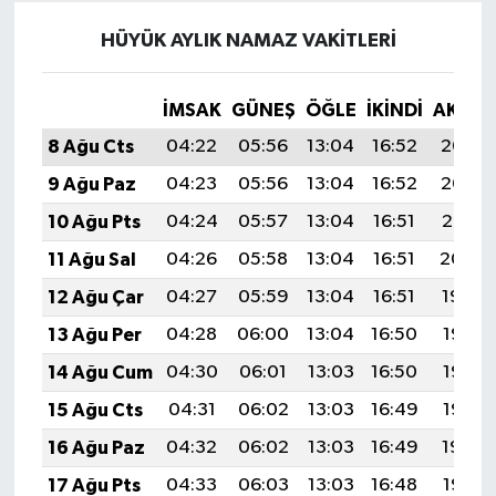
HÜYÜK AYLIK NAMAZ VAKITLERI
İMSAK
GÜNEŞ
ÖĞLE
İKINDI
AKŞA
8 Ağu Cts
04:22
05:56
13:04
16:52
20:03
9 Ağu Paz
04:23
05:56
13:04
16:52
20:02
10 Ağu Pts
04:24
05:57
13:04
16:51
20:01
11 Ağu Sal
04:26
05:58
13:04
16:51
20:00
12 Ağu Çar
04:27
05:59
13:04
16:51
19:59
13 Ağu Per
04:28
06:00
13:04
16:50
19:57
14 Ağu Cum
04:30
06:01
13:03
16:50
19:56
15 Ağu Cts
04:31
06:02
13:03
16:49
19:55
16 Ağu Paz
04:32
06:02
13:03
16:49
19:54
17 Ağu Pts
04:33
06:03
13:03
16:48
19:52