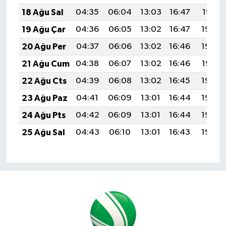
18 Ağu Sal
04:35
06:04
13:03
16:47
19:51
19 Ağu Çar
04:36
06:05
13:02
16:47
19:50
20 Ağu Per
04:37
06:06
13:02
16:46
19:48
21 Ağu Cum
04:38
06:07
13:02
16:46
19:47
22 Ağu Cts
04:39
06:08
13:02
16:45
19:46
23 Ağu Paz
04:41
06:09
13:01
16:44
19:44
24 Ağu Pts
04:42
06:09
13:01
16:44
19:43
25 Ağu Sal
04:43
06:10
13:01
16:43
19:42