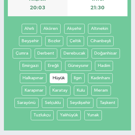
20:03
21:30
Ahırlı
Akören
Akşehir
Altınekin
Beyşehir
Bozkır
Çeltik
Cihanbeyli
Çumra
Derbent
Derebucak
Doğanhisar
Emirgazi
Ereğli
Güneysınır
Hadim
Halkapınar
Hüyük
Ilgın
Kadınhanı
Karapınar
Karatay
Kulu
Meram
Sarayönü
Selçuklu
Seydişehir
Taşkent
Tuzlukçu
Yalıhüyük
Yunak