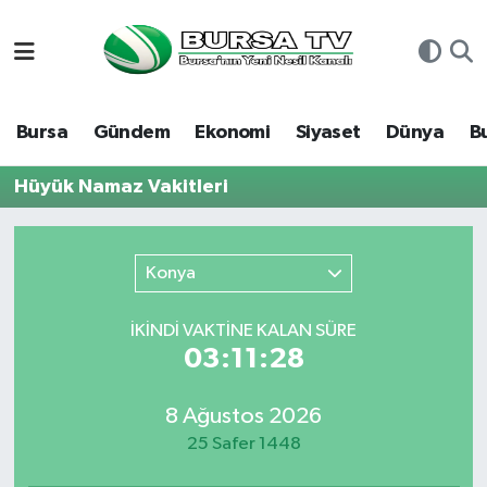
Asayiş
Nöbetçi Eczaneler
Bursa
Gündem
Ekonomi
Siyaset
Dünya
B
Bursa
Hava Durumu
Hüyük Namaz Vakitleri
Dünya
Namaz Vakitleri
Eğitim
Trafik Durumu
Konya
Ekonomi
Süper Lig Puan Durumu ve Fikstür
İKINDI VAKTİNE KALAN SÜRE
03:11:28
Genel
Tüm Manşetler
8 Ağustos 2026
Gündem
Son Dakika Haberleri
25 Safer 1448
Magazin
Haber Arşivi