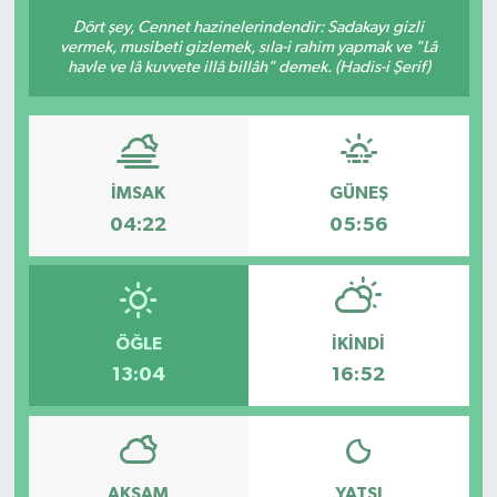
Dört şey, Cennet hazinelerindendir: Sadakayı gizli
Sağlık
vermek, musibeti gizlemek, sıla-i rahim yapmak ve "Lâ
havle ve lâ kuvvete illâ billâh" demek. (Hadis-i Şerif)
Siyaset
Spor
İMSAK
GÜNEŞ
Teknoloji
04:22
05:56
Türkiye
ÖĞLE
İKINDI
13:04
16:52
AKŞAM
YATSI