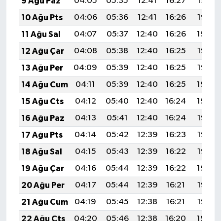
9 Ağu Paz
04:05
05:35
12:41
16:27
19:36
10 Ağu Pts
04:06
05:36
12:41
16:26
19:35
11 Ağu Sal
04:07
05:37
12:40
16:26
19:34
12 Ağu Çar
04:08
05:38
12:40
16:25
19:33
13 Ağu Per
04:09
05:39
12:40
16:25
19:32
14 Ağu Cum
04:11
05:39
12:40
16:25
19:30
15 Ağu Cts
04:12
05:40
12:40
16:24
19:29
16 Ağu Paz
04:13
05:41
12:40
16:24
19:28
17 Ağu Pts
04:14
05:42
12:39
16:23
19:27
18 Ağu Sal
04:15
05:43
12:39
16:22
19:26
19 Ağu Çar
04:16
05:44
12:39
16:22
19:24
20 Ağu Per
04:17
05:44
12:39
16:21
19:23
21 Ağu Cum
04:19
05:45
12:38
16:21
19:22
22 Ağu Cts
04:20
05:46
12:38
16:20
19:20