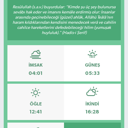
Resûlullah (s.a.v.) buyurdular: “Kimde şu üç şey bulunursa
Sağlık
sevâbı hak eder ve imanını kemâle erdirmiş olur: İnsanlar
arasında geçinebileceği (güzel) ahlâk, Allâhü Teâlâ’nın
haram kıldıklarından kendisini menedecek verâ ve cahilin
Siyaset
cahilce hareketlerini defedebileceği hilim (yumuşak
huyluluk).” (Hadis-i Şerif)
Spor
Teknoloji
İMSAK
GÜNEŞ
Türkiye
04:01
05:33
ÖĞLE
İKINDI
12:41
16:28