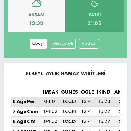
AKŞAM
YATSI
19:39
21:05
Elbeyli
Musabeyli
Polateli
ELBEYLI AYLIK NAMAZ VAKITLERI
İMSAK
GÜNEŞ
ÖĞLE
İKINDI
AKŞA
6 Ağu Per
04:01
05:33
12:41
16:28
19:39
7 Ağu Cum
04:02
05:34
12:41
16:27
19:38
8 Ağu Cts
04:03
05:35
12:41
16:27
19:37