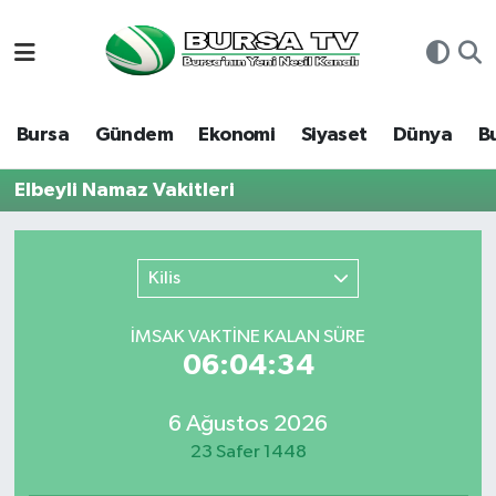
Asayiş
Nöbetçi Eczaneler
Bursa
Gündem
Ekonomi
Siyaset
Dünya
B
Bursa
Hava Durumu
Elbeyli Namaz Vakitleri
Dünya
Namaz Vakitleri
Eğitim
Trafik Durumu
Kilis
Ekonomi
Süper Lig Puan Durumu ve Fikstür
İMSAK VAKTİNE KALAN SÜRE
06:04:34
Genel
Tüm Manşetler
6 Ağustos 2026
Gündem
Son Dakika Haberleri
23 Safer 1448
Magazin
Haber Arşivi