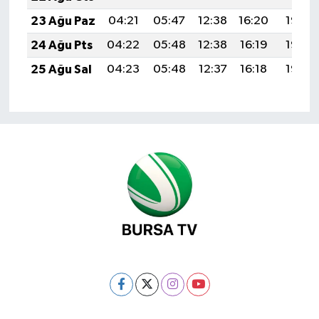
23 Ağu Paz
04:21
05:47
12:38
16:20
19:19
24 Ağu Pts
04:22
05:48
12:38
16:19
19:18
25 Ağu Sal
04:23
05:48
12:37
16:18
19:16