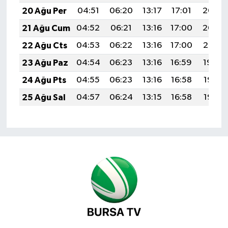
20 Ağu Per
04:51
06:20
13:17
17:01
20:03
21 Ağu Cum
04:52
06:21
13:16
17:00
20:02
22 Ağu Cts
04:53
06:22
13:16
17:00
20:01
23 Ağu Paz
04:54
06:23
13:16
16:59
19:59
24 Ağu Pts
04:55
06:23
13:16
16:58
19:58
25 Ağu Sal
04:57
06:24
13:15
16:58
19:56