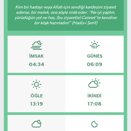
Kim bir hastayı veya Allah için sevdiği kardeşini ziyaret
Sağlık
ederse, bir melek, ona şöyle nidâ eder: "Ne iyi yaptın,
yürüdüğün yol ne hoş, (bu ziyaretle) Cennet’te kendine
bir köşk hazırladın!" (Hadis-i Şerif)
Siyaset
Spor
Teknoloji
İMSAK
GÜNEŞ
04:34
06:09
Türkiye
ÖĞLE
İKINDI
13:19
17:08