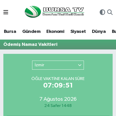
Asayiş
Nöbetçi Eczaneler
Bursa
Gündem
Ekonomi
Siyaset
Dünya
B
Bursa
Hava Durumu
Ödemiş Namaz Vakitleri
Dünya
Namaz Vakitleri
Eğitim
Trafik Durumu
İzmir
Ekonomi
Süper Lig Puan Durumu ve Fikstür
ÖĞLE VAKTİNE KALAN SÜRE
07:09:51
Genel
Tüm Manşetler
7 Ağustos 2026
Gündem
Son Dakika Haberleri
24 Safer 1448
Magazin
Haber Arşivi