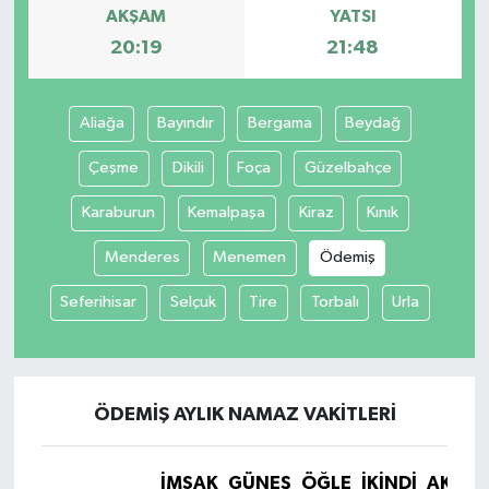
AKŞAM
YATSI
20:19
21:48
Aliağa
Bayındır
Bergama
Beydağ
Çeşme
Dikili
Foça
Güzelbahçe
Karaburun
Kemalpaşa
Kiraz
Kınık
Menderes
Menemen
Ödemiş
Seferihisar
Selçuk
Tire
Torbalı
Urla
ÖDEMIŞ AYLIK NAMAZ VAKITLERI
İMSAK
GÜNEŞ
ÖĞLE
İKINDI
AKŞA