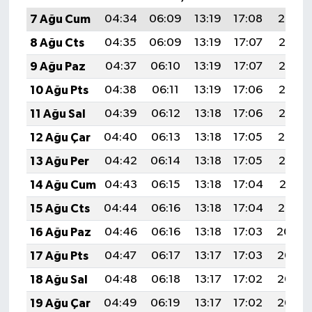
7 Ağu Cum
04:34
06:09
13:19
17:08
20:19
8 Ağu Cts
04:35
06:09
13:19
17:07
20:18
9 Ağu Paz
04:37
06:10
13:19
17:07
20:17
10 Ağu Pts
04:38
06:11
13:19
17:06
20:16
11 Ağu Sal
04:39
06:12
13:18
17:06
20:15
12 Ağu Çar
04:40
06:13
13:18
17:05
20:14
13 Ağu Per
04:42
06:14
13:18
17:05
20:12
14 Ağu Cum
04:43
06:15
13:18
17:04
20:11
15 Ağu Cts
04:44
06:16
13:18
17:04
20:10
16 Ağu Paz
04:46
06:16
13:18
17:03
20:09
17 Ağu Pts
04:47
06:17
13:17
17:03
20:07
18 Ağu Sal
04:48
06:18
13:17
17:02
20:06
19 Ağu Çar
04:49
06:19
13:17
17:02
20:05