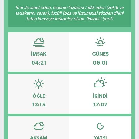
İlmi ile amel eden, malının fazlasını infâk eden (zekât ve
Sağlık
sadakasını veren), fuzûlî (boş ve lüzumsuz) sözden dilini
tutan kimseye müjdeler olsun. (Hadis-i Şerif)
Siyaset
Spor
İMSAK
GÜNEŞ
Teknoloji
04:21
06:01
Türkiye
ÖĞLE
İKINDI
13:15
17:07
AKŞAM
YATSI