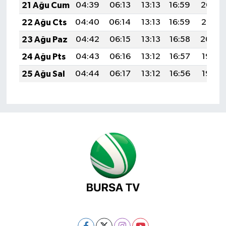
21 Ağu Cum
04:39
06:13
13:13
16:59
20:03
22 Ağu Cts
04:40
06:14
13:13
16:59
20:01
23 Ağu Paz
04:42
06:15
13:13
16:58
20:00
24 Ağu Pts
04:43
06:16
13:12
16:57
19:58
25 Ağu Sal
04:44
06:17
13:12
16:56
19:57