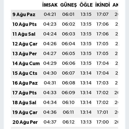
İMSAK
GÜNEŞ
ÖĞLE
İKINDI
AKŞA
9 Ağu Paz
04:21
06:01
13:15
17:07
20:20
10 Ağu Pts
04:23
06:02
13:15
17:06
20:18
11 Ağu Sal
04:24
06:03
13:15
17:06
20:17
12 Ağu Çar
04:26
06:04
13:15
17:05
20:16
13 Ağu Per
04:27
06:05
13:15
17:05
20:14
14 Ağu Cum
04:29
06:06
13:15
17:04
20:13
15 Ağu Cts
04:30
06:07
13:14
17:04
20:12
16 Ağu Paz
04:31
06:08
13:14
17:03
20:10
17 Ağu Pts
04:33
06:09
13:14
17:02
20:09
18 Ağu Sal
04:34
06:10
13:14
17:02
20:07
19 Ağu Çar
04:36
06:11
13:14
17:01
20:06
20 Ağu Per
04:37
06:12
13:13
17:00
20:04