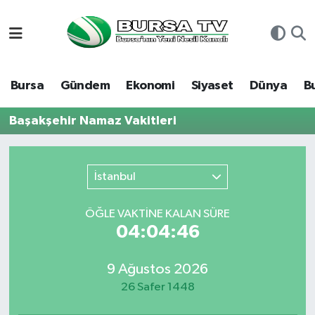
Asayiş
Nöbetçi Eczaneler
Bursa
Gündem
Ekonomi
Siyaset
Dünya
B
Bursa
Hava Durumu
Başakşehir Namaz Vakitleri
Dünya
Namaz Vakitleri
Eğitim
Trafik Durumu
İstanbul
Ekonomi
Süper Lig Puan Durumu ve Fikstür
ÖĞLE VAKTİNE KALAN SÜRE
04:04:46
Genel
Tüm Manşetler
9 Ağustos 2026
Gündem
Son Dakika Haberleri
26 Safer 1448
Magazin
Haber Arşivi