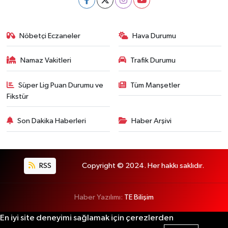
Nöbetçi Eczaneler
Hava Durumu
Namaz Vakitleri
Trafik Durumu
Süper Lig Puan Durumu ve
Tüm Manşetler
Fikstür
Son Dakika Haberleri
Haber Arşivi
RSS
Copyright © 2024. Her hakkı saklıdır.
Haber Yazılımı:
TE Bilişim
En iyi site deneyimi sağlamak için çerezlerden