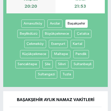
20:20
21:53
Arnavutköy
Avcılar
Başakşehir
Beylikdüzü
Büyükçekmece
Çatalca
Çekmeköy
Esenyurt
Kartal
Küçükçekmece
Maltepe
Pendik
Sancaktepe
Şile
Silivri
Sultanbeyli
Sultangazi
Tuzla
BAŞAKŞEHIR AYLIK NAMAZ VAKITLERI