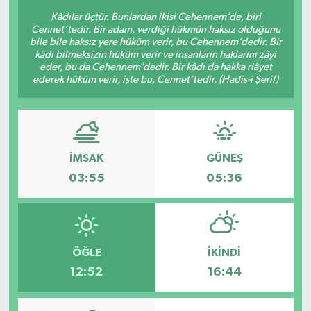
Kâdılar üçtür. Bunlardan ikisi Cehennem’de, biri
Sağlık
Cennet’tedir. Bir adam, verdiği hükmün haksız olduğunu
bile bile haksız yere hüküm verir, bu Cehennem’dedir. Bir
kâdı bilmeksizin hüküm verir ve insanların haklarını zâyi
Siyaset
eder, bu da Cehennem’dedir. Bir kâdı da hakka riâyet
ederek hüküm verir, işte bu, Cennet’tedir. (Hadis-i Şerif)
Spor
Teknoloji
İMSAK
GÜNEŞ
Türkiye
03:55
05:36
ÖĞLE
İKINDI
12:52
16:44