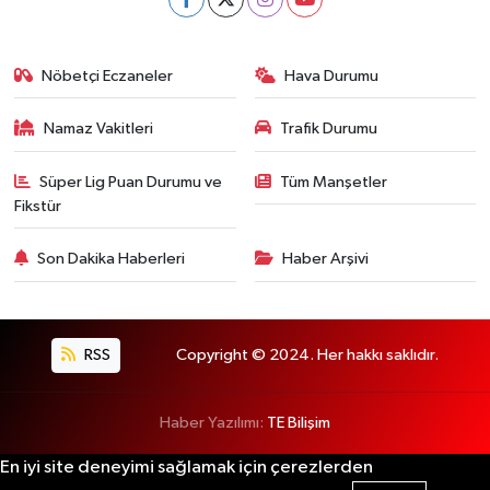
Nöbetçi Eczaneler
Hava Durumu
Namaz Vakitleri
Trafik Durumu
Süper Lig Puan Durumu ve
Tüm Manşetler
Fikstür
Son Dakika Haberleri
Haber Arşivi
RSS
Copyright © 2024. Her hakkı saklıdır.
Haber Yazılımı:
TE Bilişim
En iyi site deneyimi sağlamak için çerezlerden