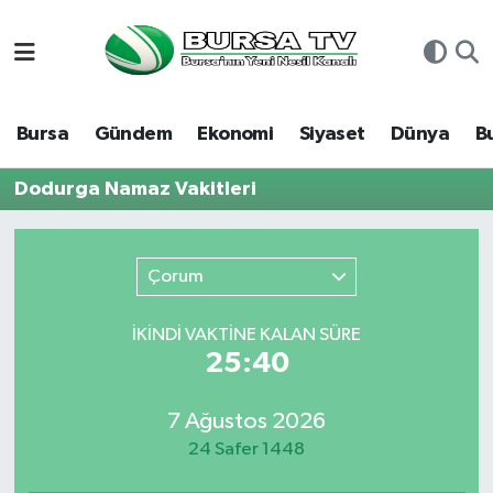
Asayiş
Nöbetçi Eczaneler
Bursa
Gündem
Ekonomi
Siyaset
Dünya
B
Bursa
Hava Durumu
Dodurga Namaz Vakitleri
Dünya
Namaz Vakitleri
Eğitim
Trafik Durumu
Çorum
Ekonomi
Süper Lig Puan Durumu ve Fikstür
İKINDI VAKTİNE KALAN SÜRE
25:40
Genel
Tüm Manşetler
7 Ağustos 2026
Gündem
Son Dakika Haberleri
24 Safer 1448
Magazin
Haber Arşivi