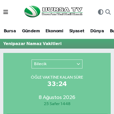
Asayiş
Nöbetçi Eczaneler
Bursa
Gündem
Ekonomi
Siyaset
Dünya
B
Bursa
Hava Durumu
Yenipazar Namaz Vakitleri
Dünya
Namaz Vakitleri
Eğitim
Trafik Durumu
Bilecik
Ekonomi
Süper Lig Puan Durumu ve Fikstür
ÖĞLE VAKTİNE KALAN SÜRE
33:24
Genel
Tüm Manşetler
8 Ağustos 2026
Gündem
Son Dakika Haberleri
25 Safer 1448
Magazin
Haber Arşivi