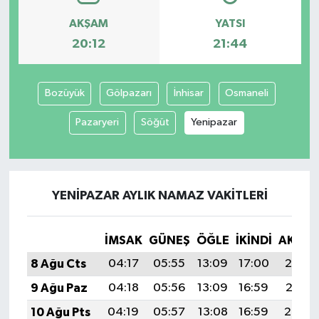
AKŞAM
YATSI
20:12
21:44
Bozüyük
Gölpazarı
İnhisar
Osmaneli
Pazaryeri
Söğüt
Yenipazar
YENIPAZAR AYLIK NAMAZ VAKITLERI
İMSAK
GÜNEŞ
ÖĞLE
İKINDI
AKŞA
8 Ağu Cts
04:17
05:55
13:09
17:00
20:12
9 Ağu Paz
04:18
05:56
13:09
16:59
20:11
10 Ağu Pts
04:19
05:57
13:08
16:59
20:10