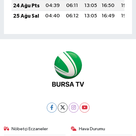
24 Ağu Pts
04:39
06:11
13:05
16:50
19:50
25 Ağu Sal
04:40
06:12
13:05
16:49
19:49
Nöbetçi Eczaneler
Hava Durumu