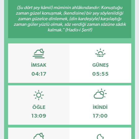
(Şu dört şey kâmil) müminin ahlâkındandır: Konuştuğu
Sağlık
zaman güzel konuşmak, (kendisine) bir şey söylenildiği
zaman güzelce dinlemek, (din kardeşiyle) karşılaştığı
zaman güler yüzlü olmak, söz verdiği zaman sözüne sâdık
Siyaset
kalmak.” (Hadis-i Şerif)
Spor
Teknoloji
İMSAK
GÜNEŞ
04:17
05:55
Türkiye
ÖĞLE
İKINDI
13:09
17:00