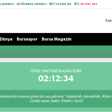
1,60380
6862,09000
14.598,00
79.591,74
ALTIN
BİST
BTC
Fot
Dünya
Bursaspor
Bursa Magazin
ÖĞLE VAKTİNE KALAN SÜRE
02:12:34
 kardeşinde hoşuna giden bir şey görürse "mâşâallah, bârekallâh, Allah 
Çünkü nazar, haktır. (Hadis-i Şerif)