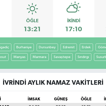
ÖĞLE
İKINDI
13:21
17:10
igadiç
Burhaniye
Dursunbey
Edremit
Erdek
Göm
psut
Manyas
Marmara
Savaştepe
Sındırgı
Susurl
İVRINDI AYLIK NAMAZ VAKITLERI
İ
İMSAK
GÜNEŞ
ÖĞLE
İ