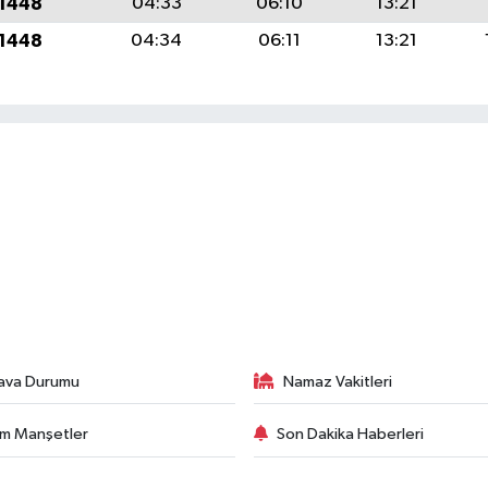
 1448
04:33
06:10
13:21
 1448
04:34
06:11
13:21
ava Durumu
Namaz Vakitleri
m Manşetler
Son Dakika Haberleri