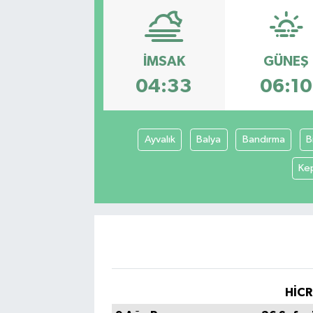
Sağlık
İMSAK
GÜNEŞ
Siyaset
04:33
06:10
Spor
Teknoloji
Ayvalık
Balya
Bandırma
B
Türkiye
Ke
HİCR