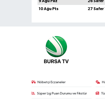
9 Ağu Paz
26 Safer
10 Ağu Pts
27 Safer
Nöbetçi Eczaneler
H
Süper Lig Puan Durumu ve Fikstür
Tü