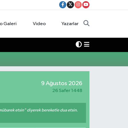
o Galeri
Video
Yazarlar
9 Ağustos 2026
26 Safer 1448
mübarek etsin" diyerek bereketle dua etsin.