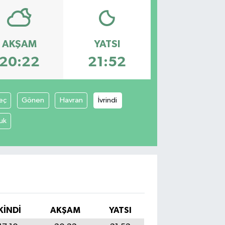
AKŞAM
YATSI
20:22
21:52
eç
Gönen
Havran
İvrindi
uk
KINDI
AKŞAM
YATSI