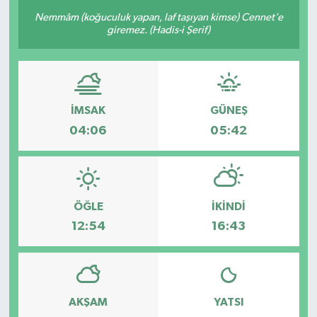
Nemmâm (koğuculuk yapan, laf taşıyan kimse) Cennet’e
Sağlık
giremez. (Hadis-i Şerif)
Siyaset
Spor
İMSAK
GÜNEŞ
04:06
05:42
Teknoloji
Türkiye
ÖĞLE
İKINDI
12:54
16:43
AKŞAM
YATSI