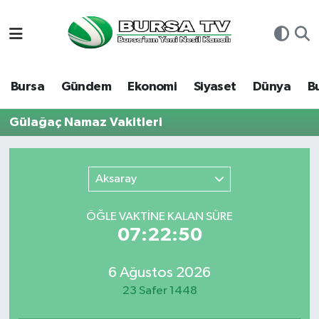
Asayiş
Nöbetçi Eczaneler
Bursa
Gündem
Ekonomi
Siyaset
Dünya
B
Bursa
Hava Durumu
Gülağaç Namaz Vakitleri
Dünya
Namaz Vakitleri
Eğitim
Trafik Durumu
Aksaray
Ekonomi
Süper Lig Puan Durumu ve Fikstür
ÖĞLE VAKTİNE KALAN SÜRE
07:22:50
Genel
Tüm Manşetler
6 Ağustos 2026
Gündem
Son Dakika Haberleri
23 Safer 1448
Magazin
Haber Arşivi