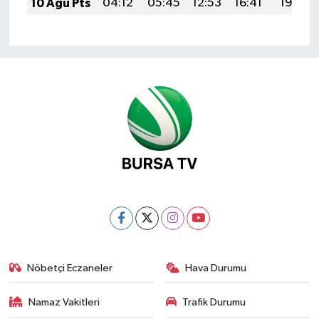
10 Ağu Pts
04:12
05:45
12:53
16:41
19:51
Nöbetçi Eczaneler
Hava Durumu
Namaz Vakitleri
Trafik Durumu