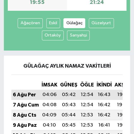
19:55
21:24
Ağaçören
Eskil
Gülağaç
Güzelyurt
Ortaköy
Sarıyahşi
GÜLAĞAÇ AYLIK NAMAZ VAKITLERI
İMSAK
GÜNEŞ
ÖĞLE
İKINDI
AKŞAM
6 Ağu Per
04:06
05:42
12:54
16:43
19:55
7 Ağu Cum
04:08
05:43
12:54
16:42
19:54
8 Ağu Cts
04:09
05:44
12:53
16:42
19:53
9 Ağu Paz
04:10
05:45
12:53
16:41
19:52