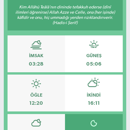
Kim Allâhü Teâlâ’nın dininde tefakkuh ederse (dînî
Sağlık
ilimleri öğrenirse) Allah Azze ve Celle, ona (her işinde)
kâfîdir ve onu, hiç ummadığı yerden rızıklandırıverir.
(Hadis-i Şerif)
Siyaset
Spor
Teknoloji
İMSAK
GÜNEŞ
03:28
05:06
Türkiye
ÖĞLE
İKINDI
12:20
16:11