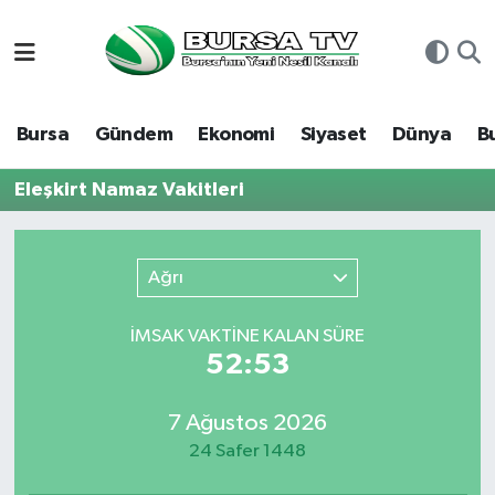
Asayiş
Nöbetçi Eczaneler
Bursa
Gündem
Ekonomi
Siyaset
Dünya
B
Bursa
Hava Durumu
Eleşkirt Namaz Vakitleri
Dünya
Namaz Vakitleri
Eğitim
Trafik Durumu
Ağrı
Ekonomi
Süper Lig Puan Durumu ve Fikstür
İMSAK VAKTİNE KALAN SÜRE
52:53
Genel
Tüm Manşetler
7 Ağustos 2026
Gündem
Son Dakika Haberleri
24 Safer 1448
Magazin
Haber Arşivi