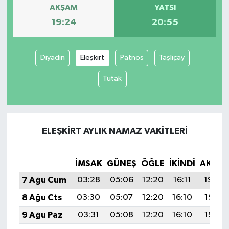
AKŞAM
YATSI
19:24
20:55
Diyadin
Eleşkirt
Patnos
Taşlıçay
Tutak
ELEŞKIRT AYLIK NAMAZ VAKITLERI
İMSAK
GÜNEŞ
ÖĞLE
İKINDI
AKŞA
7 Ağu Cum
03:28
05:06
12:20
16:11
19:24
8 Ağu Cts
03:30
05:07
12:20
16:10
19:23
9 Ağu Paz
03:31
05:08
12:20
16:10
19:22