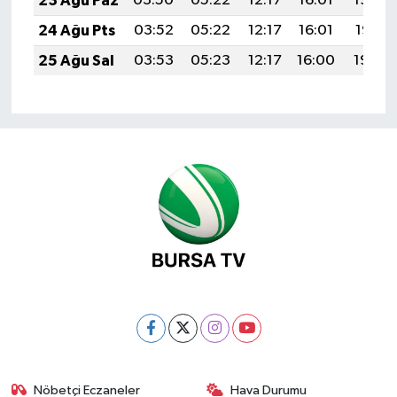
23 Ağu Paz
03:50
05:22
12:17
16:01
19:03
24 Ağu Pts
03:52
05:22
12:17
16:01
19:01
25 Ağu Sal
03:53
05:23
12:17
16:00
19:00
Nöbetçi Eczaneler
Hava Durumu