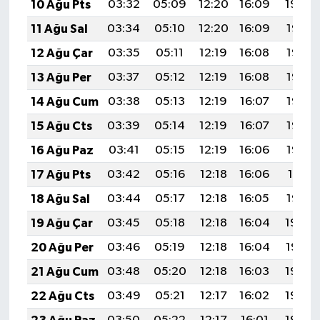
10 Ağu Pts
03:32
05:09
12:20
16:09
19:20
11 Ağu Sal
03:34
05:10
12:20
16:09
19:19
12 Ağu Çar
03:35
05:11
12:19
16:08
19:18
13 Ağu Per
03:37
05:12
12:19
16:08
19:16
14 Ağu Cum
03:38
05:13
12:19
16:07
19:15
15 Ağu Cts
03:39
05:14
12:19
16:07
19:14
16 Ağu Paz
03:41
05:15
12:19
16:06
19:12
17 Ağu Pts
03:42
05:16
12:18
16:06
19:11
18 Ağu Sal
03:44
05:17
12:18
16:05
19:10
19 Ağu Çar
03:45
05:18
12:18
16:04
19:08
20 Ağu Per
03:46
05:19
12:18
16:04
19:07
21 Ağu Cum
03:48
05:20
12:18
16:03
19:06
22 Ağu Cts
03:49
05:21
12:17
16:02
19:04