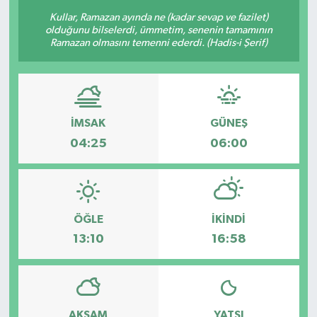
Kullar, Ramazan ayında ne (kadar sevap ve fazilet)
Sağlık
olduğunu bilselerdi, ümmetim, senenin tamamının
Ramazan olmasını temenni ederdi. (Hadis-i Şerif)
Siyaset
Spor
İMSAK
GÜNEŞ
Teknoloji
04:25
06:00
Türkiye
ÖĞLE
İKINDI
13:10
16:58
AKŞAM
YATSI