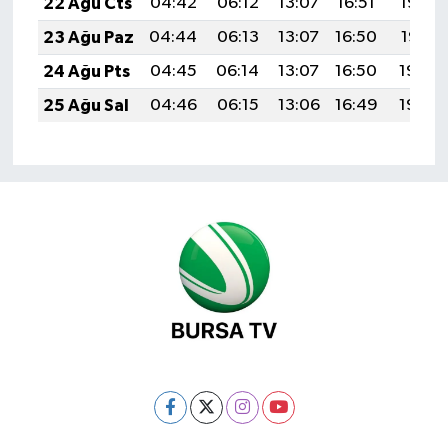
22 Ağu Cts
04:42
06:12
13:07
16:51
19:52
23 Ağu Paz
04:44
06:13
13:07
16:50
19:51
24 Ağu Pts
04:45
06:14
13:07
16:50
19:49
25 Ağu Sal
04:46
06:15
13:06
16:49
19:48