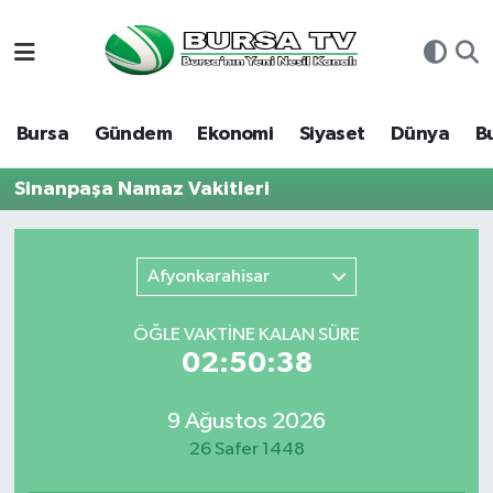
Asayiş
Nöbetçi Eczaneler
Bursa
Gündem
Ekonomi
Siyaset
Dünya
B
Bursa
Hava Durumu
Sinanpaşa Namaz Vakitleri
Dünya
Namaz Vakitleri
Eğitim
Trafik Durumu
Afyonkarahisar
Ekonomi
Süper Lig Puan Durumu ve Fikstür
ÖĞLE VAKTİNE KALAN SÜRE
02:50:38
Genel
Tüm Manşetler
9 Ağustos 2026
Gündem
Son Dakika Haberleri
26 Safer 1448
Magazin
Haber Arşivi