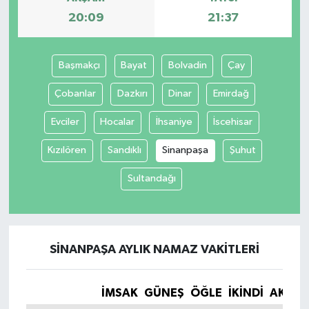
20:09
21:37
Başmakçı
Bayat
Bolvadin
Çay
Çobanlar
Dazkırı
Dinar
Emirdağ
Evciler
Hocalar
İhsaniye
İscehisar
Kızılören
Sandıklı
Sinanpaşa
Şuhut
Sultandağı
SINANPAŞA AYLIK NAMAZ VAKITLERI
İMSAK
GÜNEŞ
ÖĞLE
İKINDI
AKŞA