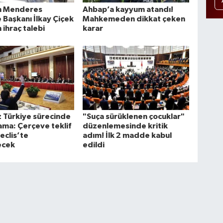
n Menderes
Ahbap’a kayyum atandı!
 Başkanı İlkay Çiçek
Mahkemeden dikkat çeken
n ihraç talebi
karar
 Türkiye sürecinde
"Suça sürüklenen çocuklar"
şama: Çerçeve teklif
düzenlemesinde kritik
eclis’te
adım! İlk 2 madde kabul
ecek
edildi