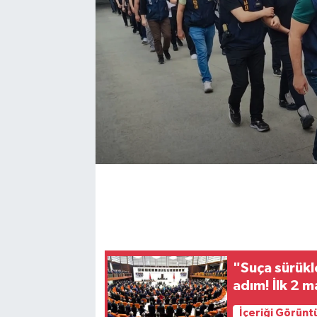
"Suça sürükl
adım! İlk 2 
İçeriği Görünt