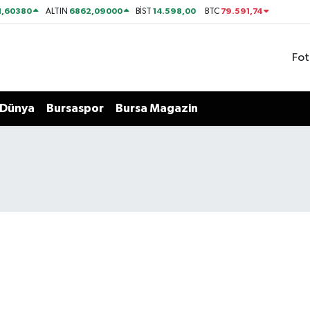
1,60380
6862,09000
14.598,00
79.591,74
ALTIN
BİST
BTC
Fot
Dünya
Bursaspor
Bursa Magazin