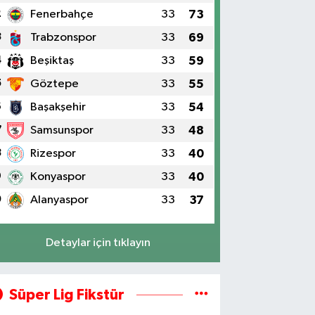
2
Fenerbahçe
33
73
3
Trabzonspor
33
69
4
Beşiktaş
33
59
5
Göztepe
33
55
6
Başakşehir
33
54
7
Samsunspor
33
48
8
Rizespor
33
40
9
Konyaspor
33
40
0
Alanyaspor
33
37
Detaylar için tıklayın
Süper Lig Fikstür