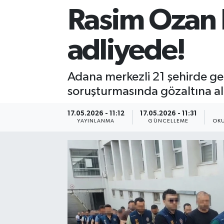
Rasim Ozan K
Sağlık
adliyede!
Siyaset
Spor
Adana merkezli 21 şehirde ger
soruşturmasında gözaltına alı
Teknoloji
17.05.2026 - 11:12
17.05.2026 - 11:31
Türkiye
YAYINLANMA
GÜNCELLEME
OKU