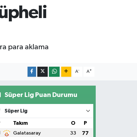
üpheli
kara para aklama
.
-
+
A
A
Süper Lig Puan Durumu
Süper Lig
#
Takım
O
P
1
Galatasaray
33
77