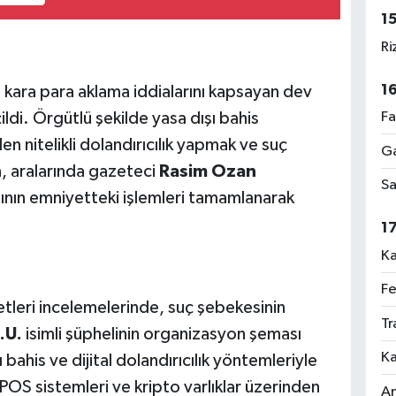
1
Ri
1
e kara para aklama iddialarını kapsayan dev
Fa
di. Örgütlü şekilde yasa dışı bahis
n nitelikli dolandırıcılık yapmak ve suç
Ga
n, aralarında gazeteci
Rasim Ozan
Sa
nlının emniyetteki işlemleri tamamlanarak
1
Ka
Fe
tleri incelemelerinde, suç şebekesinin
Tr
.U.
isimli şüphelinin organizasyon şeması
Ka
ı bahis ve dijital dolandırıcılık yöntemleriyle
l POS sistemleri ve kripto varlıklar üzerinden
An