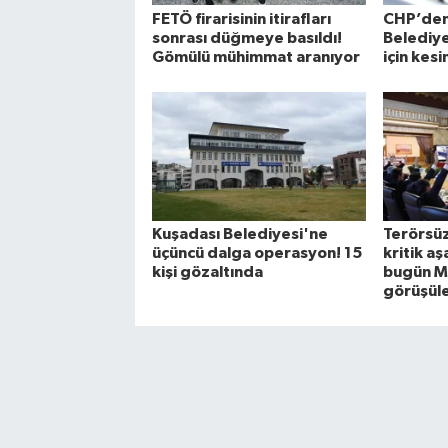
FETÖ firarisinin itirafları
CHP’de
sonrası düğmeye basıldı!
Belediye
Gömülü mühimmat aranıyor
için kesi
Kuşadası Belediyesi'ne
Terörsüz
üçüncü dalga operasyon! 15
kritik a
kişi gözaltında
bugün M
görüşül