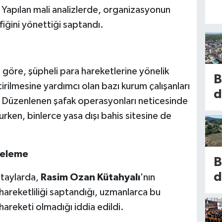
. Yapılan mali analizlerde, organizasyonun
iğini yönettiği saptandı.
göre, şüpheli para hareketlerine yönelik
B
tirilmesine yardımcı olan bazı kurum çalışanları
d
di. Düzenlenen şafak operasyonları neticesinde
m
rken, binlerce yasa dışı bahis sitesine de
l
b
k
celeme
B
K
d
etaylarda,
Rasim Ozan Kütahyalı
'nın
h
u
areketliliği saptandığı, uzmanlarca bu
b
hareketi olmadığı iddia edildi.
n
1