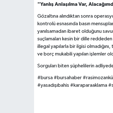
"Yanlış Anlaşılma Var, Alacağımd
Gözaltına alındıktan sonra operasyo
kontrolü esnasında basın mensuplar
yanılsamadan ibaret olduğunu savu
suçlamaları kesin bir dille reddeden
illegal yapılarla bir ilgisi olmadığı
ve borç mukabili yapılan işlemler ol
Sorguları biten şüphelilerin adliyed
#bursa #bursahaber #rasimozankü
#yasadışıbahis #karaparaaklama #