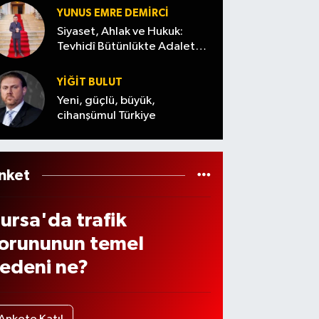
enzi
dildi
Ağust
YUNUS EMRE DEMIRCI
de
os
Siyaset, Ahlak ve Hukuk:
ndiri
Tevhidî Bütünlükte Adalet
Cuma)
Denemesi
 var
YİĞİT BULUT
ı? (7
Yeni, güçlü, büyük,
ğust
cihanşümul Türkiye
s
026
nket
ursa'da trafik
orununun temel
edeni ne?