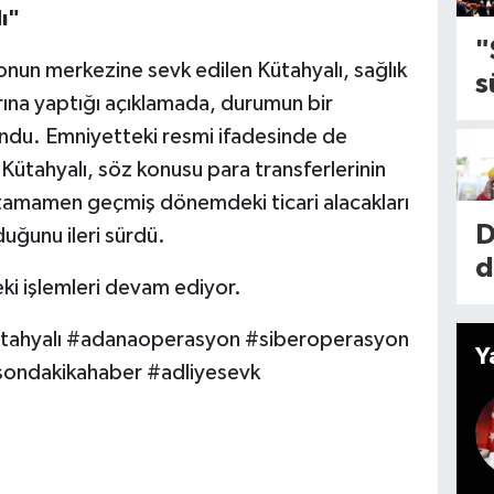
d
ı"
k
y
"
a
nun merkezine sevk edilen Kütahyalı, sağlık
s
İ
ına yaptığı açıklamada, durumun bir
e
l
ndu. Emniyetteki resmi ifadesinde de
ç
m
 Kütahyalı, söz konusu para transferlerinin
l
l
nı, tamamen geçmiş dönemdeki ticari alacakları
d
1
D
duğunu ileri sürdü.
l
k
d
i
eki işlemleri devam ediyor.
e
r
k
k
a
tahyalı #adanaoperasyon #siberoperasyon
a
Y
y
d
sondakikahaber #adliyesevk
İ
n
t
M
e
i
k