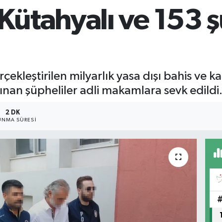
ütahyalı ve 153 ş
çekleştirilen milyarlık yasa dışı bahis ve 
nan şüpheliler adli makamlara sevk edildi
2 DK
NMA SÜRESI