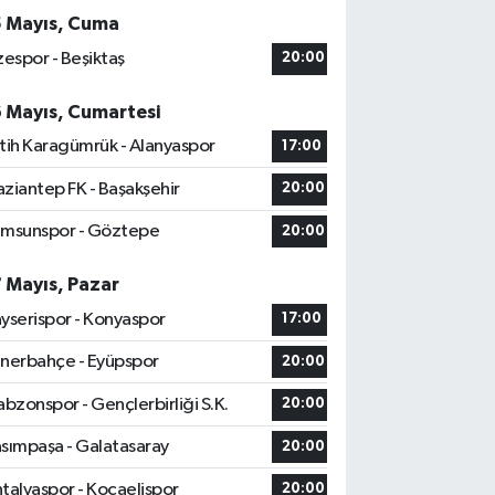
5 Mayıs, Cuma
zespor - Beşiktaş
20:00
6 Mayıs, Cumartesi
tih Karagümrük - Alanyaspor
17:00
ziantep FK - Başakşehir
20:00
msunspor - Göztepe
20:00
7 Mayıs, Pazar
yserispor - Konyaspor
17:00
nerbahçe - Eyüpspor
20:00
abzonspor - Gençlerbirliği S.K.
20:00
sımpaşa - Galatasaray
20:00
talyaspor - Kocaelispor
20:00