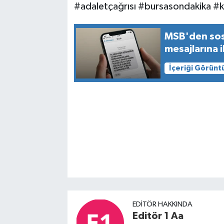
#adaletçağrısı #bursasondakika #k
MSB'den sosy
mesajlarına i
İçeriği Görünt
EDITÖR HAKKINDA
Editör 1 Aa