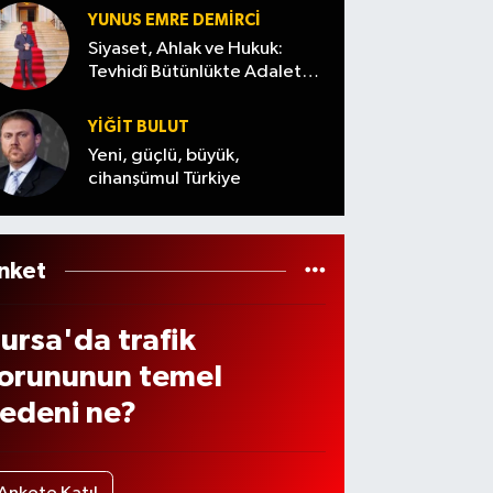
aki
a çıktı
Ağust
YUNUS EMRE DEMIRCI
ocuk
os
Siyaset, Ahlak ve Hukuk:
ürüc
Tevhidî Bütünlükte Adalet
Cuma
Denemesi
rtesi)
YİĞİT BULUT
arala
Yeni, güçlü, büyük,
dı
cihanşümul Türkiye
nket
ursa'da trafik
orununun temel
edeni ne?