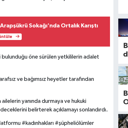
 Arapşükrü Sokağı'nda Ortalık Karıştı
rüntüle
B
d
bulunduğu öne sürülen yetkililerin adalet
g
z
arafsız ve bağımsız heyetler tarafından
ş
b
B
o
üm ailelerin yanında durmaya ve hukuki
O
P
deceklerini belirterek açıklamayı sonlandırdı.
g
e
M
atformu #kadınhakları #şüpheliölümler
k