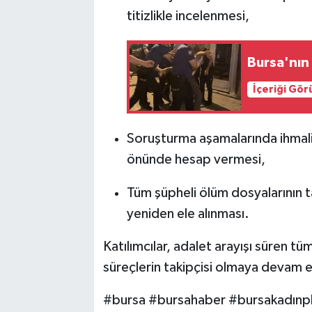
titizlikle incelenmesi,
Bursa'nın
İçeriği Gö
Soruşturma aşamalarında ihmali 
önünde hesap vermesi,
Tüm şüpheli ölüm dosyalarının t
yeniden ele alınması.
Katılımcılar, adalet arayışı süren t
süreçlerin takipçisi olmaya devam e
#bursa #bursahaber #bursakadınpl