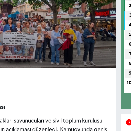
1
sı
kları savunucuları ve sivil toplum kuruluşu
basın açıklaması düzenledi. Kamuoyunda geniş