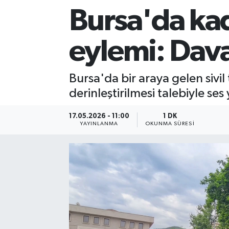
Bursa'da ka
Sağlık
eylemi: Daval
Siyaset
Spor
Bursa'da bir araya gelen sivi
derinleştirilmesi talebiyle ses 
Teknoloji
17.05.2026 - 11:00
1 DK
Türkiye
YAYINLANMA
OKUNMA SÜRESI