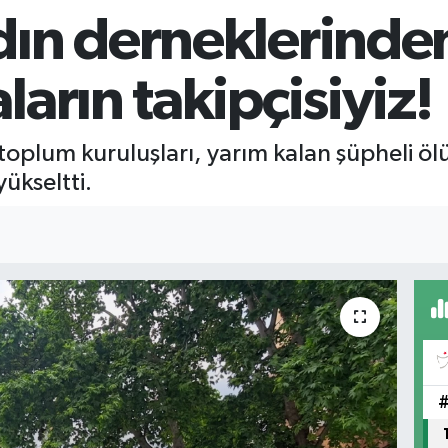
dın derneklerinde
arın takipçisiyiz!
l toplum kuruluşları, yarım kalan şüpheli ö
yükseltti.