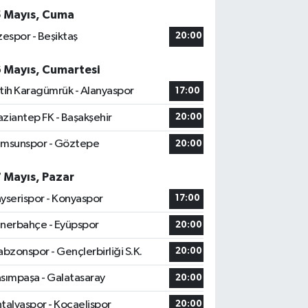
5 Mayıs, Cuma
zespor - Beşiktaş
20:00
6 Mayıs, Cumartesi
tih Karagümrük - Alanyaspor
17:00
ziantep FK - Başakşehir
20:00
msunspor - Göztepe
20:00
7 Mayıs, Pazar
yserispor - Konyaspor
17:00
nerbahçe - Eyüpspor
20:00
abzonspor - Gençlerbirliği S.K.
20:00
sımpaşa - Galatasaray
20:00
talyaspor - Kocaelispor
20:00