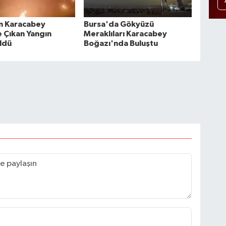
ın Karacabey
Bursa'da Gökyüzü
e Çıkan Yangın
Meraklıları Karacabey
ldü
Boğazı'nda Buluştu