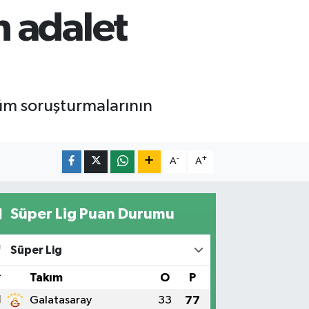
n adalet
lüm soruşturmalarının
-
+
A
A
Süper Lig Puan Durumu
Süper Lig
#
Takım
O
P
1
Galatasaray
33
77