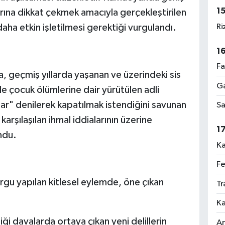
1
rına dikkat çekmek amacıyla gerçekleştirilen
Ri
ha etkin işletilmesi gerektiği vurgulandı.
1
Fa
, geçmiş yıllarda yaşanan ve üzerindeki sis
Ga
e çocuk ölümlerine dair yürütülen adli
ihar" denilerek kapatılmak istendiğini savunan
Sa
arşılaşılan ihmal iddialarının üzerine
1
undu.
Ka
Fe
urgu yapılan kitlesel eylemde, öne çıkan
Tr
Ka
i davalarda ortaya çıkan yeni delillerin
An