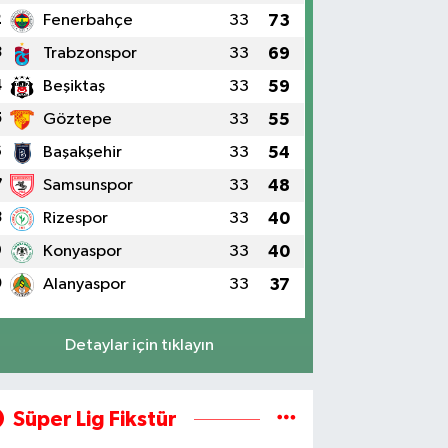
2
Fenerbahçe
33
73
3
Trabzonspor
33
69
4
Beşiktaş
33
59
5
Göztepe
33
55
6
Başakşehir
33
54
7
Samsunspor
33
48
8
Rizespor
33
40
9
Konyaspor
33
40
0
Alanyaspor
33
37
Detaylar için tıklayın
Süper Lig Fikstür