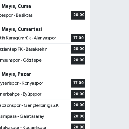
5 Mayıs, Cuma
zespor - Beşiktaş
20:00
6 Mayıs, Cumartesi
tih Karagümrük - Alanyaspor
17:00
ziantep FK - Başakşehir
20:00
msunspor - Göztepe
20:00
7 Mayıs, Pazar
yserispor - Konyaspor
17:00
nerbahçe - Eyüpspor
20:00
abzonspor - Gençlerbirliği S.K.
20:00
sımpaşa - Galatasaray
20:00
talyaspor - Kocaelispor
20:00