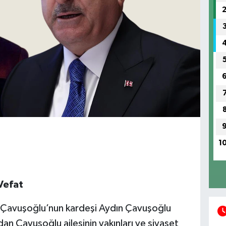
1
Vefat
üt Çavuşoğlu’nun kardeşi Aydın Çavuşoğlu
dan Çavuşoğlu ailesinin yakınları ve siyaset