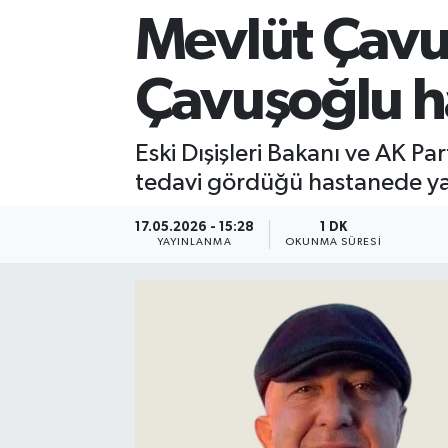
Mevlüt Çavu
Sağlık
Çavuşoğlu ha
Siyaset
Spor
Eski Dışişleri Bakanı ve AK P
tedavi gördüğü hastanede ya
Teknoloji
17.05.2026 - 15:28
1 DK
Türkiye
YAYINLANMA
OKUNMA SÜRESI