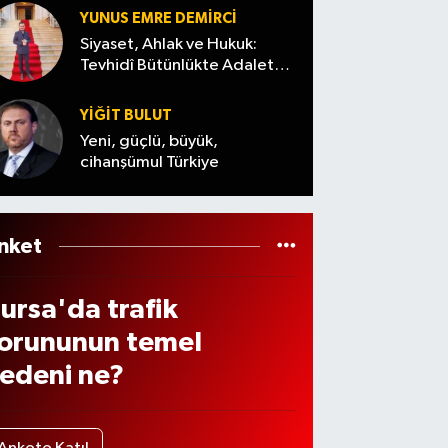
iyor
s’ta
andıla
YUNUS EMRE DEMIRCI
lektr
r
Siyaset, Ahlak ve Hukuk:
kler
Tevhidî Bütünlükte Adalet
Denemesi
e
YİĞİT BULUT
ama
Yeni, güçlü, büyük,
cihanşümul Türkiye
elec
k?
nket
ursa'da trafik
orununun temel
edeni ne?