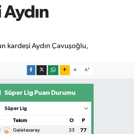
 Aydın
nun kardeşi Aydın Çavuşoğlu,
-
+
A
A
Süper Lig Puan Durumu
Süper Lig
#
Takım
O
P
1
Galatasaray
33
77