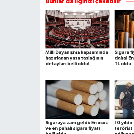
Bunlar da ilginizi çekebilir
Milli Dayanışma kapsamında
Sigara f
hazırlanan yasa taslağının
daha! En
detayları belli oldu!
TL oldu
Sigaraya zam geldi: En ucuz
10 yıldı
ve en pahalı sigara fiyatı
terörist
belli oldu
adliyeye