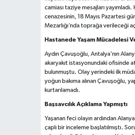
camiası taziye mesajları yayımladı
cenazesinin, 18 Mayıs Pazartesi gü
Mezarlığı’nda toprağa verileceği aç
Hastanede Yaşam Mücadelesi V
Aydın Çavuşoğlu, Antalya'nın Alanya
akaryakıt istasyonundaki ofisinde ate
bulunmuştu. Olay yerindeki ilk müda
yoğun bakıma alınan Çavuşoğlu, ya
kurtarılamadı.
Başsavcılık Açıklama Yapmıştı
Yaşanan feci olayın ardından Alanya
çaplı bir inceleme başlatılmıştı. S