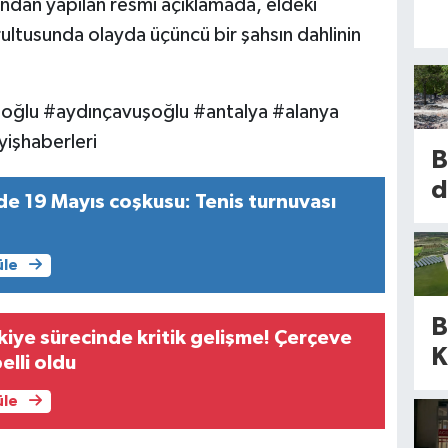
fından yapılan resmi açıklamada, eldeki
ultusunda olayda üçüncü bir şahsın dahlinin
oğlu #aydınçavuşoğlu #antalya #alanya
işhaberleri
B
d
e 19 Mayıs coşkusu: Tenis turnuvası
b
üle
m
k
B
k
kiye sürecinde kritik gelişme! Çerçeve
K
elli oldu
b
a
d
üle
d
ü
m