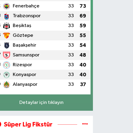
2
Fenerbahçe
33
73
3
Trabzonspor
33
69
4
Beşiktaş
33
59
5
Göztepe
33
55
6
Başakşehir
33
54
7
Samsunspor
33
48
8
Rizespor
33
40
9
Konyaspor
33
40
0
Alanyaspor
33
37
Detaylar için tıklayın
Süper Lig Fikstür