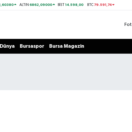
1,60380
6862,09000
14.598,00
79.591,74
ALTIN
BİST
BTC
Fot
Dünya
Bursaspor
Bursa Magazin