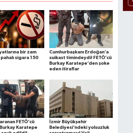
iyatlarına bir zam
Cumhurbaşkanı Erdoğan’a
 pahalı sigara 150
suikast timindeydi! FETÖ’cü
Burkay Karatepe’den şoke
eden itiraflar
r aranan FETÖ’cü
İzmir Büyükşehir
 Burkay Karatepe
Belediyesi’ndeki yolsuzluk
 sevk edildi!
soruşturması! Veli