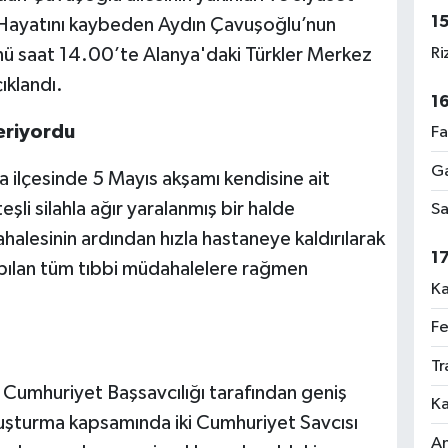
1
. Hayatını kaybeden Aydın Çavuşoğlu’nun
Ri
nü saat 14.00’te Alanya'daki Türkler Merkez
ıklandı.
1
eriyordu
Fa
Ga
 ilçesinde 5 Mayıs akşamı kendisine ait
şli silahla ağır yaralanmış bir halde
Sa
halesinin ardından hızla hastaneye kaldırılarak
1
pılan tüm tıbbi müdahalelere rağmen
Ka
Fe
Tr
 Cumhuriyet Başsavcılığı tarafından geniş
Ka
oruşturma kapsamında iki Cumhuriyet Savcısı
An