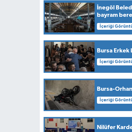
İnegöl Bele
bayram bere
İçeriği Görünt
Bursa Erkek 
İçeriği Görünt
Bursa-Orhanel
İçeriği Görünt
Nilüfer Kard