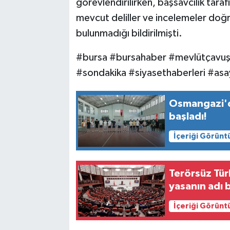
görevlendirilirken, başsavcılık tara
mevcut deliller ve incelemeler doğr
bulunmadığı bildirilmişti.
#bursa #bursahaber #mevlütçavuş
#sondakika #siyasethaberleri #asay
Osmangazi'd
başladı!
İçeriği Görünt
Terörsüz Tür
yasanın adı b
İçeriği Görünt