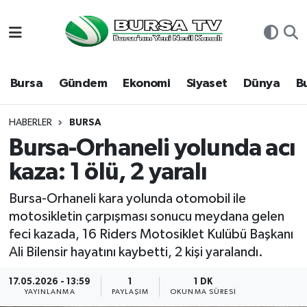
Asayiş
Nöbetçi Eczaneler
Bursa
Gündem
Ekonomi
Siyaset
Dünya
B
Bursa
Hava Durumu
Dünya
Namaz Vakitleri
HABERLER
BURSA
Bursa-Orhaneli yolunda acı
Eğitim
Trafik Durumu
kaza: 1 ölü, 2 yaralı
Ekonomi
Süper Lig Puan Durumu ve Fikstür
Bursa-Orhaneli kara yolunda otomobil ile
motosikletin çarpışması sonucu meydana gelen
Genel
Tüm Manşetler
feci kazada, 16 Riders Motosiklet Kulübü Başkanı
Ali Bilensir hayatını kaybetti, 2 kişi yaralandı.
Gündem
Son Dakika Haberleri
17.05.2026 - 13:59
1
1 DK
YAYINLANMA
PAYLAŞIM
OKUNMA SÜRESI
Magazin
Haber Arşivi