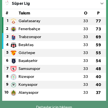
Süper Lig
#
Takım
O
P
1
Galatasaray
33
77
2
Fenerbahçe
33
73
3
Trabzonspor
33
69
4
Beşiktaş
33
59
5
Göztepe
33
55
6
Başakşehir
33
54
7
Samsunspor
33
48
8
Rizespor
33
40
9
Konyaspor
33
40
10
Alanyaspor
33
37
Detaylar için tıklayın