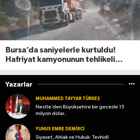
Bursa’da saniyelerle kurtuldu!
Hafriyat kamyonunun tehlikeli
manevrası şoke etti
Yazarlar
MUHAMMED TAYYAR TÜRKEŞ
Nestle’den Büyükşehire bir gecede 15
milyon dolar..
YUNUS EMRE DEMIRCI
Siyaset, Ahlak ve Hukuk: Tevhidî