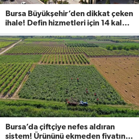
Bursa Büyükşehir’den dikkat çeken
ihale! Defin hizmetleri için 14 kalem
ürün alınacak
Bursa’da çiftçiye nefes aldıran
sistem! Ürününü ekmeden fiyatını