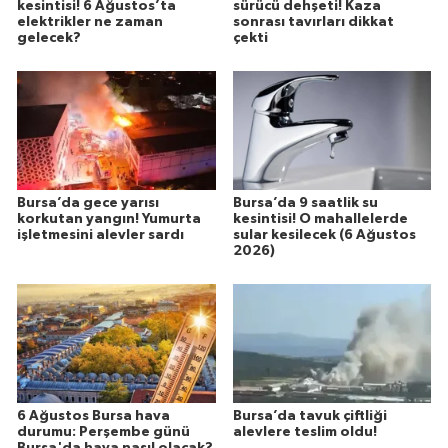
kesintisi! 6 Ağustos’ta
sürücü dehşeti! Kaza
elektrikler ne zaman
sonrası tavırları dikkat
gelecek?
çekti
Bursa’da gece yarısı
Bursa’da 9 saatlik su
korkutan yangın! Yumurta
kesintisi! O mahallelerde
işletmesini alevler sardı
sular kesilecek (6 Ağustos
2026)
6 Ağustos Bursa hava
Bursa’da tavuk çiftliği
durumu: Perşembe günü
alevlere teslim oldu!
Bursa'da hava nasıl olacak?