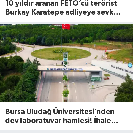
10 yıldır aranan FETÖ’cü terörist
Burkay Karatepe adliyeye sevk
edildi!
Bursa Uludağ Üniversitesi’nden
dev laboratuvar hamlesi! İhale
tarihi açıklandı