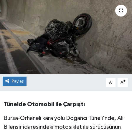
Sağlık
Siyaset
Spor
Teknoloji
Türkiye
Paylaş
-
+
A
A
Tünelde Otomobil ile Çarpıştı
Bursa-Orhaneli kara yolu Doğancı Tüneli'nde, Ali
Bilensir idaresindeki motosiklet ile sürücüsünün