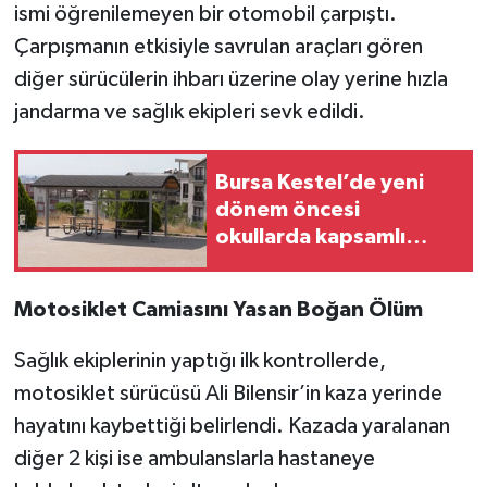
ismi öğrenilemeyen bir otomobil çarpıştı.
Çarpışmanın etkisiyle savrulan araçları gören
diğer sürücülerin ihbarı üzerine olay yerine hızla
jandarma ve sağlık ekipleri sevk edildi.
Bursa Kestel’de yeni
dönem öncesi
okullarda kapsamlı
tadilat
Motosiklet Camiasını Yasan Boğan Ölüm
Sağlık ekiplerinin yaptığı ilk kontrollerde,
motosiklet sürücüsü Ali Bilensir’in kaza yerinde
hayatını kaybettiği belirlendi. Kazada yaralanan
diğer 2 kişi ise ambulanslarla hastaneye