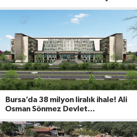
öğreniyor
Bursa’da 38 milyon liralık ihale! Ali
Osman Sönmez Devlet
Hastanesi’nde 913 metrekarelik
alan kiraya verilecek