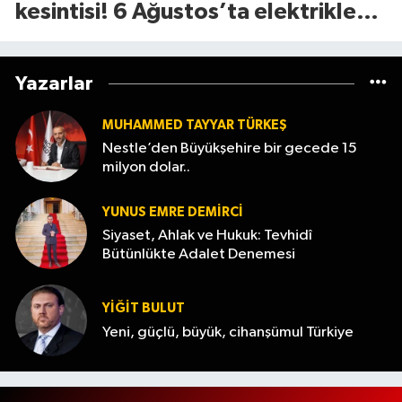
kesintisi! 6 Ağustos’ta elektrikler
ne zaman gelecek?
Yazarlar
MUHAMMED TAYYAR TÜRKEŞ
Nestle’den Büyükşehire bir gecede 15
milyon dolar..
YUNUS EMRE DEMIRCI
Siyaset, Ahlak ve Hukuk: Tevhidî
Bütünlükte Adalet Denemesi
YİĞİT BULUT
Yeni, güçlü, büyük, cihanşümul Türkiye