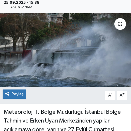
25.09.2025 - 15:38
YAYINLANMA
Sağlık
Siyaset
Spor
Teknoloji
Türkiye
Paylaş
-
+
A
A
Meteoroloji 1. Bölge Müdürlüğü İstanbul Bölge
Tahmin ve Erken Uyarı Merkezinden yapılan
açıklamaya göre, yarın ve 27 Eylül Cumartesi