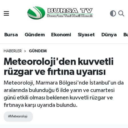
Asayiş
Nöbetçi Eczaneler
Bursa
Gündem
Ekonomi
Siyaset
Dünya
B
Bursa
Hava Durumu
Dünya
Namaz Vakitleri
HABERLER
GÜNDEM
Meteoroloji'den kuvvetli
Eğitim
Trafik Durumu
rüzgar ve fırtına uyarısı
Ekonomi
Süper Lig Puan Durumu ve Fikstür
Meteoroloji, Marmara Bölgesi'nde İstanbul'un da
aralarında bulunduğu 6 ilde yarın ve cumartesi
Genel
Tüm Manşetler
günü etkili olması beklenen kuvvetli rüzgar ve
fırtınaya karşı uyarıda bulundu.
Gündem
Son Dakika Haberleri
#Meteoroloji
Magazin
Haber Arşivi