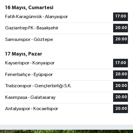
16 Mayıs, Cumartesi
Fatih Karagümrük - Alanyaspor
17:00
Gaziantep FK - Başakşehir
20:00
Samsunspor - Göztepe
20:00
17 Mayıs, Pazar
Kayserispor - Konyaspor
17:00
Fenerbahçe - Eyüpspor
20:00
Trabzonspor - Gençlerbirliği S.K.
20:00
Kasımpaşa - Galatasaray
20:00
Antalyaspor - Kocaelispor
20:00