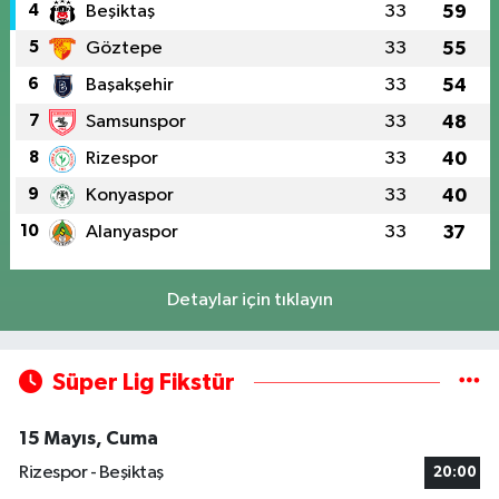
4
Beşiktaş
33
59
5
Göztepe
33
55
6
Başakşehir
33
54
7
Samsunspor
33
48
8
Rizespor
33
40
9
Konyaspor
33
40
10
Alanyaspor
33
37
Detaylar için tıklayın
Süper Lig Fikstür
15 Mayıs, Cuma
Rizespor - Beşiktaş
20:00