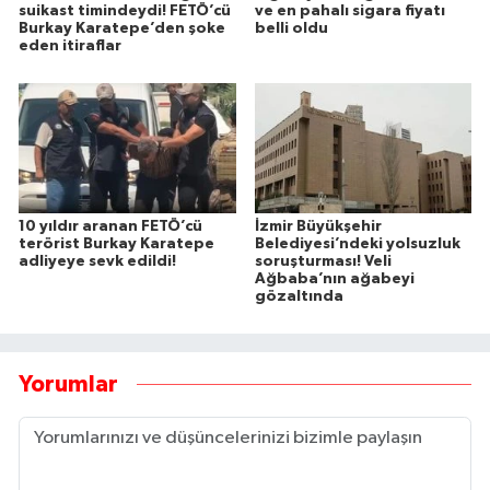
suikast timindeydi! FETÖ’cü
ve en pahalı sigara fiyatı
Burkay Karatepe’den şoke
belli oldu
eden itiraflar
10 yıldır aranan FETÖ’cü
İzmir Büyükşehir
terörist Burkay Karatepe
Belediyesi’ndeki yolsuzluk
adliyeye sevk edildi!
soruşturması! Veli
Ağbaba’nın ağabeyi
gözaltında
Yorumlar