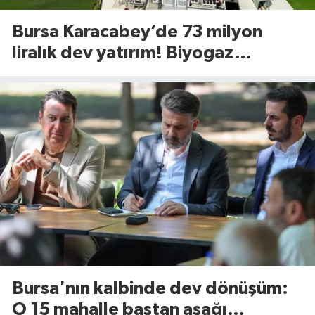
Bursa Karacabey’de 73 milyon
liralık dev yatırım! Biyogaz
tesisinde kapasite 545 tona
yükseliyor
Bursa'nın kalbinde dev dönüşüm:
O 15 mahalle baştan aşağı