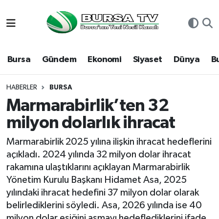
Asayiş
Nöbetçi Eczaneler
Bursa
Gündem
Ekonomi
Siyaset
Dünya
B
Bursa
Hava Durumu
Dünya
Namaz Vakitleri
HABERLER
BURSA
Marmarabirlik’ten 32
Eğitim
Trafik Durumu
milyon dolarlık ihracat
Ekonomi
Süper Lig Puan Durumu ve Fikstür
Marmarabirlik 2025 yılına ilişkin ihracat hedeflerini
açıkladı. 2024 yılında 32 milyon dolar ihracat
Genel
Tüm Manşetler
rakamına ulaştıklarını açıklayan Marmarabirlik
Yönetim Kurulu Başkanı Hidamet Asa, 2025
Gündem
Son Dakika Haberleri
yılındaki ihracat hedefini 37 milyon dolar olarak
belirlediklerini söyledi. Asa, 2026 yılında ise 40
Magazin
Haber Arşivi
milyon dolar eşiğini aşmayı hedeflediklerini ifade