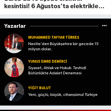
kesintisi! 6 Ağustos’ta elektrikler
ne zaman gelecek?
Yazarlar
MUHAMMED TAYYAR TÜRKEŞ
Nestle’den Büyükşehire bir gecede 15
milyon dolar..
YUNUS EMRE DEMIRCI
Siyaset, Ahlak ve Hukuk: Tevhidî
Bütünlükte Adalet Denemesi
YİĞİT BULUT
Yeni, güçlü, büyük, cihanşümul Türkiye