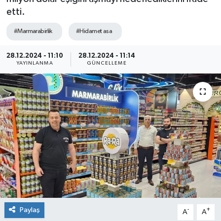
etti.
Sağlık
#Marmarabirlik
#Hidamet asa
Siyaset
28.12.2024 - 11:10
28.12.2024 - 11:14
YAYINLANMA
GÜNCELLEME
Spor
Teknoloji
Türkiye
Paylaş
-
+
A
A