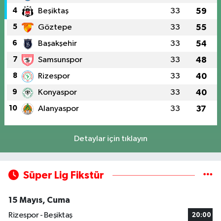
4
Beşiktaş
33
59
5
Göztepe
33
55
6
Başakşehir
33
54
7
Samsunspor
33
48
8
Rizespor
33
40
9
Konyaspor
33
40
10
Alanyaspor
33
37
Detaylar için tıklayın
Süper Lig Fikstür
15 Mayıs, Cuma
Rizespor - Beşiktaş
20:00