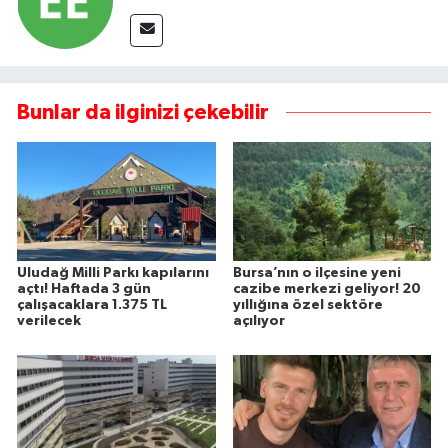
Bunlar da ilginizi çekebilir
Uludağ Milli Parkı kapılarını
Bursa’nın o ilçesine yeni
açtı! Haftada 3 gün
cazibe merkezi geliyor! 20
çalışacaklara 1.375 TL
yıllığına özel sektöre
verilecek
açılıyor