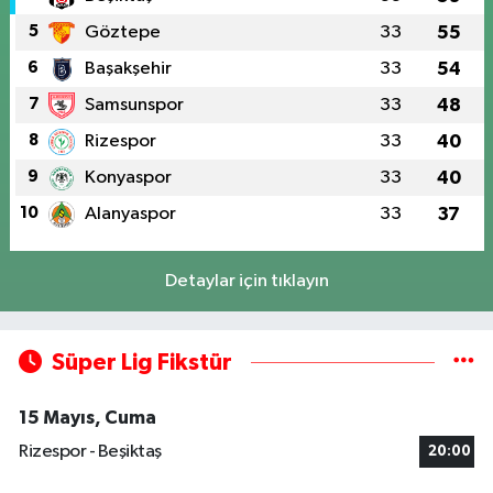
5
Göztepe
33
55
6
Başakşehir
33
54
7
Samsunspor
33
48
8
Rizespor
33
40
9
Konyaspor
33
40
10
Alanyaspor
33
37
Detaylar için tıklayın
Süper Lig Fikstür
15 Mayıs, Cuma
Rizespor - Beşiktaş
20:00