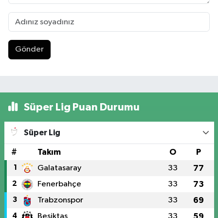
Gönder
Süper Lig Puan Durumu
Süper Lig
#
Takım
O
P
1
Galatasaray
33
77
2
Fenerbahçe
33
73
3
Trabzonspor
33
69
4
Beşiktaş
33
59