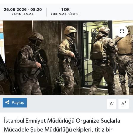
26.06.2026 - 08:20
1 DK
Sağlık
YAYINLANMA
OKUNMA SÜRESI
Siyaset
Spor
Teknoloji
Türkiye
Paylaş
-
+
A
A
İstanbul Emniyet Müdürlüğü Organize Suçlarla
Mücadele Şube Müdürlüğü ekipleri, titiz bir