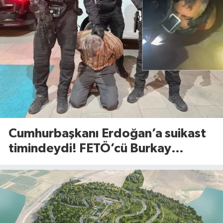
Cumhurbaşkanı Erdoğan’a suikast
timindeydi! FETÖ’cü Burkay
Karatepe’den şoke eden itiraflar