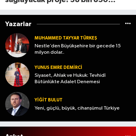
dekarlık alan için geri sayım başladı
Yazarlar
MUHAMMED TAYYAR TÜRKEŞ
Nestle’den Büyükşehire bir gecede 15
milyon dolar..
YUNUS EMRE DEMIRCI
Siyaset, Ahlak ve Hukuk: Tevhidî
Bütünlükte Adalet Denemesi
YİĞİT BULUT
Yeni, güçlü, büyük, cihanşümul Türkiye