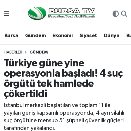
Asayiş
Nöbetçi Eczaneler
Bursa
Gündem
Ekonomi
Siyaset
Dünya
B
Bursa
Hava Durumu
Dünya
Namaz Vakitleri
HABERLER
GÜNDEM
Türkiye güne yine
Eğitim
Trafik Durumu
operasyonla başladı! 4 suç
örgütü tek hamlede
Ekonomi
Süper Lig Puan Durumu ve Fikstür
çökertildi
Genel
Tüm Manşetler
İstanbul merkezli başlatılan ve toplam 11 ile
Gündem
Son Dakika Haberleri
yayılan geniş kapsamlı operasyonda, 4 ayrı silahlı
suç örgütüne mensup 51 şüpheli güvenlik güçleri
Magazin
Haber Arşivi
tarafından yakalandı.