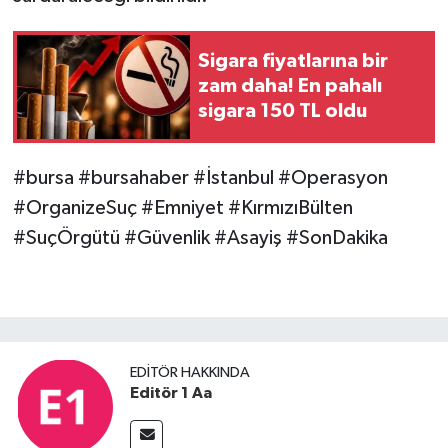
Sigara fiyatlarına bir
zam daha! En pahalı
sigara 150 TL oldu
#bursa #bursahaber #İstanbul #Operasyon
#OrganizeSuç #Emniyet #KırmızıBülten
#SuçÖrgütü #Güvenlik #Asayiş #SonDakika
EDITÖR HAKKINDA
Editör 1 Aa