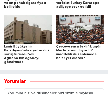
ve en pahalı sigara fiyatı
terörist Burkay Karatepe
belli oldu
adliyeye sevk edildi!
İzmir Büyükşehir
Çerçeve yasa teklifi bugün
Belediyesi’ndeki yolsuzluk
Meclis’e sunuluyor! 12
soruşturması! Veli
maddelik düzenlemede
Ağbaba’nın ağabeyi
neler yer alacak?
gözaltında
Yorumlar