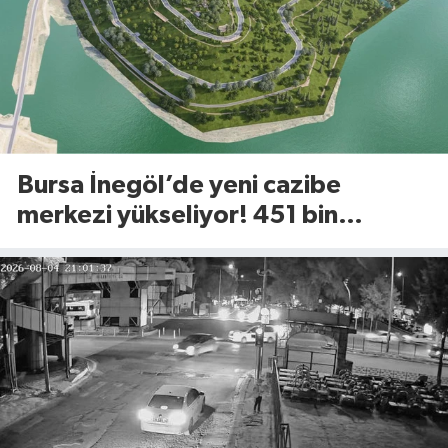
Bursa İnegöl’de yeni cazibe
merkezi yükseliyor! 451 bin
metrekarelik Millet Bahçesi için
geri sayım başladı