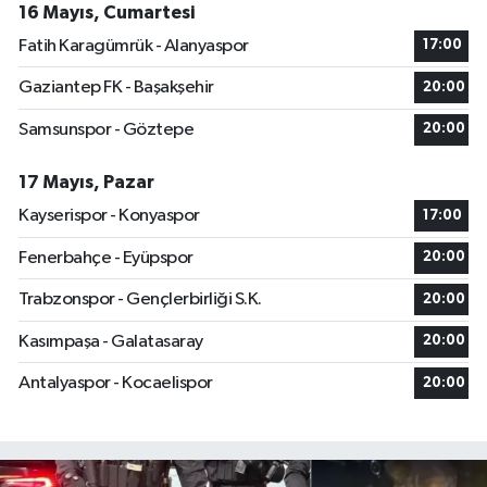
16 Mayıs, Cumartesi
Fatih Karagümrük - Alanyaspor
17:00
Gaziantep FK - Başakşehir
20:00
Samsunspor - Göztepe
20:00
17 Mayıs, Pazar
Kayserispor - Konyaspor
17:00
Fenerbahçe - Eyüpspor
20:00
Trabzonspor - Gençlerbirliği S.K.
20:00
Kasımpaşa - Galatasaray
20:00
Antalyaspor - Kocaelispor
20:00