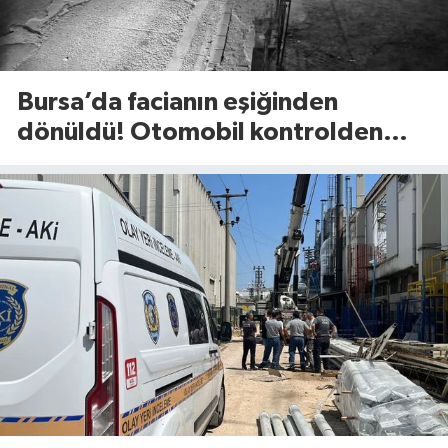
Bursa’da facianın eşiğinden
dönüldü! Otomobil kontrolden
çıkıp refüje böyle savruldu