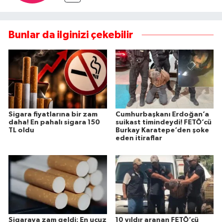
Bunlar da ilginizi çekebilir
Sigara fiyatlarına bir zam
Cumhurbaşkanı Erdoğan’a
daha! En pahalı sigara 150
suikast timindeydi! FETÖ’cü
TL oldu
Burkay Karatepe’den şoke
eden itiraflar
Sigaraya zam geldi: En ucuz
10 yıldır aranan FETÖ’cü