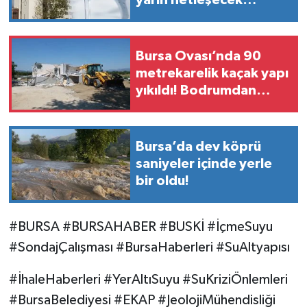
yarın netleşecek
detaylar!
Bursa Ovası’nda 90
metrekarelik kaçak yapı
yıkıldı! Bodrumdan
minik dostlar çıktı
Bursa’da dev köprü
saniyeler içinde yerle
bir oldu!
#BURSA #BURSAHABER #BUSKİ #İçmeSuyu
#SondajÇalışması #BursaHaberleri #SuAltyapısı
#İhaleHaberleri #YerAltıSuyu #SuKriziÖnlemleri
#BursaBelediyesi #EKAP #JeolojiMühendisliği