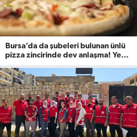
Bursa’da da şubeleri bulunan ünlü
pizza zincirinde dev anlaşma! Yeni
dönem başlıyor