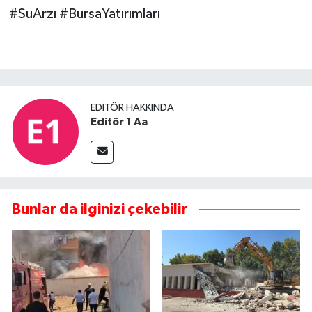
#SuArzı #BursaYatırımları
EDITÖR HAKKINDA
Editör 1 Aa
Bunlar da ilginizi çekebilir