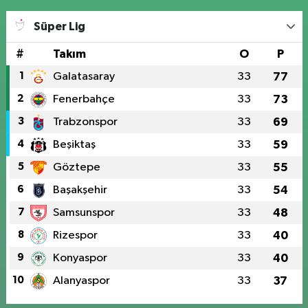
Süper Lig
#
Takım
O
P
1
Galatasaray
33
77
2
Fenerbahçe
33
73
3
Trabzonspor
33
69
4
Beşiktaş
33
59
5
Göztepe
33
55
6
Başakşehir
33
54
7
Samsunspor
33
48
8
Rizespor
33
40
9
Konyaspor
33
40
10
Alanyaspor
33
37