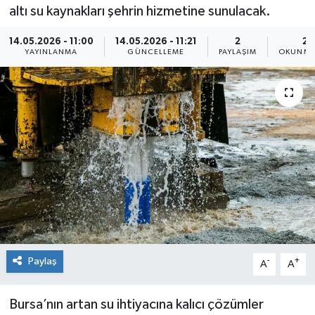
altı su kaynakları şehrin hizmetine sunulacak.
Sağlık
14.05.2026 - 11:00
14.05.2026 - 11:21
2
2 
YAYINLANMA
GÜNCELLEME
PAYLAŞIM
OKUNMA
Siyaset
Spor
Teknoloji
Türkiye
Paylaş
-
+
A
A
Bursa’nın artan su ihtiyacına kalıcı çözümler