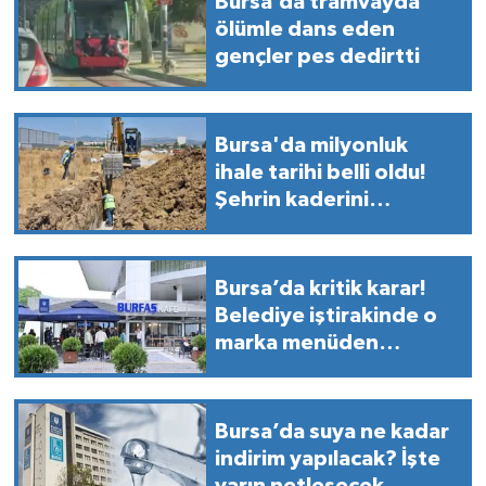
Bursa’da tramvayda
ölümle dans eden
gençler pes dedirtti
Bursa'da milyonluk
ihale tarihi belli oldu!
Şehrin kaderini
değiştirecek yatırım
başlıyor
Bursa’da kritik karar!
Belediye iştirakinde o
marka menüden
çıkarıldı
Bursa’da suya ne kadar
indirim yapılacak? İşte