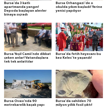
Bursa’da 3 katlı
Bursa Orhangazi'de o
apartmanda yangın!
okulda yıkım başladı! Yerine
Depoda başlayan alevler
yenisi yapılıyor
binaya sıçradı
Bursa Yeşil Camii’nde dikkat
Bursa’da fetih heyecanı bu
çeken anlar! Vatandaşlara
kez Keles’te yaşandı!
tek tek anlattılar
Bursa Ovası’nda 90
Bursa’da sahilden 70
metrekarelik kaçak yapı
milyon yıllık fosil çıktı!