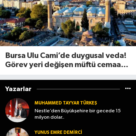
Bursa Ulu Cami’de duygusal veda!
Görev yeri değişen müftü cemaate
böyle seslendi
Yazarlar
MUHAMMED TAYYAR TÜRKEŞ
Nestle’den Büyükşehire bir gecede 15
milyon dolar..
YUNUS EMRE DEMIRCI