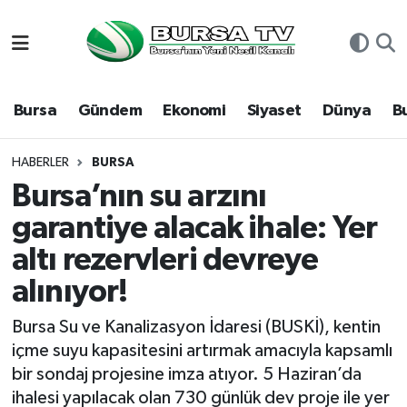
Asayiş
Nöbetçi Eczaneler
Bursa
Gündem
Ekonomi
Siyaset
Dünya
B
Bursa
Hava Durumu
Dünya
Namaz Vakitleri
HABERLER
BURSA
Bursa’nın su arzını
Eğitim
Trafik Durumu
garantiye alacak ihale: Yer
altı rezervleri devreye
Ekonomi
Süper Lig Puan Durumu ve Fikstür
alınıyor!
Genel
Tüm Manşetler
Bursa Su ve Kanalizasyon İdaresi (BUSKİ), kentin
Gündem
Son Dakika Haberleri
içme suyu kapasitesini artırmak amacıyla kapsamlı
bir sondaj projesine imza atıyor. 5 Haziran’da
Magazin
Haber Arşivi
ihalesi yapılacak olan 730 günlük dev proje ile yer