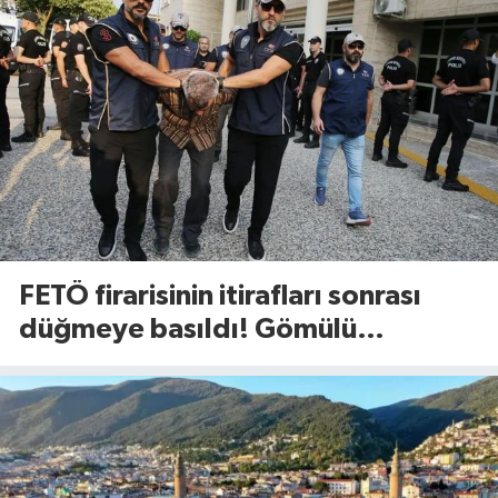
FETÖ firarisinin itirafları sonrası
düğmeye basıldı! Gömülü
mühimmat aranıyor