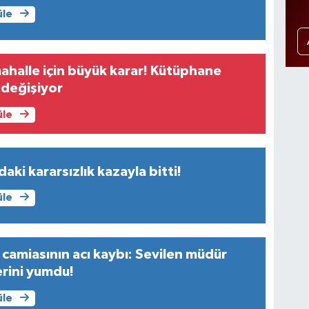
üle
ahalle için büyük karar! Kütüphane
 değişiyor
üle
aki kararsızlık kazayla bitti!
üle
 camiasının acı kaybı: Sevilen müdür
rini yumdu!
üle