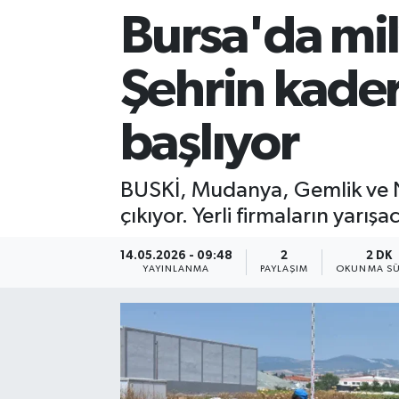
Bursa'da mily
Sağlık
Şehrin kader
Siyaset
Spor
başlıyor
Teknoloji
BUSKİ, Mudanya, Gemlik ve Ni
çıkıyor. Yerli firmaların yarış
Türkiye
14.05.2026 - 09:48
2
2 DK
YAYINLANMA
PAYLAŞIM
OKUNMA SÜ