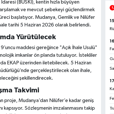
 İdaresi (BUSKİ), kentin hızla büyüyen
ı karşılamak ve mevcut şebekeyi güçlendirmek
süreci başlatıyor. Mudanya, Gemlik ve Nilüfer
1
ihale tarihi 5 Haziran 2026 olarak belirlendi.
Ri
tamda Yürütülecek
1
19’uncu maddesi gereğince "Açık İhale Usulü"
Fa
olojik imkanlar ön planda tutuluyor. İstekliler
Ga
amda EKAP üzerinden iletebilecek. 5 Haziran
Sa
ürlüğü’nde gerçekleştirilecek olan ihale,
leceğini şekillendirecek.
1
Ka
şma Takvimi
Fe
an proje, Mudanya’dan Nilüfer’e kadar geniş
nı kapsıyor. Sözleşmenin imzalanmasını takip
Tr