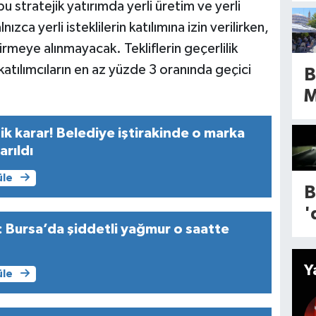
u stratejik yatırımda yerli üretim ve yerli
o
n
zca yerli isteklilerin katılımına izin verilirken,
k
d
meye alınmayacak. Tekliflerin geçerlilik
i
katılımcıların en az yüzde 3 oranında geçici
B
B
l
n
o
tik karar! Belediye iştirakinde o marka
a
y
rıldı
y
a
üle
h
B
i
t
'
o
ı: Bursa’da şiddetli yağmur o saatte
b
y
o
d
f
1
Y
n
üle
b
y
T