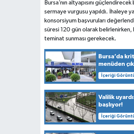
Bursa’nın altyapısını güçlendirecek b
sermaye vurgusu yapıldı. İhaleye yalnı
konsorsiyum başvuruları değerlendir
süresi 120 gün olarak belirlenirken, 
teminat sunması gerekecek.
Bursa’da kri
menüden çıka
İçeriği Görünt
Valilik uyard
başlıyor!
İçeriği Görünt