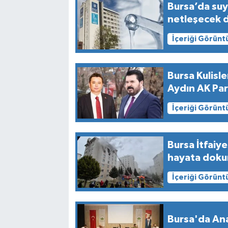
Bursa’da suy
netleşecek d
İçeriği Görünt
Bursa Kulisle
Aydın AK Par
İçeriği Görünt
Bursa İtfaiy
hayata doku
İçeriği Görünt
Bursa'da Ana