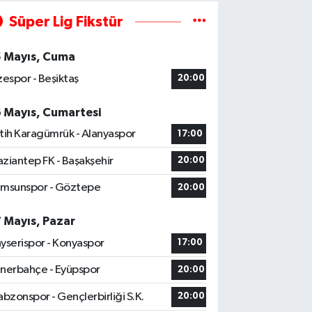
Süper Lig Fikstür
5 Mayıs, Cuma
zespor - Beşiktaş
20:00
6 Mayıs, Cumartesi
tih Karagümrük - Alanyaspor
17:00
ziantep FK - Başakşehir
20:00
msunspor - Göztepe
20:00
7 Mayıs, Pazar
yserispor - Konyaspor
17:00
nerbahçe - Eyüpspor
20:00
abzonspor - Gençlerbirliği S.K.
20:00