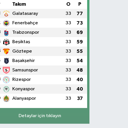
#
Takım
O
P
1
Galatasaray
33
77
2
Fenerbahçe
33
73
3
Trabzonspor
33
69
4
Beşiktaş
33
59
5
Göztepe
33
55
6
Başakşehir
33
54
7
Samsunspor
33
48
8
Rizespor
33
40
9
Konyaspor
33
40
0
Alanyaspor
33
37
Detaylar için tıklayın