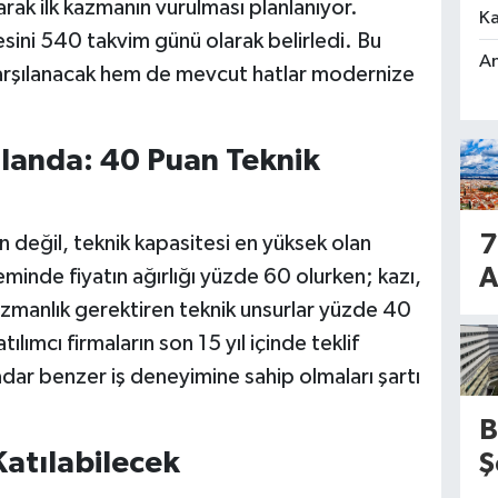
arak ilk kazmanın vurulması planlanıyor.
Ka
esini 540 takvim günü olarak belirledi. Bu
An
karşılanacak hem de mevcut hatlar modernize
Planda: 40 Puan Teknik
7
 değil, teknik kapasitesi en yüksek olan
A
minde fiyatın ağırlığı yüzde 60 olurken; kazı,
o
uzmanlık gerektiren teknik unsurlar yüzde 40
ılımcı firmaların son 15 yıl içinde teklif
B
adar benzer iş deneyimine sahip olmaları şartı
d
B
h
Katılabilecek
Ş
n
H