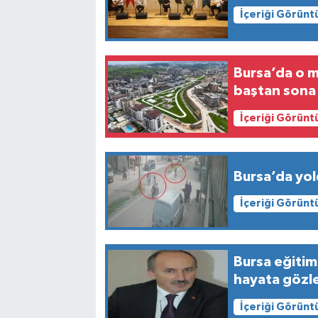
İçeriği Görünt
Bursa’da o m
baştan sona
İçeriği Görünt
Bursa’da yold
İçeriği Görünt
Bursa eğitim
hayata gözle
İçeriği Görünt