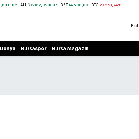
1,60380
6862,09000
14.598,00
79.591,74
ALTIN
BİST
BTC
Fot
Dünya
Bursaspor
Bursa Magazin