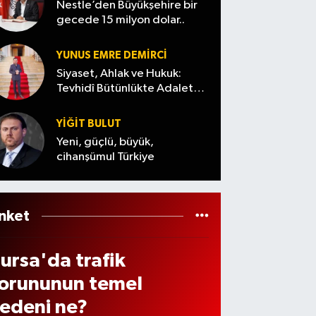
rüldü
domu
Nestle’den Büyükşehire bir
ekor
bakın
alarm
gecede 15 milyon dolar..
u
ira
ne
a
azay
artış
yaptıl
geçti
YUNUS EMRE DEMIRCI
ma
ar
Siyaset, Ahlak ve Hukuk:
eden
Tevhidî Bütünlükte Adalet
aratt
Denemesi
ldu!
YİĞİT BULUT
Yeni, güçlü, büyük,
cihanşümul Türkiye
nket
ursa'da trafik
orununun temel
edeni ne?