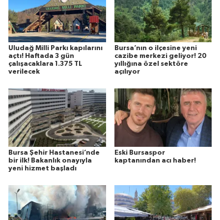
Uludağ Milli Parkı kapılarını
Bursa’nın o ilçesine yeni
açtı! Haftada 3 gün
cazibe merkezi geliyor! 20
çalışacaklara 1.375 TL
yıllığına özel sektöre
verilecek
açılıyor
Bursa Şehir Hastanesi’nde
Eski Bursaspor
bir ilk! Bakanlık onayıyla
kaptanından acı haber!
yeni hizmet başladı