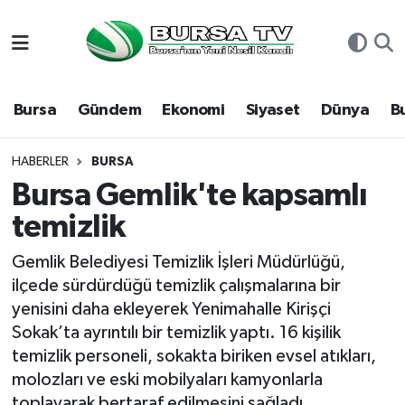
Asayiş
Nöbetçi Eczaneler
Bursa
Gündem
Ekonomi
Siyaset
Dünya
B
Bursa
Hava Durumu
Dünya
Namaz Vakitleri
HABERLER
BURSA
Bursa Gemlik'te kapsamlı
Eğitim
Trafik Durumu
temizlik
Ekonomi
Süper Lig Puan Durumu ve Fikstür
Gemlik Belediyesi Temizlik İşleri Müdürlüğü,
ilçede sürdürdüğü temizlik çalışmalarına bir
Genel
Tüm Manşetler
yenisini daha ekleyerek Yenimahalle Kirişçi
Sokak’ta ayrıntılı bir temizlik yaptı. 16 kişilik
Gündem
Son Dakika Haberleri
temizlik personeli, sokakta biriken evsel atıkları,
molozları ve eski mobilyaları kamyonlarla
Magazin
Haber Arşivi
toplayarak bertaraf edilmesini sağladı.