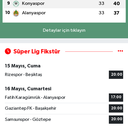
9
Konyaspor
33
40
10
Alanyaspor
33
37
Detaylar için tıklayın
Süper Lig Fikstür
15 Mayıs, Cuma
Rizespor - Beşiktaş
20:00
16 Mayıs, Cumartesi
Fatih Karagümrük - Alanyaspor
17:00
Gaziantep FK - Başakşehir
20:00
Samsunspor - Göztepe
20:00