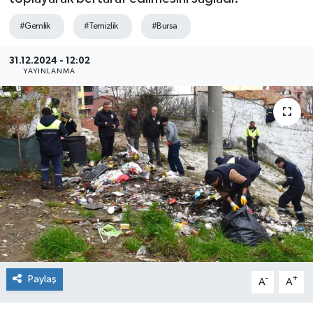
Sağlık
#Gemlik
#Temizlik
#Bursa
Siyaset
31.12.2024 - 12:02
YAYINLANMA
Spor
Teknoloji
Türkiye
Paylaş
-
+
A
A