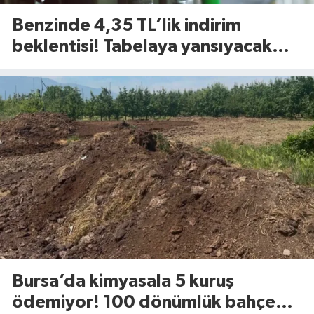
Benzinde 4,35 TL’lik indirim
beklentisi! Tabelaya yansıyacak
mı?
Bursa’da kimyasala 5 kuruş
ödemiyor! 100 dönümlük bahçede