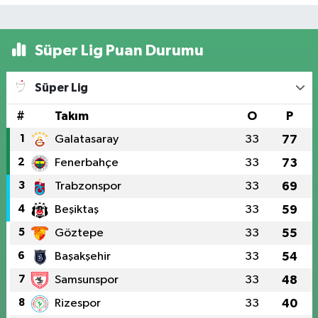
Süper Lig Puan Durumu
Süper Lig
#
Takım
O
P
1
Galatasaray
33
77
2
Fenerbahçe
33
73
3
Trabzonspor
33
69
4
Beşiktaş
33
59
5
Göztepe
33
55
6
Başakşehir
33
54
7
Samsunspor
33
48
8
Rizespor
33
40