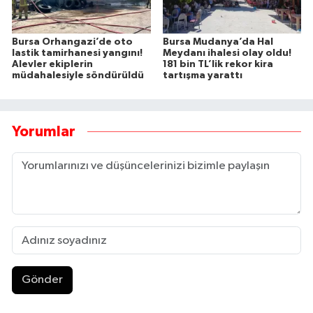
Bursa Orhangazi’de oto
Bursa Mudanya’da Hal
lastik tamirhanesi yangını!
Meydanı ihalesi olay oldu!
Alevler ekiplerin
181 bin TL’lik rekor kira
müdahalesiyle söndürüldü
tartışma yarattı
Yorumlar
Gönder