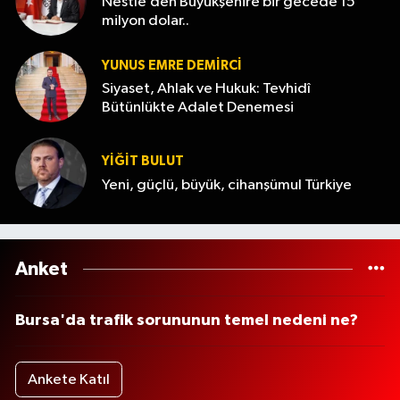
Nestle’den Büyükşehire bir gecede 15
milyon dolar..
YUNUS EMRE DEMIRCI
Siyaset, Ahlak ve Hukuk: Tevhidî
Bütünlükte Adalet Denemesi
YİĞİT BULUT
Yeni, güçlü, büyük, cihanşümul Türkiye
Anket
Bursa'da trafik sorununun temel nedeni ne?
Ankete Katıl