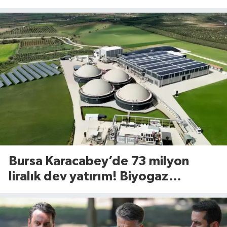
uyguladığı yöntem dikkat çekti
Bursa Karacabey’de 73 milyon
liralık dev yatırım! Biyogaz
tesisinde kapasite 545 tona
yükseliyor