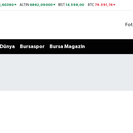
1,60380
6862,09000
14.598,00
79.591,74
ALTIN
BİST
BTC
Fot
Dünya
Bursaspor
Bursa Magazin