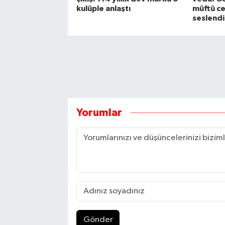
kulüple anlaştı
müftü c
seslendi
Yorumlar
Gönder