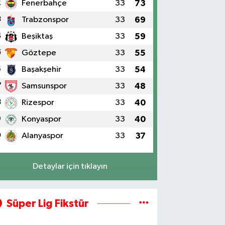
2
Fenerbahçe
33
73
3
Trabzonspor
33
69
4
Beşiktaş
33
59
5
Göztepe
33
55
6
Başakşehir
33
54
7
Samsunspor
33
48
8
Rizespor
33
40
9
Konyaspor
33
40
0
Alanyaspor
33
37
Detaylar için tıklayın
Süper Lig Fikstür