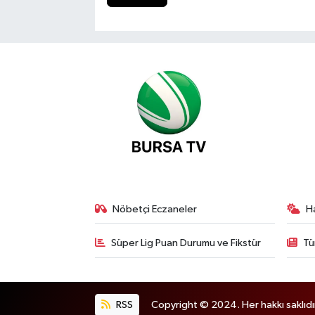
Nöbetçi Eczaneler
H
Süper Lig Puan Durumu ve Fikstür
Tü
RSS
Copyright © 2024. Her hakkı saklıdı