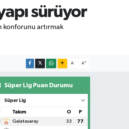
 yapı sürüyor
ım konforunu artırmak
-
+
A
A
Süper Lig Puan Durumu
Süper Lig
#
Takım
O
P
1
Galatasaray
33
77