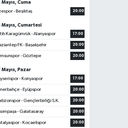
5 Mayıs, Cuma
zespor - Beşiktaş
20:00
6 Mayıs, Cumartesi
tih Karagümrük - Alanyaspor
17:00
ziantep FK - Başakşehir
20:00
msunspor - Göztepe
20:00
7 Mayıs, Pazar
yserispor - Konyaspor
17:00
nerbahçe - Eyüpspor
20:00
abzonspor - Gençlerbirliği S.K.
20:00
sımpaşa - Galatasaray
20:00
talyaspor - Kocaelispor
20:00