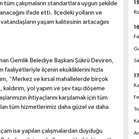
1
an tüm çalışmaların standartlara uygun şekilde
Ri
nacağını ifade etti. İlçedeki yolların ve
vatandaşların yaşam kalitesinin artacağını
1
Fa
Ga
lunan Gemlik Belediye Başkanı Şükrü Deviren,
Sa
faaliyetleriyle ilçenin eksikliklerini hızla
1
ren, “Merkez ve kırsal mahallelerde birçok
Ka
 kaldırım, yol yapım ve şev taşı döşeme
Fe
şlarımızın ihtiyaçlarını karşılamak için tüm
pılan tüm hizmetlerimiz daha güzel ve daha
Tr
Ka
kçam ise yapılan çalışmalardan duyduğu
An