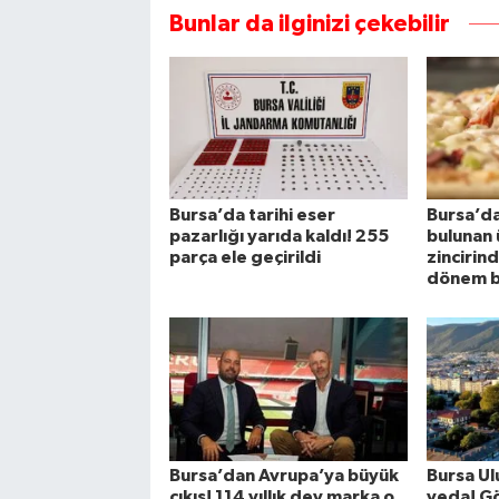
Bunlar da ilginizi çekebilir
Bursa’da tarihi eser
Bursa’da
pazarlığı yarıda kaldı! 255
bulunan 
parça ele geçirildi
zincirin
dönem b
Bursa’dan Avrupa’ya büyük
Bursa Ul
çıkış! 114 yıllık dev marka o
veda! Gö