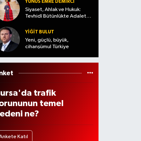
dildi
Ağust
YUNUS EMRE DEMIRCI
de
os
Siyaset, Ahlak ve Hukuk:
ndiri
Tevhidî Bütünlükte Adalet
Cuma)
Denemesi
 var
YİĞİT BULUT
ı? (7
Yeni, güçlü, büyük,
ğust
cihanşümul Türkiye
s
026
nket
ursa'da trafik
orununun temel
edeni ne?
Ankete Katıl