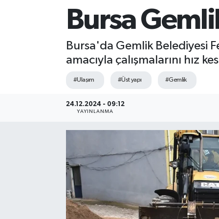
Bursa Gemlik
Sağlık
Siyaset
Bursa'da Gemlik Belediyesi Fe
amacıyla çalışmalarını hız k
Spor
#Ulaşım
#Üst yapı
#Gemlik
Teknoloji
24.12.2024 - 09:12
YAYINLANMA
Türkiye