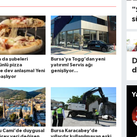
k
y
"
a
s
İ
e
l
ç
m
l
l
d
1
 da şubeleri
Bursa’ya Togg’dan yeni
D
l
ünlü pizza
yatırım! Servis ağı
k
d
de dev anlaşma! Yeni
genişliyor...
i
aşlıyor
e
r
k
k
a
a
Y
y
d
İ
n
t
M
e
i
k
u Cami’de duygusal
Bursa Karacabey’de
b
rev yeri değişen
yıllardır kullanılmayan eski