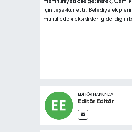
memnuniyeti dile getirerek, Gemlik 
için teşekkür etti. Belediye ekipler
mahalledeki eksiklikleri giderdiğini b
EDITÖR HAKKINDA
Editör Editör