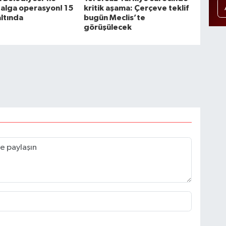
alga operasyon! 15
kritik aşama: Çerçeve teklif
altında
bugün Meclis’te
görüşülecek