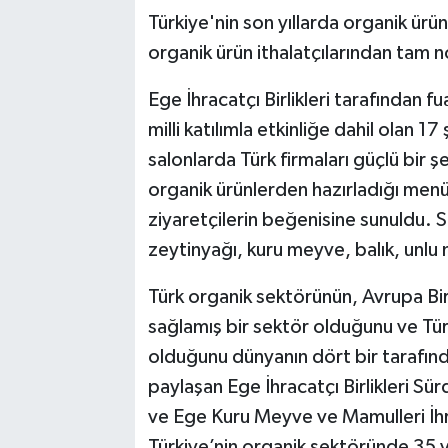
Türkiye'nin son yıllarda organik ürü
organik ürün ithalatçılarından tam no
Ege İhracatçı Birlikleri tarafından 
milli katılımla etkinliğe dahil olan 1
salonlarda Türk firmaları güçlü bir ş
organik ürünlerden hazırladığı menü
ziyaretçilerin beğenisine sunuldu.
zeytinyağı, kuru meyve, balık, unlu
Türk organik sektörünün, Avrupa Bir
sağlamış bir sektör olduğunu ve Tü
olduğunu dünyanın dört bir tarafınd
paylaşan Ege İhracatçı Birlikleri Sü
ve Ege Kuru Meyve ve Mamulleri İhrac
Türkiye’nin organik sektöründe 35 yı