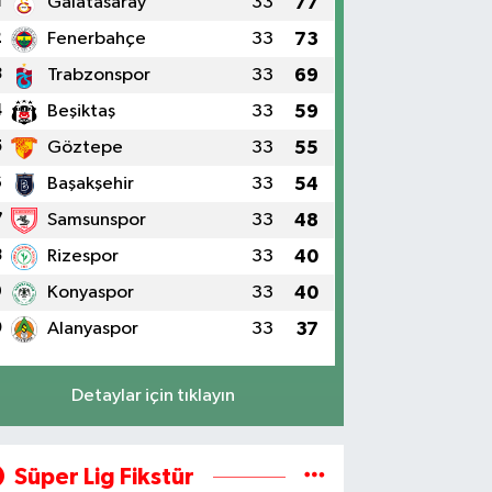
1
Galatasaray
33
77
2
Fenerbahçe
33
73
3
Trabzonspor
33
69
4
Beşiktaş
33
59
5
Göztepe
33
55
6
Başakşehir
33
54
7
Samsunspor
33
48
8
Rizespor
33
40
9
Konyaspor
33
40
0
Alanyaspor
33
37
Detaylar için tıklayın
Süper Lig Fikstür