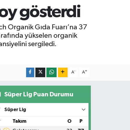
oy gösterdi
ch Organik Gıda Fuarı’na 37
tarafında yükselen organik
siyelini sergiledi.
-
+
A
A
Süper Lig Puan Durumu
Süper Lig
#
Takım
O
P