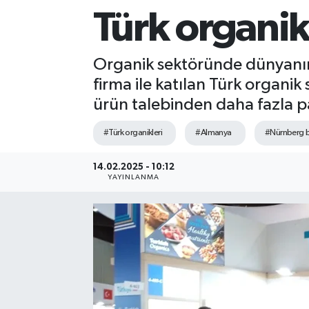
Türk organik
Sağlık
Siyaset
Organik sektöründe dünyanın
firma ile katılan Türk organi
Spor
ürün talebinden daha fazla pa
Teknoloji
#Türk organikleri
#Almanya
#Nürnberg b
Türkiye
14.02.2025 - 10:12
YAYINLANMA