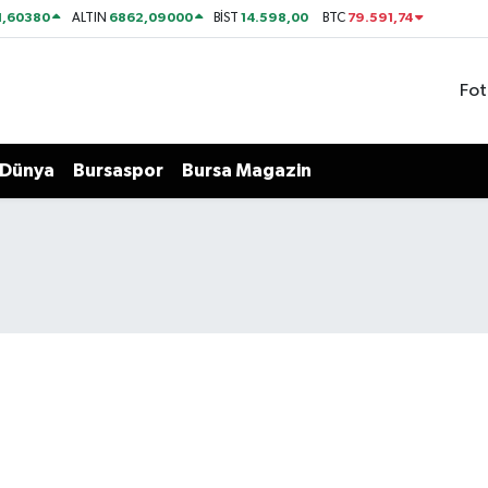
1,60380
6862,09000
14.598,00
79.591,74
ALTIN
BİST
BTC
Fot
Dünya
Bursaspor
Bursa Magazin