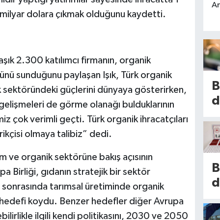
An
 2 milyar dolara çıkmak olduğunu kaydetti.
k 2.300 katılımcı firmanın, organik
gücünü sunduğunu paylaşan Işık, Türk organik
B
sektöründeki güçlerini dünyaya gösterirken,
d
elişmeleri de görme olanağı bulduklarının
h
rimiz çok verimli geçti. Türk organik ihracatçıları
s
rikçisi olmaya talibiz” dedi.
2
m ve organik sektörüne bakış açısının
i
B
a Birliği, gıdanın stratejik bir sektör
s
d
onrasında tarımsal üretiminde organik
k
t
 hedefi koydu. Benzer hedefler diğer Avrupa
is
e
bilirlikle ilgili kendi politikasını, 2030 ve 2050
E