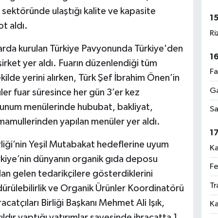
n sektöründe ulaştığı kalite ve kapasite
1
t aldı.
Ri
fuarda kurulan Türkiye Pavyonunda Türkiye'den
1
7 şirket yer aldı. Fuarın düzenlendiği tüm
Fa
ekilde yerini alırken, Türk Şef İbrahim Önen’in
Ga
ler fuar süresince her gün 3’er kez
 Sunum menülerinde hububat, bakliyat,
Sa
 mamullerinden yapılan menüler yer aldı.
1
liği’nin Yeşil Mutabakat hedeflerine uyum
Ka
rkiye’nin dünyanın organik gıda deposu
Fe
an gelen tedarikçilere gösterdiklerini
Tr
rdürülebilirlik ve Organik Ürünler Koordinatörü
atçıları Birliği Başkanı Mehmet Ali Işık,
Ka
ldır yaptığı yatırımlar sayesinde ihracatta 1