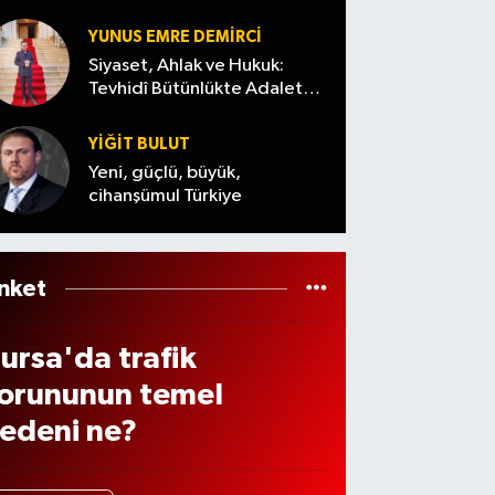
anlaşt
mühi
eri
ı
mmat
YUNUS EMRE DEMIRCI
eğiş
aranıy
Siyaset, Ahlak ve Hukuk:
n
Tevhidî Bütünlükte Adalet
or
Denemesi
üftü
YİĞİT BULUT
ema
Yeni, güçlü, büyük,
te
cihanşümul Türkiye
öyle
eslen
i
nket
ursa'da trafik
orununun temel
edeni ne?