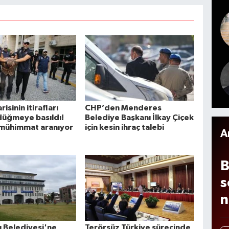
y
d
e
m
c
a
b
risinin itirafları
CHP’den Menderes
s
düğmeye basıldı!
Belediye Başkanı İlkay Çiçek
mühimmat aranıyor
için kesin ihraç talebi
d
A
B
s
n
 Belediyesi'ne
Terörsüz Türkiye sürecinde