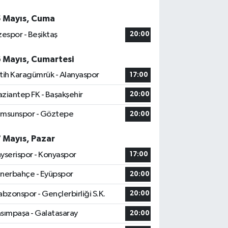
5 Mayıs, Cuma
zespor - Beşiktaş
20:00
6 Mayıs, Cumartesi
tih Karagümrük - Alanyaspor
17:00
ziantep FK - Başakşehir
20:00
msunspor - Göztepe
20:00
7 Mayıs, Pazar
yserispor - Konyaspor
17:00
nerbahçe - Eyüpspor
20:00
abzonspor - Gençlerbirliği S.K.
20:00
sımpaşa - Galatasaray
20:00