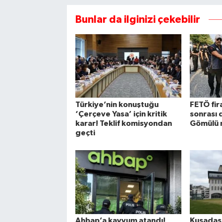
Bunlar da ilginizi çekebilir
Türkiye’nin konuştuğu
FETÖ fira
‘Çerçeve Yasa’ için kritik
sonrası 
karar! Teklif komisyondan
Gömülü 
geçti
Ahbap’a kayyum atandı!
Kuşadası