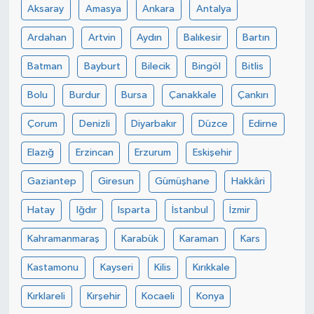
Aksaray
Amasya
Ankara
Antalya
Ardahan
Artvin
Aydın
Balıkesir
Bartın
Batman
Bayburt
Bilecik
Bingöl
Bitlis
Bolu
Burdur
Bursa
Çanakkale
Çankırı
Çorum
Denizli
Diyarbakır
Düzce
Edirne
Elazığ
Erzincan
Erzurum
Eskişehir
Gaziantep
Giresun
Gümüşhane
Hakkâri
Hatay
Iğdır
Isparta
İstanbul
İzmir
Kahramanmaraş
Karabük
Karaman
Kars
Kastamonu
Kayseri
Kilis
Kırıkkale
Kırklareli
Kırşehir
Kocaeli
Konya