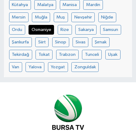
Kütahya
Malatya
Manisa
Mardin
Mersin
Muğla
Muş
Nevşehir
Niğde
Ordu
Osmaniye
Rize
Sakarya
Samsun
Şanlıurfa
Siirt
Sinop
Sivas
Şırnak
Tekirdağ
Tokat
Trabzon
Tunceli
Uşak
Van
Yalova
Yozgat
Zonguldak