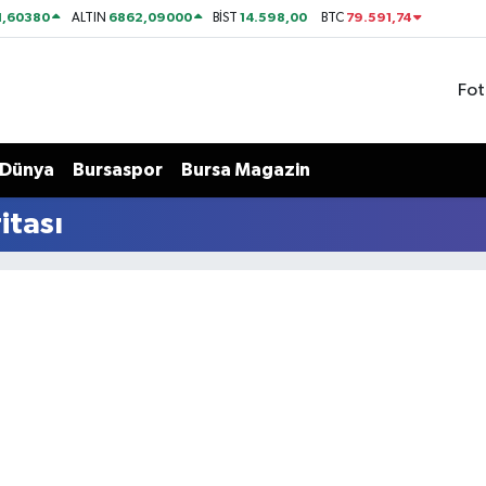
1,60380
6862,09000
14.598,00
79.591,74
ALTIN
BİST
BTC
Fot
Dünya
Bursaspor
Bursa Magazin
itası