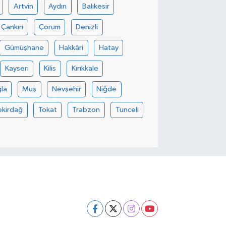
Artvin
Aydın
Balıkesir
Çankırı
Çorum
Denizli
Gümüşhane
Hakkâri
Hatay
Kayseri
Kilis
Kırıkkale
la
Muş
Nevşehir
Niğde
ekirdağ
Tokat
Trabzon
Tunceli