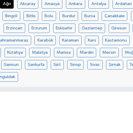
Ağrı
Aksaray
Amasya
Ankara
Antalya
Ardahan
Bingöl
Bitlis
Bolu
Burdur
Bursa
Çanakkale
Erzincan
Erzurum
Eskişehir
Gaziantep
Giresun
Kahramanmaraş
Karabük
Karaman
Kars
Kastamonu
Kütahya
Malatya
Manisa
Mardin
Mersin
Muğ
Samsun
Şanlıurfa
Siirt
Sinop
Sivas
Şırnak
T
nguldak