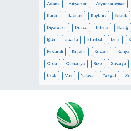
Adana
Adıyaman
Afyonkarahisar
Bartın
Batman
Bayburt
Bilecik
Diyarbakır
Düzce
Edirne
Elazığ
Iğdır
Isparta
İstanbul
İzmir
Kırklareli
Kırşehir
Kocaeli
Konya
Ordu
Osmaniye
Rize
Sakarya
Uşak
Van
Yalova
Yozgat
Zo