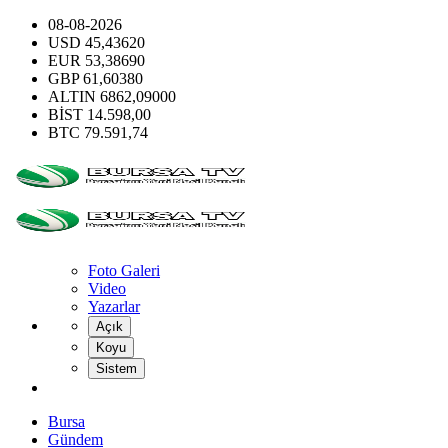
08-08-2026
USD
45,43620
EUR
53,38690
GBP
61,60380
ALTIN
6862,09000
BİST
14.598,00
BTC
79.591,74
Foto Galeri
Video
Yazarlar
Açık
Koyu
Sistem
Bursa
Gündem