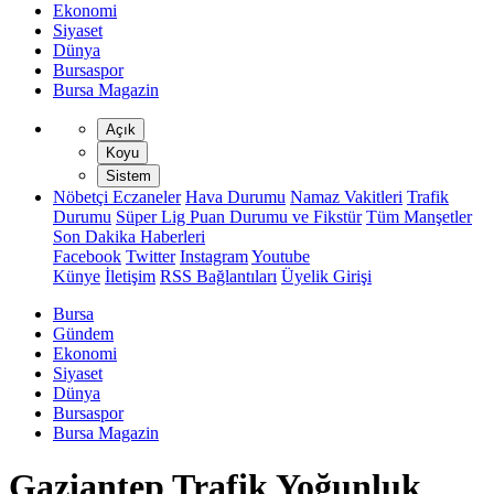
Ekonomi
Siyaset
Dünya
Bursaspor
Bursa Magazin
Açık
Koyu
Sistem
Nöbetçi Eczaneler
Hava Durumu
Namaz Vakitleri
Trafik
Durumu
Süper Lig Puan Durumu ve Fikstür
Tüm Manşetler
Son Dakika Haberleri
Facebook
Twitter
Instagram
Youtube
Künye
İletişim
RSS Bağlantıları
Üyelik Girişi
Bursa
Gündem
Ekonomi
Siyaset
Dünya
Bursaspor
Bursa Magazin
Gaziantep Trafik Yoğunluk