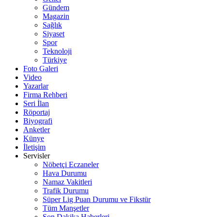
Gündem
Magazin
Sağlık
Siyaset
Spor
Teknoloji
Türkiye
Foto Galeri
Video
Yazarlar
Firma Rehberi
Seri İlan
Röportaj
Biyografi
Anketler
Künye
İletişim
Servisler
Nöbetçi Eczaneler
Hava Durumu
Namaz Vakitleri
Trafik Durumu
Süper Lig Puan Durumu ve Fikstür
Tüm Manşetler
Son Dakika Haberleri