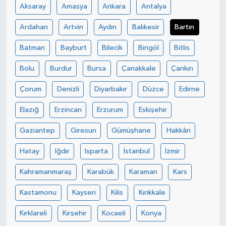
Aksaray
Amasya
Ankara
Antalya
Ardahan
Artvin
Aydın
Balıkesir
Bartın
Batman
Bayburt
Bilecik
Bingöl
Bitlis
Bolu
Burdur
Bursa
Çanakkale
Çankırı
Çorum
Denizli
Diyarbakır
Düzce
Edirne
Elazığ
Erzincan
Erzurum
Eskişehir
Gaziantep
Giresun
Gümüşhane
Hakkâri
Hatay
Iğdır
Isparta
İstanbul
İzmir
Kahramanmaraş
Karabük
Karaman
Kars
Kastamonu
Kayseri
Kilis
Kırıkkale
Kırklareli
Kırşehir
Kocaeli
Konya