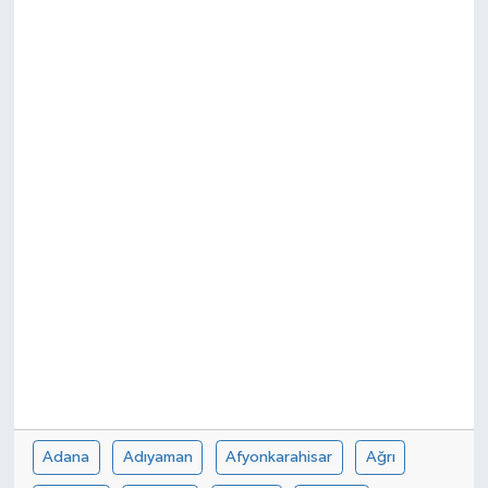
Sağlık
Siyaset
Spor
Teknoloji
Türkiye
Adana
Adıyaman
Afyonkarahisar
Ağrı