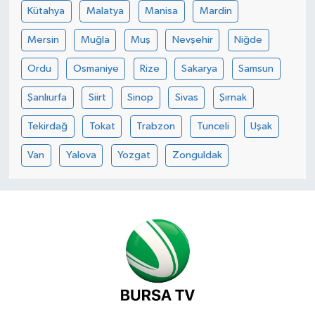
Kütahya
Malatya
Manisa
Mardin
Mersin
Muğla
Muş
Nevşehir
Niğde
Ordu
Osmaniye
Rize
Sakarya
Samsun
Şanlıurfa
Siirt
Sinop
Sivas
Şırnak
Tekirdağ
Tokat
Trabzon
Tunceli
Uşak
Van
Yalova
Yozgat
Zonguldak