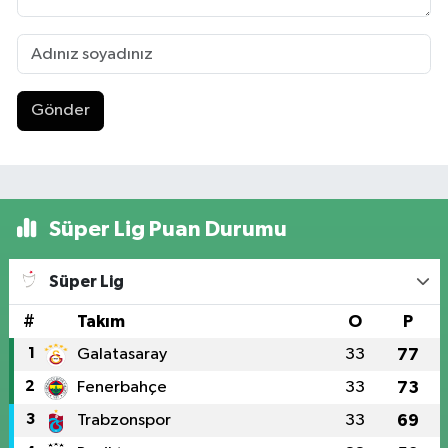
Gönder
Süper Lig Puan Durumu
Süper Lig
#
Takım
O
P
1
Galatasaray
33
77
2
Fenerbahçe
33
73
3
Trabzonspor
33
69