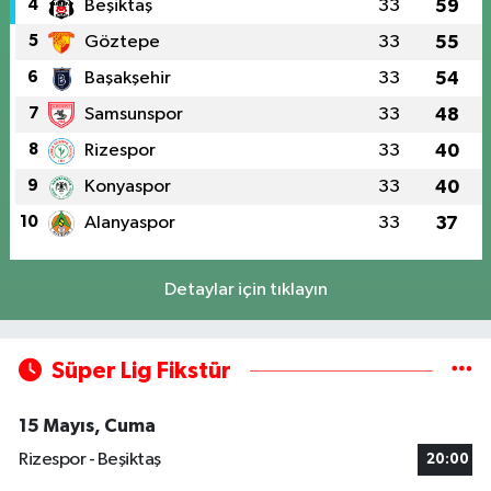
4
Beşiktaş
33
59
5
Göztepe
33
55
6
Başakşehir
33
54
7
Samsunspor
33
48
8
Rizespor
33
40
9
Konyaspor
33
40
10
Alanyaspor
33
37
Detaylar için tıklayın
Süper Lig Fikstür
15 Mayıs, Cuma
Rizespor - Beşiktaş
20:00