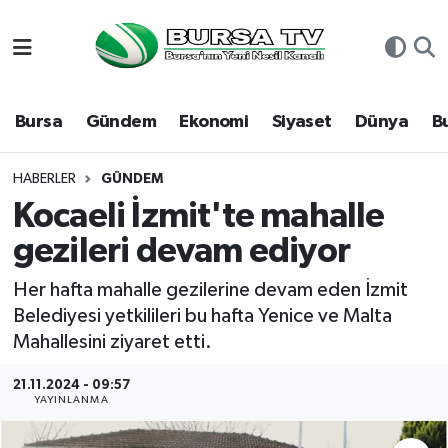
Asayiş
Nöbetçi Eczaneler
Bursa
Gündem
Ekonomi
Siyaset
Dünya
B
Bursa
Hava Durumu
Dünya
Namaz Vakitleri
HABERLER
GÜNDEM
Kocaeli İzmit'te mahalle
Eğitim
Trafik Durumu
gezileri devam ediyor
Ekonomi
Süper Lig Puan Durumu ve Fikstür
Her hafta mahalle gezilerine devam eden İzmit
Belediyesi yetkilileri bu hafta Yenice ve Malta
Genel
Tüm Manşetler
Mahallesini ziyaret etti.
Gündem
Son Dakika Haberleri
21.11.2024 - 09:57
YAYINLANMA
Magazin
Haber Arşivi