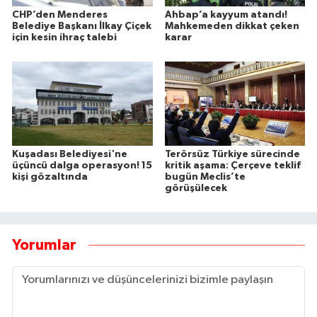
CHP’den Menderes
Ahbap’a kayyum atandı!
Belediye Başkanı İlkay Çiçek
Mahkemeden dikkat çeken
için kesin ihraç talebi
karar
Kuşadası Belediyesi'ne
Terörsüz Türkiye sürecinde
üçüncü dalga operasyon! 15
kritik aşama: Çerçeve teklif
kişi gözaltında
bugün Meclis’te
görüşülecek
Yorumlar