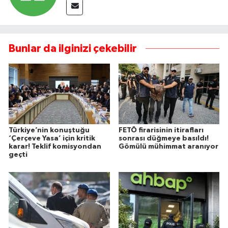
Bunlar da ilginizi çekebilir
Türkiye’nin konuştuğu
FETÖ firarisinin itirafları
‘Çerçeve Yasa’ için kritik
sonrası düğmeye basıldı!
karar! Teklif komisyondan
Gömülü mühimmat aranıyor
geçti