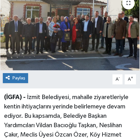
Sağlık
Siyaset
Spor
Teknoloji
Türkiye
Paylaş
-
+
A
A
(İGFA) -
İzmit Belediyesi, mahalle ziyaretleriyle
kentin ihtiyaçlarını yerinde belirlemeye devam
ediyor. Bu kapsamda, Belediye Başkan
Yardımcıları Vildan Bacıoğlu Taşkan, Neslihan
Çakır, Meclis Üyesi Özcan Özer, Köy Hizmet