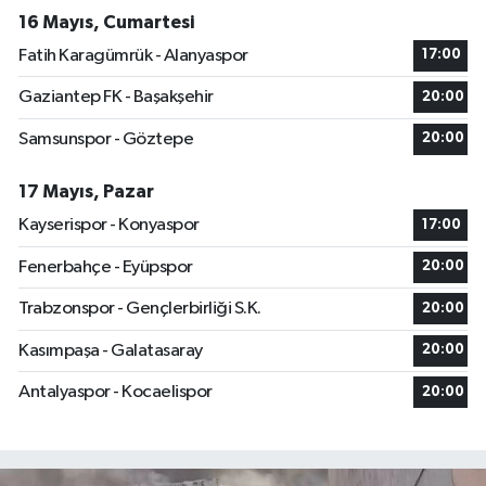
16 Mayıs, Cumartesi
Fatih Karagümrük - Alanyaspor
17:00
Gaziantep FK - Başakşehir
20:00
Samsunspor - Göztepe
20:00
17 Mayıs, Pazar
Kayserispor - Konyaspor
17:00
Fenerbahçe - Eyüpspor
20:00
Trabzonspor - Gençlerbirliği S.K.
20:00
Kasımpaşa - Galatasaray
20:00
Antalyaspor - Kocaelispor
20:00