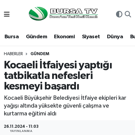
Asayiş
Nöbetçi Eczaneler
Bursa
Gündem
Ekonomi
Siyaset
Dünya
B
Bursa
Hava Durumu
Dünya
Namaz Vakitleri
HABERLER
GÜNDEM
Kocaeli İtfaiyesi yaptığı
Eğitim
Trafik Durumu
tatbikatla nefesleri
kesmeyi başardı
Ekonomi
Süper Lig Puan Durumu ve Fikstür
Kocaeli Büyükşehir Belediyesi İtfaiye ekipleri kar
Genel
Tüm Manşetler
yağışı altında yüksekte güvenli çalışma ve
kurtarma eğitimi aldı
Gündem
Son Dakika Haberleri
26.11.2024 - 11:03
Magazin
Haber Arşivi
YAYINLANMA