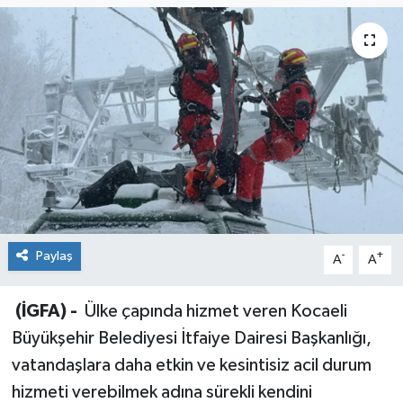
Sağlık
Siyaset
Spor
Teknoloji
Türkiye
Paylaş
-
+
A
A
(İGFA) -
Ülke çapında hizmet veren Kocaeli
Büyükşehir Belediyesi İtfaiye Dairesi Başkanlığı,
vatandaşlara daha etkin ve kesintisiz acil durum
hizmeti verebilmek adına sürekli kendini