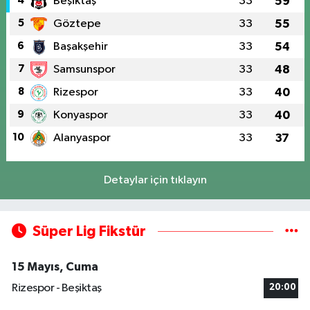
4
Beşiktaş
33
59
5
Göztepe
33
55
6
Başakşehir
33
54
7
Samsunspor
33
48
8
Rizespor
33
40
9
Konyaspor
33
40
10
Alanyaspor
33
37
Detaylar için tıklayın
Süper Lig Fikstür
15 Mayıs, Cuma
Rizespor - Beşiktaş
20:00