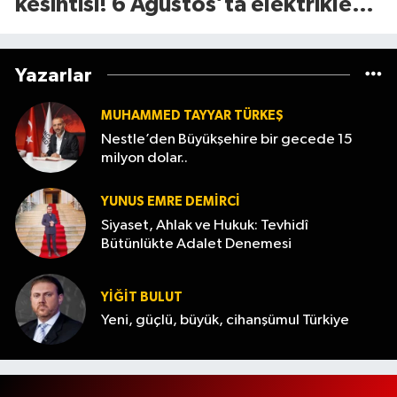
kesintisi! 6 Ağustos’ta elektrikler
ne zaman gelecek?
Yazarlar
MUHAMMED TAYYAR TÜRKEŞ
Nestle’den Büyükşehire bir gecede 15
milyon dolar..
YUNUS EMRE DEMIRCI
Siyaset, Ahlak ve Hukuk: Tevhidî
Bütünlükte Adalet Denemesi
YİĞİT BULUT
Yeni, güçlü, büyük, cihanşümul Türkiye