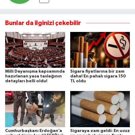
Bunlar da ilginizi çekebilir
Milli Dayanışma kapsamında
Sigara fiyatlarına bir zam
hazırlanan yasa taslağının
daha! En pahalı sigara 150
detayları belli oldu!
TL oldu
Cumhurbaşkanı Erdoğan’a
Sigaraya zam geldi: En ucuz