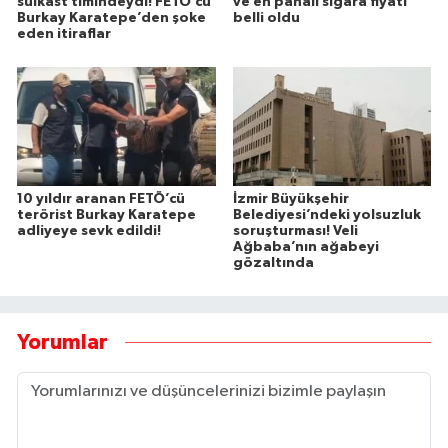
suikast timindeydi! FETÖ’cü
ve en pahalı sigara fiyatı
Burkay Karatepe’den şoke
belli oldu
eden itiraflar
10 yıldır aranan FETÖ’cü
İzmir Büyükşehir
terörist Burkay Karatepe
Belediyesi’ndeki yolsuzluk
adliyeye sevk edildi!
soruşturması! Veli
Ağbaba’nın ağabeyi
gözaltında
Yorumlar