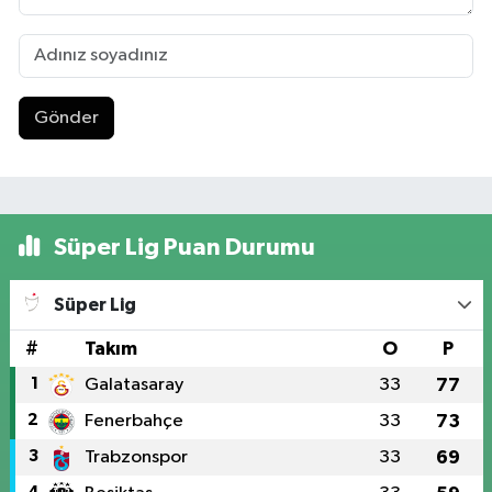
Gönder
Süper Lig Puan Durumu
Süper Lig
#
Takım
O
P
1
Galatasaray
33
77
2
Fenerbahçe
33
73
3
Trabzonspor
33
69