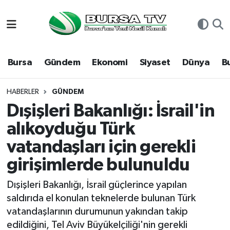
Asayiş
Nöbetçi Eczaneler
Bursa
Gündem
Ekonomi
Siyaset
Dünya
B
Bursa
Hava Durumu
Dünya
Namaz Vakitleri
HABERLER
GÜNDEM
Dışişleri Bakanlığı: İsrail'in
Eğitim
Trafik Durumu
alıkoyduğu Türk
vatandaşları için gerekli
Ekonomi
Süper Lig Puan Durumu ve Fikstür
girişimlerde bulunuldu
Genel
Tüm Manşetler
Dışişleri Bakanlığı, İsrail güçlerince yapılan
Gündem
Son Dakika Haberleri
saldırıda el konulan teknelerde bulunan Türk
vatandaşlarının durumunun yakından takip
Magazin
Haber Arşivi
edildiğini, Tel Aviv Büyükelçiliği'nin gerekli