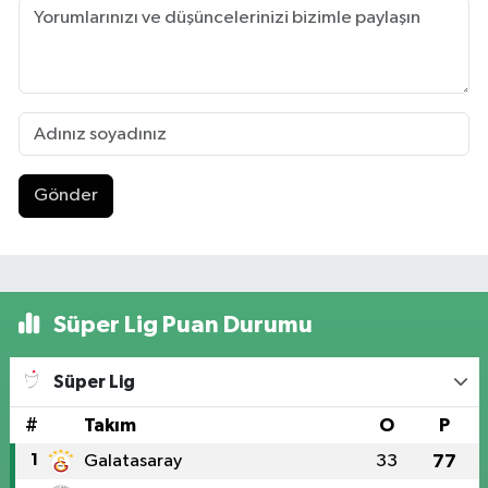
Gönder
Süper Lig Puan Durumu
Süper Lig
#
Takım
O
P
1
Galatasaray
33
77