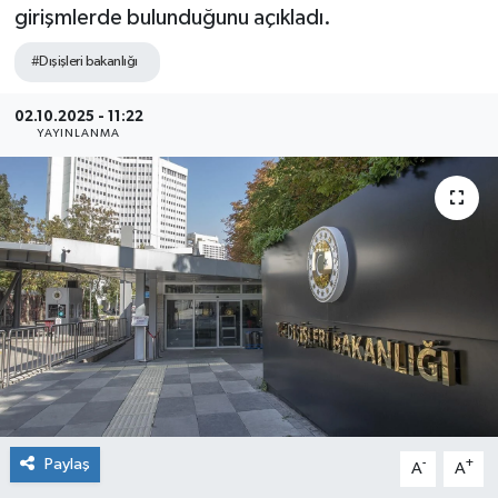
girişmlerde bulunduğunu açıkladı.
Sağlık
#Dışişleri bakanlığı
Siyaset
02.10.2025 - 11:22
YAYINLANMA
Spor
Teknoloji
Türkiye
Paylaş
-
+
A
A