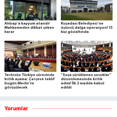
Ahbap’a kayyum atandı!
Kuşadası Belediyesi'ne
Mahkemeden dikkat çeken
üçüncü dalga operasyon! 15
karar
kişi gözaltında
Terörsüz Türkiye sürecinde
"Suça sürüklenen çocuklar"
kritik aşama: Çerçeve teklif
düzenlemesinde kritik
bugün Meclis’te
adım! İlk 2 madde kabul
görüşülecek
edildi
Yorumlar