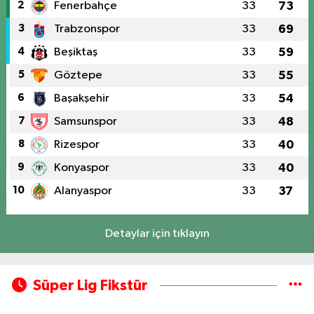
2
Fenerbahçe
33
73
3
Trabzonspor
33
69
4
Beşiktaş
33
59
5
Göztepe
33
55
6
Başakşehir
33
54
7
Samsunspor
33
48
8
Rizespor
33
40
9
Konyaspor
33
40
10
Alanyaspor
33
37
Detaylar için tıklayın
Süper Lig Fikstür