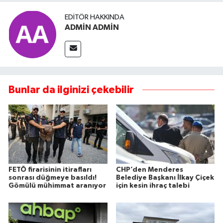
EDITÖR HAKKINDA
ADMİN ADMİN
Bunlar da ilginizi çekebilir
FETÖ firarisinin itirafları
CHP’den Menderes
sonrası düğmeye basıldı!
Belediye Başkanı İlkay Çiçek
Gömülü mühimmat aranıyor
için kesin ihraç talebi