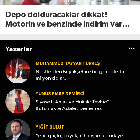
Depo dolduracaklar dikkat!
Motorin ve benzinde indirim var
mı? (7 Ağustos 2026
Yazarlar
MUHAMMED TAYYAR TÜRKEŞ
Nestle’den Büyükşehire bir gecede 15
milyon dolar..
YUNUS EMRE DEMIRCI
Siyaset, Ahlak ve Hukuk: Tevhidî
Bütünlükte Adalet Denemesi
YİĞİT BULUT
Yeni, güçlü, büyük, cihanşümul Türkiye