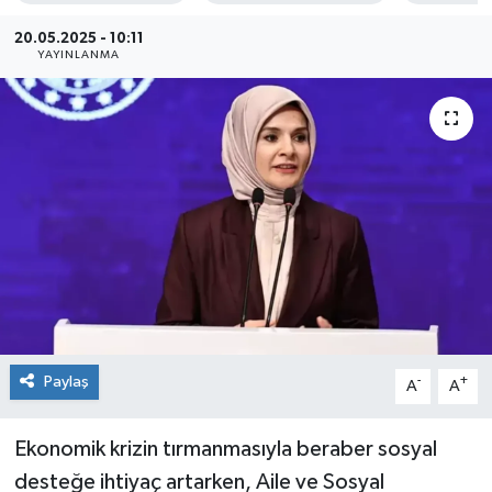
Sağlık
20.05.2025 - 10:11
YAYINLANMA
Siyaset
Spor
Teknoloji
Türkiye
Paylaş
-
+
A
A
Ekonomik krizin tırmanmasıyla beraber sosyal
desteğe ihtiyaç artarken, Aile ve Sosyal