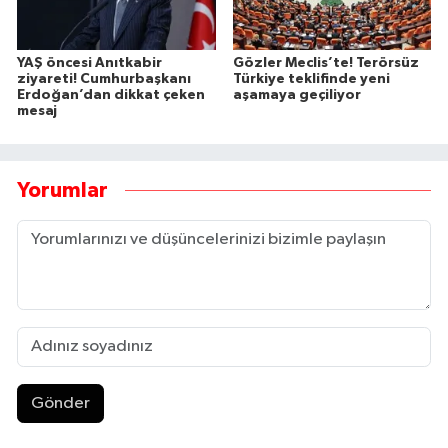
YAŞ öncesi Anıtkabir
Gözler Meclis’te! Terörsüz
ziyareti! Cumhurbaşkanı
Türkiye teklifinde yeni
Erdoğan’dan dikkat çeken
aşamaya geçiliyor
mesaj
Yorumlar
Gönder