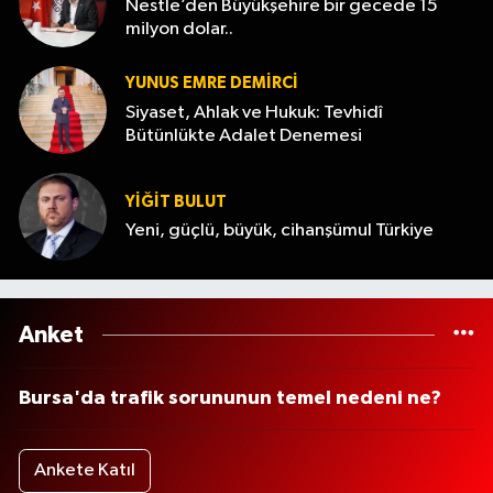
Nestle’den Büyükşehire bir gecede 15
milyon dolar..
YUNUS EMRE DEMIRCI
Siyaset, Ahlak ve Hukuk: Tevhidî
Bütünlükte Adalet Denemesi
YİĞİT BULUT
Yeni, güçlü, büyük, cihanşümul Türkiye
Anket
Bursa'da trafik sorununun temel nedeni ne?
Ankete Katıl