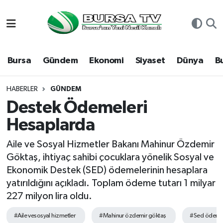
Asayiş
Nöbetçi Eczaneler
Bursa
Gündem
Ekonomi
Siyaset
Dünya
B
Bursa
Hava Durumu
Dünya
Namaz Vakitleri
HABERLER
GÜNDEM
Destek Ödemeleri
Eğitim
Trafik Durumu
Hesaplarda
Ekonomi
Süper Lig Puan Durumu ve Fikstür
Aile ve Sosyal Hizmetler Bakanı Mahinur Özdemir
Göktaş, ihtiyaç sahibi çocuklara yönelik Sosyal ve
Genel
Tüm Manşetler
Ekonomik Destek (SED) ödemelerinin hesaplara
yatırıldığını açıkladı. Toplam ödeme tutarı 1 milyar
Gündem
Son Dakika Haberleri
227 milyon lira oldu.
Magazin
Haber Arşivi
#Aile vesosyal hizmetler
#Mahinur özdemir göktaş
#Sed ödeme