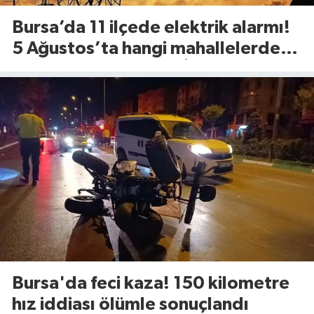
Bursa’da 11 ilçede elektrik alarmı!
5 Ağustos’ta hangi mahallelerde
elektrik olmayacak? İşte ilçe ilçe
tam liste...
Bursa'da feci kaza! 150 kilometre
hız iddiası ölümle sonuçlandı