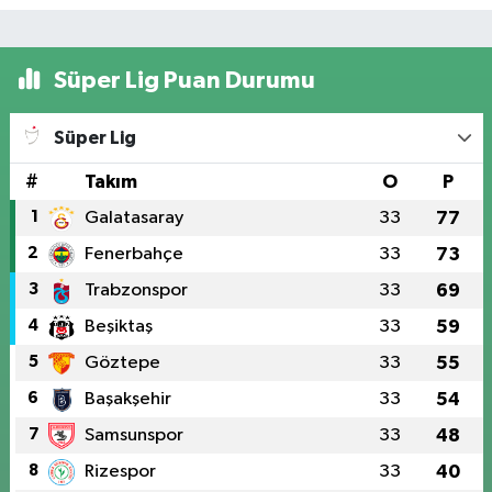
Süper Lig Puan Durumu
Süper Lig
#
Takım
O
P
1
Galatasaray
33
77
2
Fenerbahçe
33
73
3
Trabzonspor
33
69
4
Beşiktaş
33
59
5
Göztepe
33
55
6
Başakşehir
33
54
7
Samsunspor
33
48
8
Rizespor
33
40