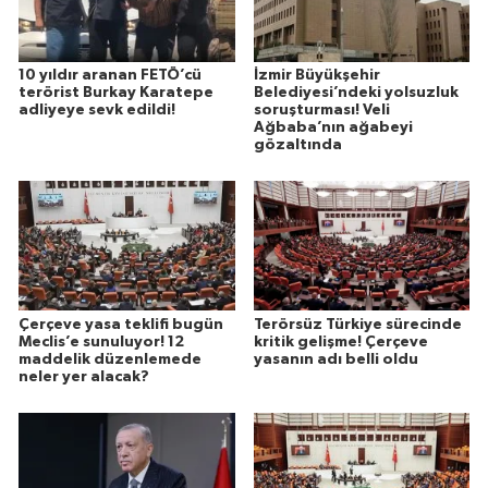
10 yıldır aranan FETÖ’cü
İzmir Büyükşehir
terörist Burkay Karatepe
Belediyesi’ndeki yolsuzluk
adliyeye sevk edildi!
soruşturması! Veli
Ağbaba’nın ağabeyi
gözaltında
Çerçeve yasa teklifi bugün
Terörsüz Türkiye sürecinde
Meclis’e sunuluyor! 12
kritik gelişme! Çerçeve
maddelik düzenlemede
yasanın adı belli oldu
neler yer alacak?