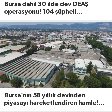
Bursa dahil 30 ilde dev DEAŞ
operasyonu! 104 şüpheli
gözaltında
Bursa’nın 58 yıllık devinden
piyasayı hareketlendiren hamle!
Yeni ürünü 81 ilde raflara çıktı