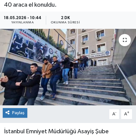
40 araca el konuldu.
Sağlık
18.05.2026 - 10:44
2 DK
YAYINLANMA
OKUNMA SÜRESI
Siyaset
Spor
Teknoloji
Türkiye
Paylaş
-
+
A
A
İstanbul Emniyet Müdürlüğü Asayiş Şube