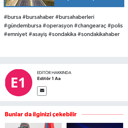
#bursa #bursahaber #bursahaberleri
#gündembursa #operasyon #changearaç #polis
#emniyet #asayiş #sondakika #sondakikahaber
EDITÖR HAKKINDA
Editör 1 Aa
Bunlar da ilginizi çekebilir