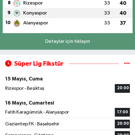
8
Rizespor
33
40
9
Konyaspor
33
40
10
Alanyaspor
33
37
Detaylar için tıklayın
Süper Lig Fikstür
15 Mayıs, Cuma
Rizespor - Beşiktaş
20:00
16 Mayıs, Cumartesi
Fatih Karagümrük - Alanyaspor
17:00
Gaziantep FK - Başakşehir
20:00