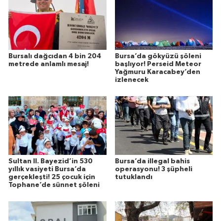
Bursalı dağcıdan 4 bin 204
Bursa’da gökyüzü şöleni
metrede anlamlı mesaj!
başlıyor! Perseid Meteor
Yağmuru Karacabey’den
izlenecek
Sultan II. Bayezid’in 530
Bursa’da illegal bahis
yıllık vasiyeti Bursa’da
operasyonu! 3 şüpheli
gerçekleşti! 25 çocuk için
tutuklandı
Tophane’de sünnet şöleni