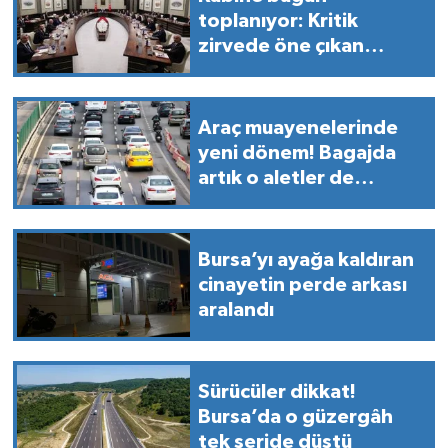
toplanıyor: Kritik
zirvede öne çıkan
başlıklar neler?
Araç muayenelerinde
yeni dönem! Bagajda
artık o aletler de
zorunlu olacak
Bursa’yı ayağa kaldıran
cinayetin perde arkası
aralandı
Sürücüler dikkat!
Bursa’da o güzergâh
tek şeride düştü