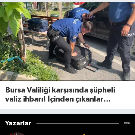
Bursa Valiliği karşısında şüpheli
valiz ihbarı! İçinden çıkanlar
şaşırttı
Yazarlar