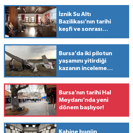
İznik Su Altı
Bazilikası’nın tarihi
keşfi ve sonrası
Bursa'da konuşuldu
Bursa’da iki pilotun
yaşamını yitirdiği
kazanın inceleme
raporu hazırlandı
Bursa’nın tarihi Hal
Meydanı’nda yeni
dönem başlıyor!
Kabine bugün