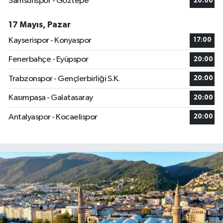
Samsunspor - Göztepe
20:00
17 Mayıs, Pazar
Kayserispor - Konyaspor
17:00
Fenerbahçe - Eyüpspor
20:00
Trabzonspor - Gençlerbirliği S.K.
20:00
Kasımpaşa - Galatasaray
20:00
Antalyaspor - Kocaelispor
20:00