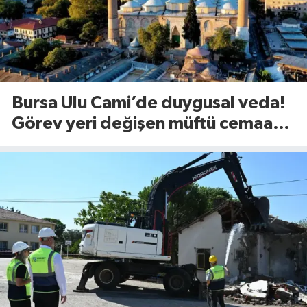
Bursa Ulu Cami’de duygusal veda!
Görev yeri değişen müftü cemaate
böyle seslendi