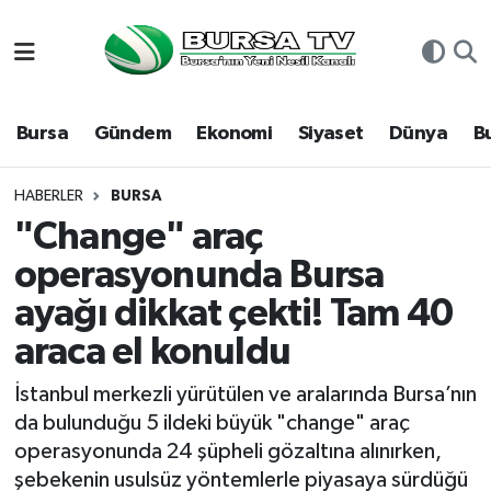
Asayiş
Nöbetçi Eczaneler
Bursa
Gündem
Ekonomi
Siyaset
Dünya
B
Bursa
Hava Durumu
Dünya
Namaz Vakitleri
HABERLER
BURSA
"Change" araç
Eğitim
Trafik Durumu
operasyonunda Bursa
ayağı dikkat çekti! Tam 40
Ekonomi
Süper Lig Puan Durumu ve Fikstür
araca el konuldu
Genel
Tüm Manşetler
İstanbul merkezli yürütülen ve aralarında Bursa’nın
Gündem
Son Dakika Haberleri
da bulunduğu 5 ildeki büyük "change" araç
operasyonunda 24 şüpheli gözaltına alınırken,
Magazin
Haber Arşivi
şebekenin usulsüz yöntemlerle piyasaya sürdüğü